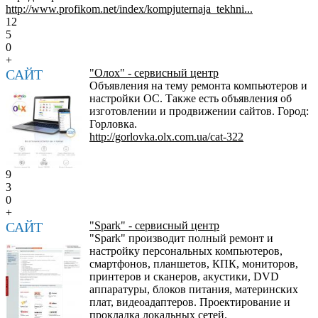
http://www.profikom.net/index/kompjuternaja_tekhni...
12
5
0
+
САЙТ
"Олох" - сервисный центр
Объявления на тему ремонта компьютеров и
настройки ОС. Также есть объявления об
изготовлении и продвижении сайтов. Город:
Горловка.
http://gorlovka.olx.com.ua/cat-322
9
3
0
+
САЙТ
"Spark" - сервисный центр
"Spark" производит полный ремонт и
настройку персональных компьютеров,
смартфонов, планшетов, КПК, мониторов,
принтеров и сканеров, акустики, DVD
аппаратуры, блоков питания, материнских
плат, видеоадаптеров. Проектирование и
прокладка локальных сетей.