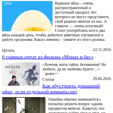
Куриное яйцо – очень
17054
распространенный и
доступный продукт, без
которого не могут представить
свой рацион многие из нас. А
главное — очень полезный!
Стоит употреблять всего два
яйца каждый день, чтобы добиться заметных улучшений в
работе организма. Каких именно – узнаете из этого ролика.
22.11.2016
Цитата
6 главных цитат из фильма «Монах и бес»
«Хочешь знать тайну беззакония? Не
любите, да не любимы будете…»
далее>>
29.06.2026
Статья
Как обустроить домашний
офис, если отдельной комнаты нет
Ошибки обычно начинаются с
попытки решить вопрос одним
предметом мебели. Кажется, что
достаточно найти стол и стул, но