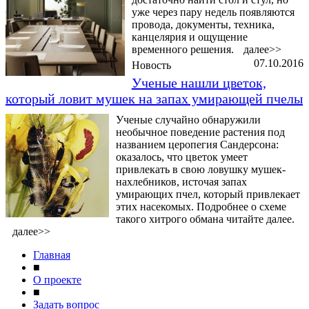
уже через пару недель появляются
провода, документы, техника,
канцелярия и ощущение
временного решения.
далее>>
07.10.2016
Новость
Ученые нашли цветок,
который ловит мушек на запах умирающей пчелы
Ученые случайно обнаружили
необычное поведение растения под
названием церопегия Сандерсона:
оказалось, что цветок умеет
привлекать в свою ловушку мушек-
нахлебников, источая запах
умирающих пчел, который привлекает
этих насекомых. Подробнее о схеме
такого хитрого обмана читайте далее.
далее>>
Главная
■
О проекте
■
Задать вопрос