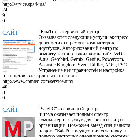
http://service.spark.ua/
24
9
0
+
САЙТ
"КомТех" - сервисный центр
Оказываются следующие услуги: экспресс
диагностика и ремонт компьютеров,
ноутбуков. Авторизованный центр по
ремонту техники таких компаний: F&D,
Asus, Gembird, Gemix, Genius, Powercom,
Acoustic Kingdom, Sven, Edifier, AOC, FSC.
Устранение неисправностей и настройка
планшетов, электронных книг и др.
http://www.comteh.com/service.html
40
8
0
+
САЙТ
"SalePC" - сервисный центр
Фирма оказывает полный спектр
компьютерных услуг для частных лиц и
организаций. Возможен выезд специалиста
на дом. "SalePC" осуществит установку и
полную настройку операционной системы,