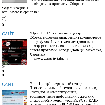
необходимых программ. Сборка и
модернизация ПК.
http://www.salepc.dn.ua/
16
10
0
+
САЙТ
"Про-ТЕСТ" - сервисный центр
Сборка, модернизация, ремонт компьютеров
и ноутбуков. Ремонт комплектующих и
периферии. Установка и настройка ОС,
пакета программ. Города: Донецк, Макеевка,
Харцызск.
http://www.pro-test.dn.ua/
24
8
0
+
САЙТ
"Чип-Центр" - сервисный центр
Профессиональный ремонт компьютеров,
ноутбуков и комплектующих,
восстановление информации с жёстких
дисков любых конфигураций, SCSI, RAID
массивов, а также с FLASH накопителей и