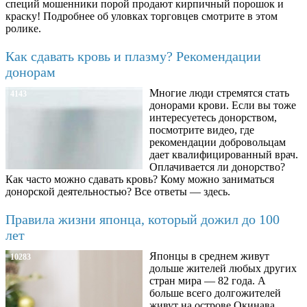
специй мошенники порой продают кирпичный порошок и
краску! Подробнее об уловках торговцев смотрите в этом
ролике.
Как сдавать кровь и плазму? Рекомендации
донорам
Многие люди стремятся стать
4143
донорами крови. Если вы тоже
интересуетесь донорством,
посмотрите видео, где
рекомендации добровольцам
дает квалифицированный врач.
Оплачивается ли донорство?
Как часто можно сдавать кровь? Кому можно заниматься
донорской деятельностью? Все ответы — здесь.
Правила жизни японца, который дожил до 100
лет
Японцы в среднем живут
10283
дольше жителей любых других
стран мира — 82 года. А
больше всего долгожителей
живут на острове Окинава.