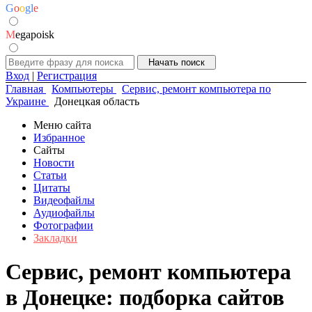
G
o
o
g
l
e
M
egapoisk
Вход
|
Регистрация
Главная
Компьютеры
Сервис, ремонт компьютера по
Украине
Донецкая область
Меню сайта
Избранное
Сайты
Новости
Статьи
Цитаты
Видеофайлы
Аудиофайлы
Фотографии
Закладки
Сервис, ремонт компьютера
в Донецке: подборка сайтов