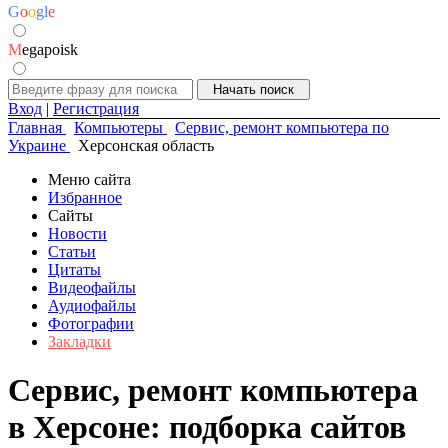
G
o
o
g
l
e
M
egapoisk
Вход
|
Регистрация
Главная
Компьютеры
Сервис, ремонт компьютера по
Украине
Херсонская область
Меню сайта
Избранное
Сайты
Новости
Статьи
Цитаты
Видеофайлы
Аудиофайлы
Фотографии
Закладки
Сервис, ремонт компьютера
в Херсоне: подборка сайтов