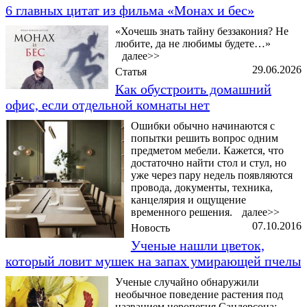
6 главных цитат из фильма «Монах и бес»
«Хочешь знать тайну беззакония? Не
любите, да не любимы будете…»
далее>>
29.06.2026
Статья
Как обустроить домашний
офис, если отдельной комнаты нет
Ошибки обычно начинаются с
попытки решить вопрос одним
предметом мебели. Кажется, что
достаточно найти стол и стул, но
уже через пару недель появляются
провода, документы, техника,
канцелярия и ощущение
временного решения.
далее>>
07.10.2016
Новость
Ученые нашли цветок,
который ловит мушек на запах умирающей пчелы
Ученые случайно обнаружили
необычное поведение растения под
названием церопегия Сандерсона: