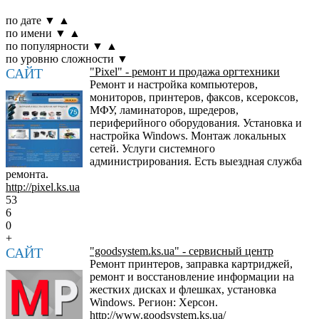
по дате
▼
▲
по имени
▼
▲
по популярности
▼
▲
по уровню сложности
▼
САЙТ
"Pixel" - ремонт и продажа оргтехники
Ремонт и настройка компьютеров,
мониторов, принтеров, факсов, ксероксов,
МФУ, ламинаторов, шредеров,
периферийного оборудования. Установка и
настройка Windows. Монтаж локальных
сетей. Услуги системного
администрирования. Есть выездная служба
ремонта.
http://pixel.ks.ua
53
6
0
+
САЙТ
"goodsystem.ks.ua" - сервисный центр
Ремонт принтеров, заправка картриджей,
ремонт и восстановление информации на
жестких дисках и флешках, установка
Windows. Регион: Херсон.
http://www.goodsystem.ks.ua/