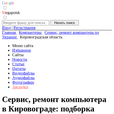
G
o
o
g
l
e
M
egapoisk
Вход
|
Регистрация
Главная
Компьютеры
Сервис, ремонт компьютера по
Украине
Кировоградская область
Меню сайта
Избранное
Сайты
Новости
Статьи
Цитаты
Видеофайлы
Аудиофайлы
Фотографии
Закладки
Сервис, ремонт компьютера
в Кировограде: подборка