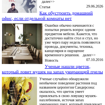
далее>>
29.06.2026
Статья
Как обустроить домашний
офис, если отдельной комнаты нет
Ошибки обычно начинаются с
попытки решить вопрос одним
предметом мебели. Кажется, что
достаточно найти стол и стул, но
уже через пару недель появляются
провода, документы, техника,
канцелярия и ощущение
временного решения.
далее>>
07.10.2016
Новость
Ученые нашли цветок,
который ловит мушек на запах умирающей пчелы
Ученые случайно обнаружили
необычное поведение растения под
названием церопегия Сандерсона:
оказалось, что цветок умеет
привлекать в свою ловушку мушек-
нахлебников, источая запах
умирающих пчел, который привлекает