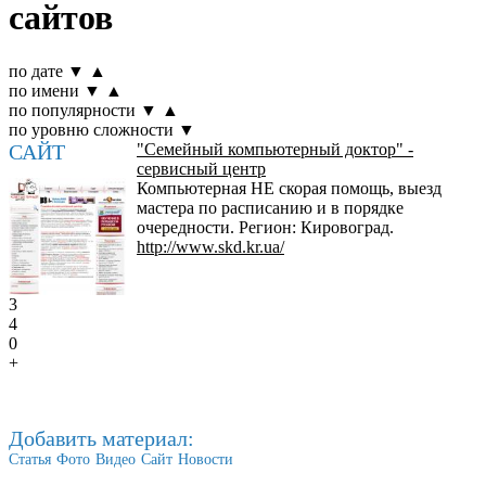
сайтов
по дате
▼
▲
по имени
▼
▲
по популярности
▼
▲
по уровню сложности
▼
САЙТ
"Семейный компьютерный доктор" -
сервисный центр
Компьютерная НЕ скорая помощь, выезд
мастера по расписанию и в порядке
очередности. Регион: Кировоград.
http://www.skd.kr.ua/
3
4
0
+
Добавить материал:
Статья
Фото
Видео
Сайт
Новости