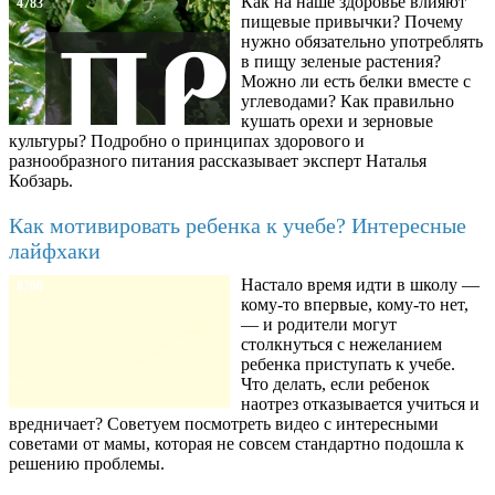
Как на наше здоровье влияют
4783
пищевые привычки? Почему
нужно обязательно употреблять
в пищу зеленые растения?
Можно ли есть белки вместе с
углеводами? Как правильно
кушать орехи и зерновые
культуры? Подробно о принципах здорового и
разнообразного питания рассказывает эксперт Наталья
Кобзарь.
Как мотивировать ребенка к учебе? Интересные
лайфхаки
Настало время идти в школу —
8780
кому-то впервые, кому-то нет,
— и родители могут
столкнуться с нежеланием
ребенка приступать к учебе.
Что делать, если ребенок
наотрез отказывается учиться и
вредничает? Советуем посмотреть видео с интересными
советами от мамы, которая не совсем стандартно подошла к
решению проблемы.