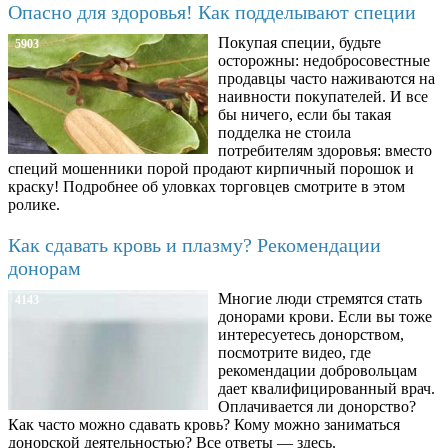
Опасно для здоровья! Как подделывают специи
Покупая специи, будьте
5903
осторожны: недобросовестные
продавцы часто наживаются на
наивности покупателей. И все
бы ничего, если бы такая
подделка не стоила
потребителям здоровья: вместо
специй мошенники порой продают кирпичный порошок и
краску! Подробнее об уловках торговцев смотрите в этом
ролике.
Как сдавать кровь и плазму? Рекомендации
донорам
Многие люди стремятся стать
4143
донорами крови. Если вы тоже
интересуетесь донорством,
посмотрите видео, где
рекомендации добровольцам
дает квалифицированный врач.
Оплачивается ли донорство?
Как часто можно сдавать кровь? Кому можно заниматься
донорской деятельностью? Все ответы — здесь.