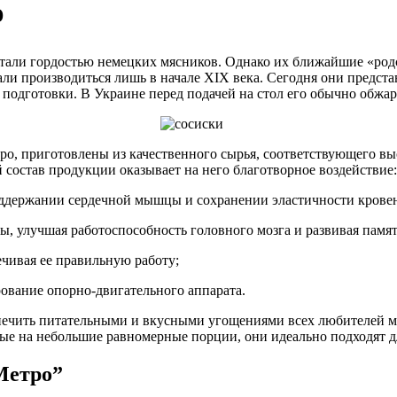
ю
стали гордостью немецких мясников. Однако их ближайшие «род
чали производиться лишь в начале XIX века. Сегодня они предст
 подготовки. В Украине перед подачей на стол его обычно обжа
тро, приготовлены из качественного сырья, соответствующего в
состав продукции оказывает на него благотворное воздействие:
держании сердечной мышцы и сохранении эластичности кровен
 улучшая работоспособность головного мозга и развивая памят
чивая ее правильную работу;
ование опорно-двигательного аппарата.
спечить питательными и вкусными угощениями всех любителей м
ные на небольшие равномерные порции, они идеально подходят д
Метро”