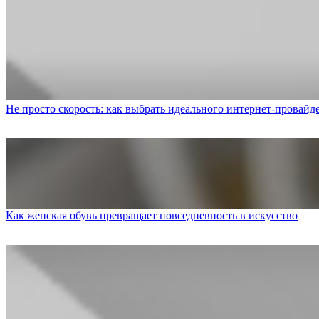
Не просто скорость: как выбрать идеального интернет-провайд
Как женская обувь превращает повседневность в искусство