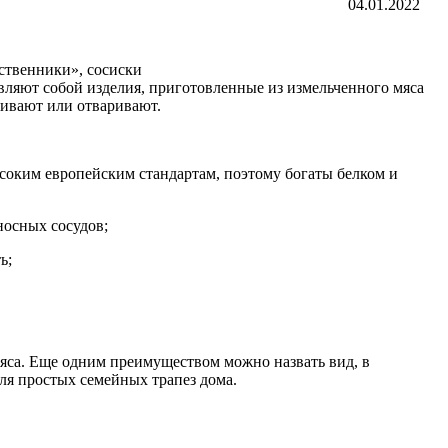
04.01.2022
ственники», сосиски
авляют собой изделия, приготовленные из измельченного мяса
ривают или отваривают.
ысоким европейским стандартам, поэтому богаты белком и
осных сосудов;
ь;
яса. Еще одним преимуществом можно назвать вид, в
ля простых семейных трапез дома.