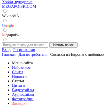
Хобби, рукоделие
MEGAPOISK.COM
WikipediA
G
o
o
g
l
e
M
egapoisk
Вход
|
Регистрация
Главная
Для потребителя
Сосиски из Европы с любовью
Меню сайта
Избранное
Сайты
Новости
Статьи
Цитаты
Видеофайлы
Аудиофайлы
Фотографии
Закладки