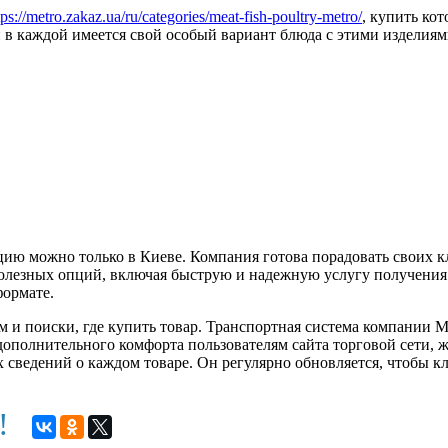
tps://metro.zakaz.ua/ru/categories/meat-fish-poultry-metro/
, купить ко
 в каждой имеется свой особый вариант блюда с этими изделиям
цию можно только в Киеве. Компания готова порадовать своих к
лезных опций, включая быструю и надежную услугу получения т
формате.
м и поиски, где купить товар. Транспортная система компании М
дополнительного комфорта пользователям сайта торговой сети, 
сведений о каждом товаре. Он регулярно обновляется, чтобы к
м!