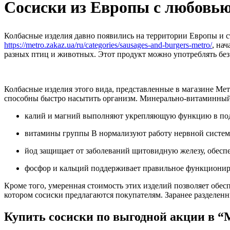
Сосиски из Европы с любовь
Колбасные изделия давно появились на территории Европы и 
https://metro.zakaz.ua/ru/categories/sausages-and-burgers-metro/
, на
разных птиц и животных. Этот продукт можно употреблять без
Колбасные изделия этого вида, представленные в магазине Ме
способны быстро насытить организм. Минерально-витаминный 
калий и магний выполняют укрепляющую функцию в под
витамины группы В нормализуют работу нервной системы,
йод защищает от заболеваний щитовидную железу, обеспе
фосфор и кальций поддерживает правильное функционир
Кроме того, умеренная стоимость этих изделий позволяет обе
котором сосиски предлагаются покупателям. Заранее разделен
Купить сосиски по выгодной акции в “