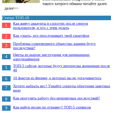
такого хитрого обмана читайте далее.
далее>>
Статьи ТОП-10
Как живут аккаунты в соцсетях после смерти
1
пользователя, и что с этим делать
Как узнать, кто прослушивает твой смартфон
2
Проблемы современного общества: какими будут
3
последствия?
Цветы из шаров: инструкция для начинающих
4
аэродизайнеров
ТОП-5 сайтов, которые будут интересны женщинам после
5
40
10 фактов из физики, о которых вы не догадываетесь
6
Хотите набрать вес? Узнайте секреты обретения заветных
7
кило
Как прогулять работу без неприятных последствий?
8
Как найти песню по отрывку? ТОП-5 сервисов
9