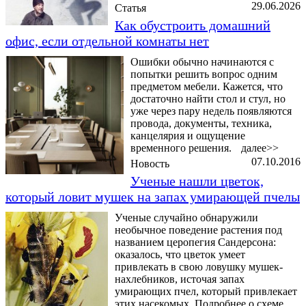
29.06.2026
Статья
Как обустроить домашний
офис, если отдельной комнаты нет
Ошибки обычно начинаются с
попытки решить вопрос одним
предметом мебели. Кажется, что
достаточно найти стол и стул, но
уже через пару недель появляются
провода, документы, техника,
канцелярия и ощущение
временного решения.
далее>>
07.10.2016
Новость
Ученые нашли цветок,
который ловит мушек на запах умирающей пчелы
Ученые случайно обнаружили
необычное поведение растения под
названием церопегия Сандерсона:
оказалось, что цветок умеет
привлекать в свою ловушку мушек-
нахлебников, источая запах
умирающих пчел, который привлекает
этих насекомых. Подробнее о схеме