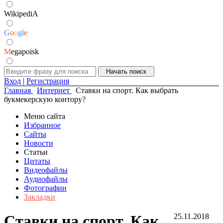
WikipediA
G
o
o
g
l
e
M
egapoisk
Вход
|
Регистрация
Главная
Интернет
Ставки на спорт. Как выбрать
букмекерскую контору?
Меню сайта
Избранное
Сайты
Новости
Статьи
Цитаты
Видеофайлы
Аудиофайлы
Фотографии
Закладки
Ставки на спорт. Как
25.11.2018