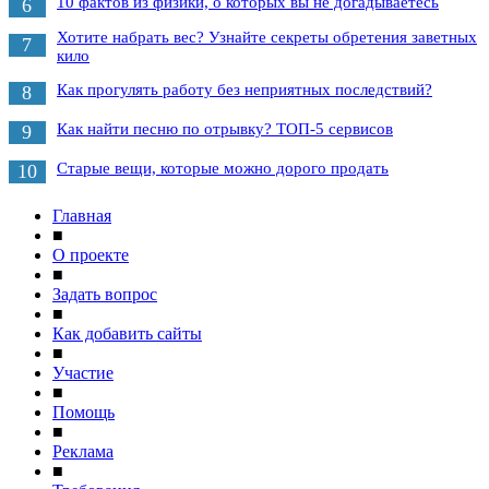
10 фактов из физики, о которых вы не догадываетесь
6
Хотите набрать вес? Узнайте секреты обретения заветных
7
кило
Как прогулять работу без неприятных последствий?
8
Как найти песню по отрывку? ТОП-5 сервисов
9
Старые вещи, которые можно дорого продать
10
Главная
■
О проекте
■
Задать вопрос
■
Как добавить сайты
■
Участие
■
Помощь
■
Реклама
■