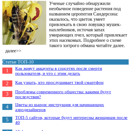
Ученые случайно обнаружили
необычное поведение растения под
названием церопегия Сандерсона:
оказалось, что цветок умеет
привлекать в свою ловушку мушек-
нахлебников, источая запах
умирающих пчел, который привлекает
этих насекомых. Подробнее о схеме
такого хитрого обмана читайте далее.
далее>>
Статьи ТОП-10
Как живут аккаунты в соцсетях после смерти
1
пользователя, и что с этим делать
Как узнать, кто прослушивает твой смартфон
2
Проблемы современного общества: какими будут
3
последствия?
Цветы из шаров: инструкция для начинающих
4
аэродизайнеров
ТОП-5 сайтов, которые будут интересны женщинам после
5
40