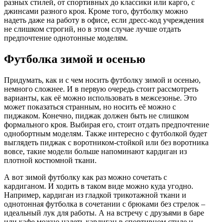
разных стилей, от спортивных до классики или карго, с
джинсами разного кроя. Кроме того, футболку можно
надеть даже на работу в офисе, если дресс-код учреждения
не слишком строгий, но в этом случае лучше отдать
предпочтение однотонные моделям.
Футболка зимой и осенью
Придумать, как и с чем носить футболку зимой и осенью,
немного сложнее. И в первую очередь стоит рассмотреть
варианты, как её можно использовать в межсезонье. Это
может показаться странным, но носить её можно с
пиджаком. Конечно, пиджак должен быть не слишком
формального кроя. Выбирая его, стоит отдать предпочтение
однобортным моделям. Также интересно с футболкой будет
выглядеть пиджак с воротником-стойкой или без воротника
вовсе, такие модели больше напоминают кардиган из
плотной костюмной ткани.
А вот зимой футболку как раз можно сочетать с
кардиганом. И ходить в таком виде можно куда угодно.
Например, кардиган из гладкой трикотажной ткани и
однотонная футболка в сочетании с брюками без стрелок –
идеальный лук для работы. А на встречу с друзьями в баре
или кафе можно надеть кардиган в спортивном стиле и