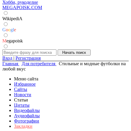
Хобби, рукоделие
MEGAPOISK.COM
WikipediA
G
o
o
g
l
e
M
egapoisk
Вход
|
Регистрация
Главная
Для потребителя
Стильные и модные футболки на
любой вкус
Меню сайта
Избранное
Сайты
Новости
Статьи
Цитаты
Видеофайлы
Аудиофайлы
Фотографии
Закладки