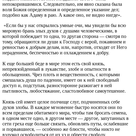
непокорившимися. Следовательно, им явно сказана была
воля Божия определенная и определенное указание дел;
подобно как Адаму в раю. А какое оно, не видно нигде».
«Если бы у нас открылись умные очи, мы увидели бы всю
мировую брань злых духов с душами человеческими, в
которой побеждает то одна, то другая сторона — смотря по
тому, обращаются ли души к Господу с верой, покаянием и
ревностью к добрым делам, или, напротив, отходят от Него
нерадением, беспечностью и охлаждением к добру.
К еще большей беде в мире этом есть свой князь,
непревзойденный в лукавстве, злобе и опытности в
обольщениях. Чрез плоть и вещественность, с которыми
смешалась душа по падении, имеет он к ней свободный
доступ и, подступая, разносторонне разжигает в ней
пытливость, любостяжание, сластолюбивое самоутешение.
Князь сей имеет целое полчище слуг, подчиненных себе
духов злобы. В каждое мгновение быстро носятся они по
всем пределам обитаемого мира, чтобы там бросать семена,
в одном месте одно, в другом месте — другое, запутанных в
сети греха еще больше связать, обновлять путы, ослабевшие
и порвавшиеся, — особенно же блюсти, чтобы никто не
вздумал освободиться от их уз и обрести свободу.