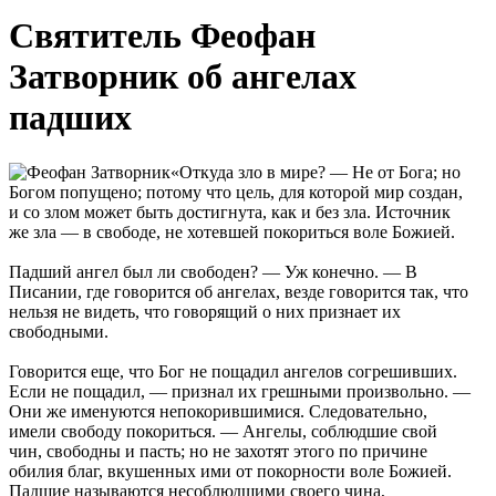
Святитель Феофан
Затворник об ангелах
падших
«Откуда зло в мире? — Не от Бога; но
Богом попущено; потому что цель, для которой мир создан,
и со злом может быть достигнута, как и без зла. Источник
же зла — в свободе, не хотевшей покориться воле Божией.
Падший ангел был ли свободен? — Уж конечно. — В
Писании, где говорится об ангелах, везде говорится так, что
нельзя не видеть, что говорящий о них признает их
свободными.
Говорится еще, что Бог не пощадил ангелов согрешивших.
Если не пощадил, — признал их грешными произвольно. —
Они же именуются непокорившимися. Следовательно,
имели свободу покориться. — Ангелы, соблюдшие свой
чин, свободны и пасть; но не захотят этого по причине
обилия благ, вкушенных ими от покорности воле Божией.
Падшие называются несоблюдшими своего чина,