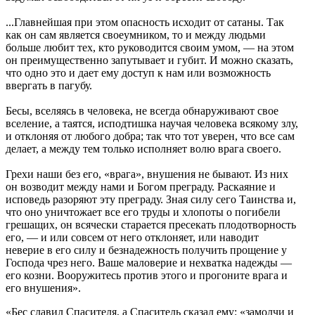
...Главнейшая при этом опасность исходит от сатаны. Так
как он сам является своеумником, то и между людьми
больше любит тех, кто руководится своим умом, — на этом
он преимущественно запутывает и губит. И можно сказать,
что одно это и дает ему доступ к нам или возможность
ввергать в пагубу.
Бесы, вселяясь в человека, не всегда обнаруживают свое
вселение, а таятся, исподтишка научая человека всякому злу,
и отклоняя от любого добра; так что тот уверен, что все сам
делает, а между тем только исполняет волю врага своего.
Грехи наши без его, «врага», внушения не бывают. Из них
он возводит между нами и Богом преграду. Раскаяние и
исповедь разоряют эту преграду. Зная силу сего Таинства и,
что оно уничтожает все его труды и хлопоты о погибели
грешащих, он всячески старается пресекать плодотворность
его, — и или совсем от него отклоняет, или наводит
неверие в его силу и безнадежность получить прощение у
Господа чрез него. Ваше маловерие и нехватка надежды —
его козни. Вооружитесь против этого и прогоните врага и
его внушения».
«Бес славил Спасителя, а Спаситель сказал ему: «замолчи и