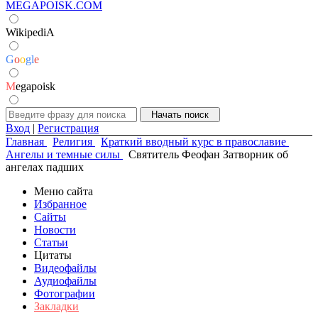
MEGAPOISK.COM
WikipediA
G
o
o
g
l
e
M
egapoisk
Вход
|
Регистрация
Главная
Религия
Краткий вводный курс в православие
Ангелы и темные силы
Святитель Феофан Затворник об
ангелах падших
Меню сайта
Избранное
Сайты
Новости
Статьи
Цитаты
Видеофайлы
Аудиофайлы
Фотографии
Закладки