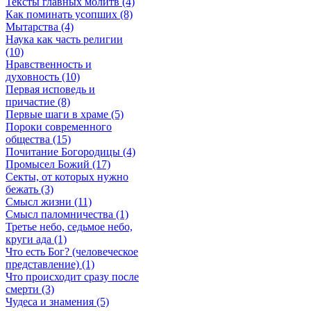
Тексты главных молитв (4)
Как поминать усопших (8)
Мытарства (4)
Наука как часть религии
(10)
Нравственность и
духовность (10)
Первая исповедь и
причастие (8)
Первые шаги в храме (5)
Пороки современного
общества (15)
Почитание Богородицы (4)
Промысел Божий (17)
Секты, от которых нужно
бежать (3)
Смысл жизни (11)
Смысл паломничества (1)
Третье небо, седьмое небо,
круги ада (1)
Что есть Бог? (человеческое
представление) (1)
Что происходит сразу после
смерти (3)
Чудеса и знамения (5)