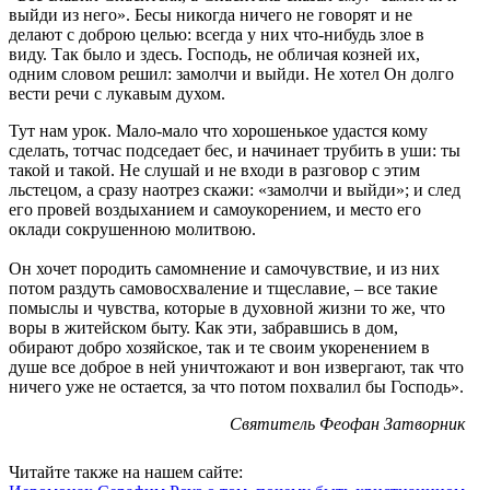
выйди из него». Бесы никогда ничего не говорят и не
делают с доброю целью: всегда у них что-нибудь злое в
виду. Так было и здесь. Господь, не обличая козней их,
одним словом решил: замолчи и выйди. Не хотел Он долго
вести речи с лукавым духом.
Тут нам урок. Мало-мало что хорошенькое удастся кому
сделать, тотчас подседает бес, и начинает трубить в уши: ты
такой и такой. Не слушай и не входи в разговор с этим
льстецом, а сразу наотрез скажи: «замолчи и выйди»; и след
его провей воздыханием и самоукорением, и место его
оклади сокрушенною молитвою.
Он хочет породить самомнение и самочувствие, и из них
потом раздуть самовосхваление и тщеславие, – все такие
помыслы и чувства, которые в духовной жизни то же, что
воры в житейском быту. Как эти, забравшись в дом,
обирают добро хозяйское, так и те своим укоренением в
душе все доброе в ней уничтожают и вон извергают, так что
ничего уже не остается, за что потом похвалил бы Господь».
Святитель Феофан Затворник
Читайте также на нашем сайте: