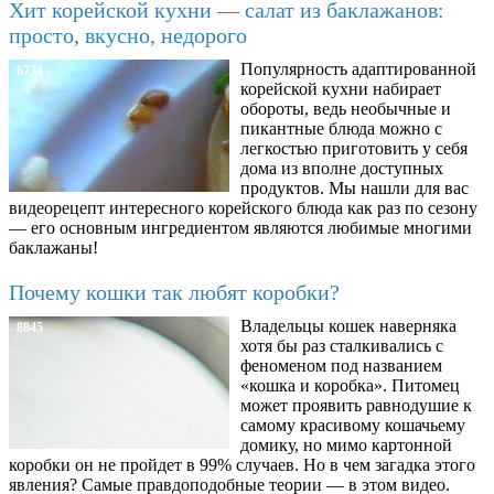
Хит корейской кухни — салат из баклажанов:
просто, вкусно, недорого
Популярность адаптированной
6734
корейской кухни набирает
обороты, ведь необычные и
пикантные блюда можно с
легкостью приготовить у себя
дома из вполне доступных
продуктов. Мы нашли для вас
видеорецепт интересного корейского блюда как раз по сезону
— его основным ингредиентом являются любимые многими
баклажаны!
Почему кошки так любят коробки?
Владельцы кошек наверняка
8845
хотя бы раз сталкивались с
феноменом под названием
«кошка и коробка». Питомец
может проявить равнодушие к
самому красивому кошачьему
домику, но мимо картонной
коробки он не пройдет в 99% случаев. Но в чем загадка этого
явления? Самые правдоподобные теории — в этом видео.