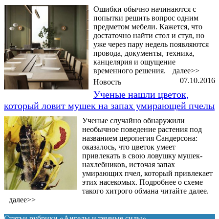
Ошибки обычно начинаются с
попытки решить вопрос одним
предметом мебели. Кажется, что
достаточно найти стол и стул, но
уже через пару недель появляются
провода, документы, техника,
канцелярия и ощущение
временного решения.
далее>>
07.10.2016
Новость
Ученые нашли цветок,
который ловит мушек на запах умирающей пчелы
Ученые случайно обнаружили
необычное поведение растения под
названием церопегия Сандерсона:
оказалось, что цветок умеет
привлекать в свою ловушку мушек-
нахлебников, источая запах
умирающих пчел, который привлекает
этих насекомых. Подробнее о схеме
такого хитрого обмана читайте далее.
далее>>
Статьи рубрики «Ангелы и темные силы»