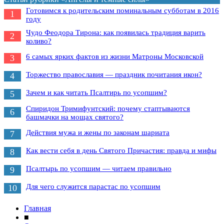
Готовимся к родительским поминальным субботам в 2016
1
году
Чудо Феодора Тирона: как появилась традиция варить
2
коливо?
6 самых ярких фактов из жизни Матроны Московской
3
Торжество православия — праздник почитания икон?
4
Зачем и как читать Псалтирь по усопшим?
5
Спиридон Тримифунтский: почему стаптываются
6
башмачки на мощах святого?
Действия мужа и жены по законам шариата
7
Как вести себя в день Святого Причастия: правда и мифы
8
Псалтырь по усопшим — читаем правильно
9
Для чего служится парастас по усопшим
10
Главная
■