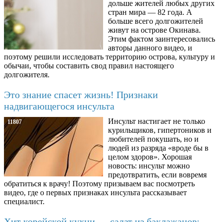
дольше жителей любых других
стран мира — 82 года. А
больше всего долгожителей
живут на острове Окинава.
Этим фактом заинтересовались
авторы данного видео, и
поэтому решили исследовать территорию острова, культуру и
обычаи, чтобы составить свод правил настоящего
долгожителя.
Это знание спасет жизнь! Признаки
надвигающегося инсульта
Инсульт настигает не только
11807
курильщиков, гипертоников и
любителей покушать, но и
людей из разряда «вроде бы в
целом здоров». Хорошая
новость: инсульт можно
предотвратить, если вовремя
обратиться к врачу! Поэтому призываем вас посмотреть
видео, где о первых признаках инсульта рассказывает
специалист.
Хит корейской кухни — салат из баклажанов: