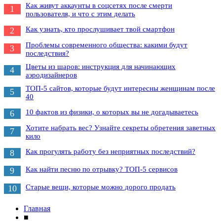
Как живут аккаунты в соцсетях после смерти
1
пользователя, и что с этим делать
Как узнать, кто прослушивает твой смартфон
2
Проблемы современного общества: какими будут
3
последствия?
Цветы из шаров: инструкция для начинающих
4
аэродизайнеров
ТОП-5 сайтов, которые будут интересны женщинам после
5
40
10 фактов из физики, о которых вы не догадываетесь
6
Хотите набрать вес? Узнайте секреты обретения заветных
7
кило
Как прогулять работу без неприятных последствий?
8
Как найти песню по отрывку? ТОП-5 сервисов
9
Старые вещи, которые можно дорого продать
10
Главная
■