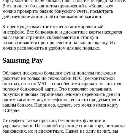
карту можно за пару кликов, пока стоите в очереди на кассе.
В отличие от большинства приложений в «Кошельке»
можно проверить баланс бонусного счета, посмотреть
действующие акции, найти ближайший магазин.
К преимуществам стоит отнести анимированный
интерфейс. Все банковские и дисконтные карты находятся
на главной странице, складываются в стопку и
разворачиваются при проведении пальца по экрану. Их
можно расположить в удобном для вас порядке.
Samsung Pay
Обладает несколько большим функционалом поскольку
работает не только по технологии NFC (бесконтактной
оплаты), но и по MST – способен имитировать магнитную
полоску банковской карты. Это позволяет оплачивать
покупки в любых терминалах. Можно переводить деньги
одним касанием двух телефонов, если это предусмотрено
вашим банком. Например, сделать это можно имея карту
«Сбера».
Интерфейс также простой, без лишних функций и
украшательств. На главной странице список карт, не только
банковских, но и дисконтных. Нажав на одну из них, вы