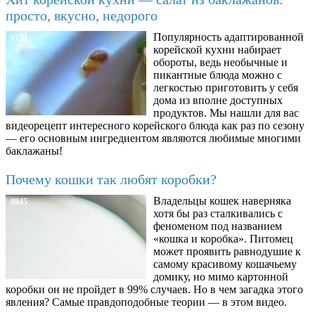
просто, вкусно, недорого
Популярность адаптированной
6734
корейской кухни набирает
обороты, ведь необычные и
пикантные блюда можно с
легкостью приготовить у себя
дома из вполне доступных
продуктов. Мы нашли для вас
видеорецепт интересного корейского блюда как раз по сезону
— его основным ингредиентом являются любимые многими
баклажаны!
Почему кошки так любят коробки?
Владельцы кошек наверняка
8845
хотя бы раз сталкивались с
феноменом под названием
«кошка и коробка». Питомец
может проявить равнодушие к
самому красивому кошачьему
домику, но мимо картонной
коробки он не пройдет в 99% случаев. Но в чем загадка этого
явления? Самые правдоподобные теории — в этом видео.