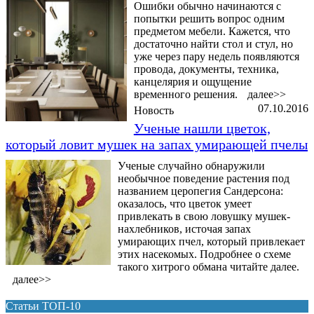
Ошибки обычно начинаются с
попытки решить вопрос одним
предметом мебели. Кажется, что
достаточно найти стол и стул, но
уже через пару недель появляются
провода, документы, техника,
канцелярия и ощущение
временного решения.
далее>>
07.10.2016
Новость
Ученые нашли цветок,
который ловит мушек на запах умирающей пчелы
Ученые случайно обнаружили
необычное поведение растения под
названием церопегия Сандерсона:
оказалось, что цветок умеет
привлекать в свою ловушку мушек-
нахлебников, источая запах
умирающих пчел, который привлекает
этих насекомых. Подробнее о схеме
такого хитрого обмана читайте далее.
далее>>
Статьи ТОП-10