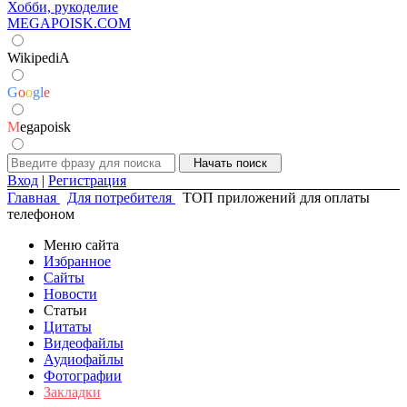
Хобби, рукоделие
MEGAPOISK.COM
WikipediA
G
o
o
g
l
e
M
egapoisk
Вход
|
Регистрация
Главная
Для потребителя
ТОП приложений для оплаты
телефоном
Меню сайта
Избранное
Сайты
Новости
Статьи
Цитаты
Видеофайлы
Аудиофайлы
Фотографии
Закладки