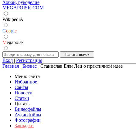
Хобби, рукоделие
MEGAPOISK.COM
WikipediA
G
o
o
g
l
e
M
egapoisk
Вход
|
Регистрация
Главная
Бизнес
Станислав Ежи Лец о практичной идее
Меню сайта
Избранное
Сайты
Новости
Статьи
Цитаты
Видеофайлы
Аудиофайлы
Фотографии
Закладки