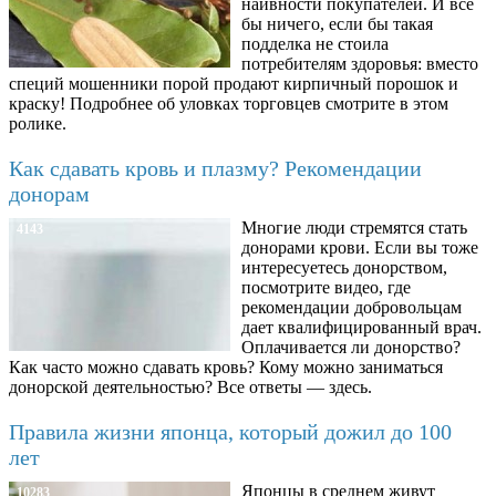
наивности покупателей. И все
бы ничего, если бы такая
подделка не стоила
потребителям здоровья: вместо
специй мошенники порой продают кирпичный порошок и
краску! Подробнее об уловках торговцев смотрите в этом
ролике.
Как сдавать кровь и плазму? Рекомендации
донорам
Многие люди стремятся стать
4143
донорами крови. Если вы тоже
интересуетесь донорством,
посмотрите видео, где
рекомендации добровольцам
дает квалифицированный врач.
Оплачивается ли донорство?
Как часто можно сдавать кровь? Кому можно заниматься
донорской деятельностью? Все ответы — здесь.
Правила жизни японца, который дожил до 100
лет
Японцы в среднем живут
10283