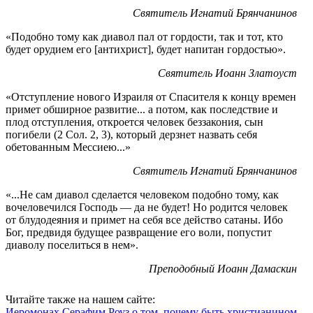
Святитель Игнатий Брянчанинов
«Подобно тому как диавол пал от гордости, так и тот, кто
будет орудием его [антихрист], будет напитан гордостью».
Святитель Иоанн Златоуст
«Отступление нового Израиля от Спасителя к концу времен
примет обширное развитие... а потом, как последствие и
плод отступления, откроется человек беззакония, сын
погибели (2 Сол. 2, 3), который дерзнет назвать себя
обетованным Мессиею...»
Святитель Игнатий Брянчанинов
«...Не сам диавол сделается человеком подобно тому, как
вочеловечился Господь — да не будет! Но родится человек
от блудодеяния и примет на себя все действо сатаны. Ибо
Бог, предвидя будущее развращение его воли, попустит
диаволу поселиться в нем».
Преподобный Иоанн Дамаскин
Читайте также на нашем сайте:
Иеромонах Серафим Роуз о том, почему быть христианином