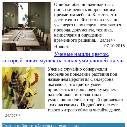
Ошибки обычно начинаются с
попытки решить вопрос одним
предметом мебели. Кажется, что
достаточно найти стол и стул, но
уже через пару недель появляются
провода, документы, техника,
канцелярия и ощущение
временного решения.
далее>>
07.10.2016
Новость
Ученые нашли цветок,
который ловит мушек на запах умирающей пчелы
Ученые случайно обнаружили
необычное поведение растения под
названием церопегия Сандерсона:
оказалось, что цветок умеет
привлекать в свою ловушку мушек-
нахлебников, источая запах
умирающих пчел, который привлекает
этих насекомых. Подробнее о схеме
такого хитрого обмана читайте далее.
далее>>
Статьи рубрики «Ангелы и темные силы»