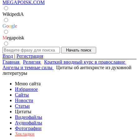
MEGAPOISK.COM
WikipediA
G
o
o
g
l
e
M
egapoisk
Вход
|
Регистрация
Главная
Религия
Краткий вводный курс в православие
Ангелы и темные силы
Цитаты об антихристе из духовной
литературы
Меню сайта
Избранное
Сайты
Новости
Статьи
Цитаты
Видеофайлы
Аудиофайлы
Фотографии
Закладки