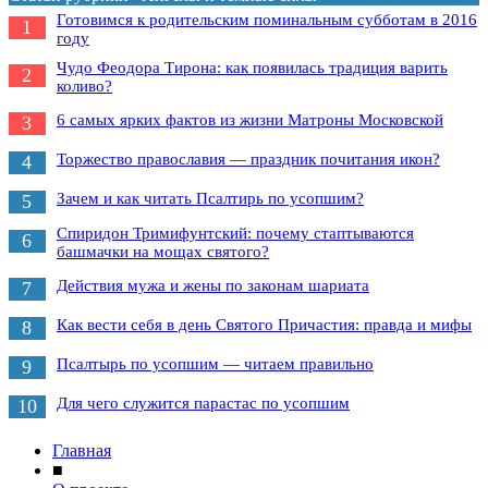
Готовимся к родительским поминальным субботам в 2016
1
году
Чудо Феодора Тирона: как появилась традиция варить
2
коливо?
6 самых ярких фактов из жизни Матроны Московской
3
Торжество православия — праздник почитания икон?
4
Зачем и как читать Псалтирь по усопшим?
5
Спиридон Тримифунтский: почему стаптываются
6
башмачки на мощах святого?
Действия мужа и жены по законам шариата
7
Как вести себя в день Святого Причастия: правда и мифы
8
Псалтырь по усопшим — читаем правильно
9
Для чего служится парастас по усопшим
10
Главная
■