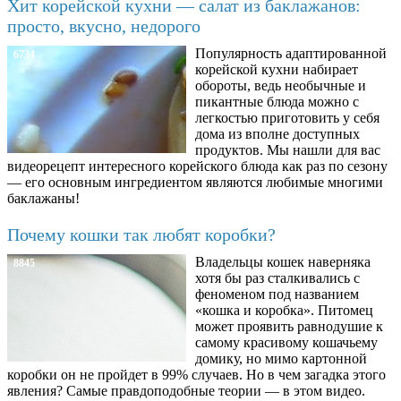
Хит корейской кухни — салат из баклажанов:
просто, вкусно, недорого
Популярность адаптированной
6734
корейской кухни набирает
обороты, ведь необычные и
пикантные блюда можно с
легкостью приготовить у себя
дома из вполне доступных
продуктов. Мы нашли для вас
видеорецепт интересного корейского блюда как раз по сезону
— его основным ингредиентом являются любимые многими
баклажаны!
Почему кошки так любят коробки?
Владельцы кошек наверняка
8845
хотя бы раз сталкивались с
феноменом под названием
«кошка и коробка». Питомец
может проявить равнодушие к
самому красивому кошачьему
домику, но мимо картонной
коробки он не пройдет в 99% случаев. Но в чем загадка этого
явления? Самые правдоподобные теории — в этом видео.