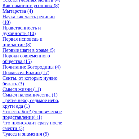
Как поминать усопших (8)
Мытарства (4)
Наука как часть религии
(10)
Нравственность и
духовность (10)
Первая исповедь и
причастие (8)
Первые шаги в храме (5)
Пороки современного
общества (15)
Почитание Богородицы (4)
Промысел Божий (17)
Секты, от которых нужно
бежать (3)
Смысл жизни (11)
Смысл паломничества (1)
Третье небо, седьмое небо,
круги ада (1)
Что есть Бог? (человеческое
представление) (1)
Что происходит сразу после
смерти (3)
Чудеса и знамения (5)