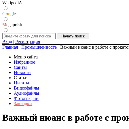
WikipediA
G
o
o
g
l
e
M
egapoisk
Вход
|
Регистрация
Главная
Промышленность
Важный нюанс в работе с прокат
Меню сайта
Избранное
Сайты
Новости
Статьи
Цитаты
Видеофайлы
Аудиофайлы
Фотографии
Закладки
Важный нюанс в работе с про