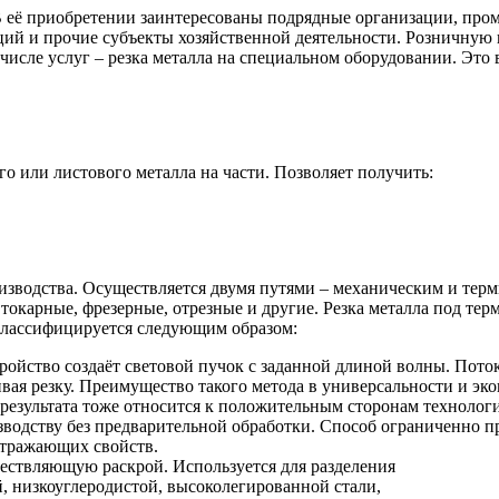
 В её приобретении заинтересованы подрядные организации, пр
ий и прочие субъекты хозяйственной деятельности. Розничную
числе услуг – резка металла на специальном оборудовании. Это 
го или листового металла на части. Позволяет получить:
оизводства. Осуществляется двумя путями – механическим и тер
 токарные, фрезерные, отрезные и другие. Резка металла под те
лассифицируется следующим образом:
ройство создаёт световой пучок с заданной длиной волны. Пото
ивая резку. Преимущество такого метода в универсальности и эк
результата тоже относится к положительным сторонам технологи
изводству без предварительной обработки. Способ ограниченно п
отражающих свойств.
ествляющую раскрой. Используется для разделения
, низкоуглеродистой, высоколегированной стали,