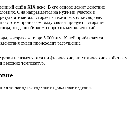
ванный ещё в XIX веке. В его основе лежит действие
условиях. Она направляется на нужный участок и
результате металл сгорает в техническом кислороде,
енно с этим процессом выдуваются продукты сгорания.
тогда, когда необходимо порезать металлический
ды, которая сжата до 5 000 атм. К ней прибавляется
оздействия смеси происходит разрушение
се резки не изменяются ни физические, ни химические свойства 
ии высоких температур.
овне
мпаний найдут следующие прокатные изделия: