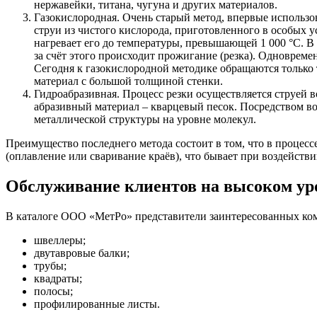
нержавейки, титана, чугуна и других материалов.
Газокислородная. Очень старый метод, впервые использо
струи из чистого кислорода, приготовленного в особых 
нагревает его до температуры, превышающей 1 000 °C. В 
за счёт этого происходит прожигание (резка). Одноврем
Сегодня к газокислородной методике обращаются только 
материал с большой толщиной стенки.
Гидроабразивная. Процесс резки осуществляется струей во
абразивный материал – кварцевый песок. Посредством в
металлической структуры на уровне молекул.
Преимущество последнего метода состоит в том, что в процес
(оплавление или сваривание краёв), что бывает при воздейств
Обслуживание клиентов на высоком ур
В каталоге ООО «МетРо» представители заинтересованных ко
швеллеры;
двутавровые балки;
трубы;
квадраты;
полосы;
профилированные листы.