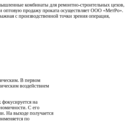
омышленные комбинаты для ремонтно-строительных цехов,
 и оптовую продажу проката осуществляет ООО «МетРо».
важная с производственной точки зрения операция,
мическим. В первом
рмическим воздействием
к фокусируется на
ономичности. С его
и. На выходе получается
рименяется по