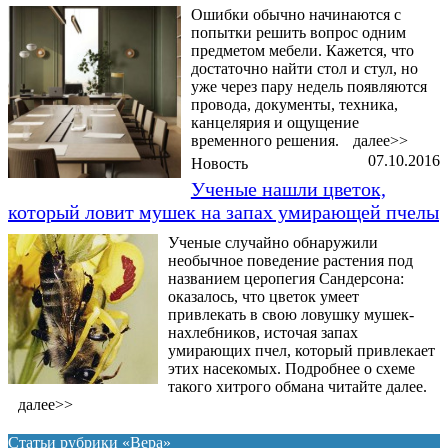
Ошибки обычно начинаются с
попытки решить вопрос одним
предметом мебели. Кажется, что
достаточно найти стол и стул, но
уже через пару недель появляются
провода, документы, техника,
канцелярия и ощущение
временного решения.
далее>>
07.10.2016
Новость
Ученые нашли цветок,
который ловит мушек на запах умирающей пчелы
Ученые случайно обнаружили
необычное поведение растения под
названием церопегия Сандерсона:
оказалось, что цветок умеет
привлекать в свою ловушку мушек-
нахлебников, источая запах
умирающих пчел, который привлекает
этих насекомых. Подробнее о схеме
такого хитрого обмана читайте далее.
далее>>
Статьи рубрики «Вера»