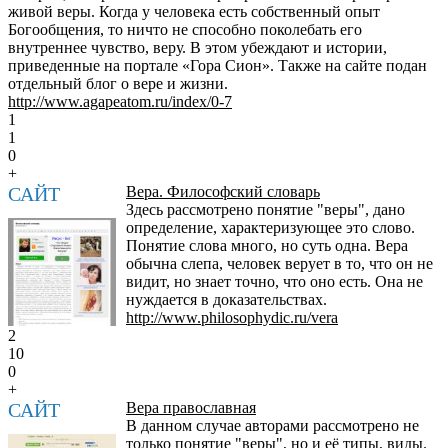
живой веры. Когда у человека есть собственный опыт
Богообщения, то ничто не способно поколебать его
внутреннее чувство, веру. В этом убеждают и истории,
приведенные на портале «Гора Сион». Также на сайте подан
отдельный блог о вере и жизни.
http://www.agapeatom.ru/index/0-7
1
1
0
+
САЙТ
Вера. Философский словарь
Здесь рассмотрено понятие "веры", дано
определение, характеризующее это слово.
Понятие слова много, но суть одна. Вера
обычна слепа, человек верует в то, что он не
видит, но знает точно, что оно есть. Она не
нуждается в доказательствах.
http://www.philosophydic.ru/vera
2
10
0
+
САЙТ
Вера православная
В данном случае авторами рассмотрено не
только понятие "веры", но и её типы, виды.