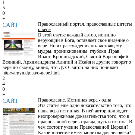
1
5
0
+
САЙТ
Православный портал. православные цитаты
о вере
В этой статье каждый автор, истинно
верующий в Бога, оставляет своё видение о
вере. Но их рассуждения по-настоящему
мудры, проникновенны, глубоки..Прав.
Иоанн Кронштадский, Святой Варсонофий
Великий, Архимандриты Алипий и Исайя и другие говорят о
вере по-своему, видно, что Дух Святой на них почивает
http://argyn.dp.ua/о-вере.html
2
4
0
+
САЙТ
Православие. Истинная вера - одна
Эта статья еще одно доказательство того, что
наша вера истинная. В ней автор приводит
неопровержимые доказательства того, что в
православной вере - правда, путь и истина. В
чем состоит учение Православной Церкви?
Какое значение имеет молитва для человека?