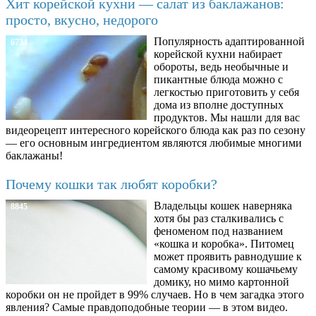
Хит корейской кухни — салат из баклажанов:
просто, вкусно, недорого
Популярность адаптированной
6734
корейской кухни набирает
обороты, ведь необычные и
пикантные блюда можно с
легкостью приготовить у себя
дома из вполне доступных
продуктов. Мы нашли для вас
видеорецепт интересного корейского блюда как раз по сезону
— его основным ингредиентом являются любимые многими
баклажаны!
Почему кошки так любят коробки?
Владельцы кошек наверняка
8845
хотя бы раз сталкивались с
феноменом под названием
«кошка и коробка». Питомец
может проявить равнодушие к
самому красивому кошачьему
домику, но мимо картонной
коробки он не пройдет в 99% случаев. Но в чем загадка этого
явления? Самые правдоподобные теории — в этом видео.