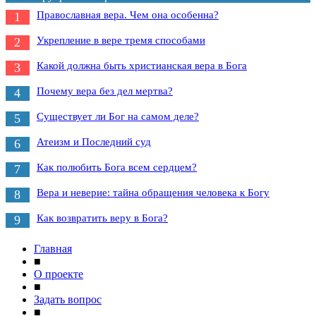
Православная вера. Чем она особенна?
1
Укрепление в вере тремя способами
2
Какой должна быть христианская вера в Бога
3
Почему вера без дел мертва?
4
Существует ли Бог на самом деле?
5
Атеизм и Последний суд
6
Как полюбить Бога всем сердцем?
7
Вера и неверие: тайна обращения человека к Богу
8
Как возвратить веру в Бога?
9
Главная
■
О проекте
■
Задать вопрос
■