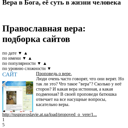
Вера в Бога, её суть в жизни человека
Православная вера:
подборка сайтов
по дате
▼
▲
по имени
▼
▲
по популярности
▼
▲
по уровню сложности
▼
САЙТ
Проповедь о вере.
Люди очень часто говорят, что они верят. Но
так ли это? Что такое "вера"? Сколько у неё
сторон? И какая вера истинная, а какая
подменная? В своей проповеди батюшка
отвечает на все насущные вопросы,
касательно веры.
http://ruspravoslavie.at.ua/load/propoved_o_vere/1...
1
5