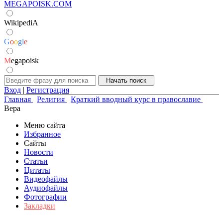
MEGAPOISK.COM
WikipediA
G
o
o
g
l
e
M
egapoisk
Вход
|
Регистрация
Главная
Религия
Краткий вводный курс в православие
Вера
Меню сайта
Избранное
Сайты
Новости
Статьи
Цитаты
Видеофайлы
Аудиофайлы
Фотографии
Закладки