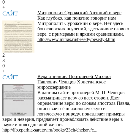
0
+
САЙТ
Митрополит Сурожский Антоний о вере
Как глубоко, как понятно говорит нам
Митрополит Сурожский о вере. Нет здесь
богословских поучений, здесь живое слово о
вере, с примерами и яркими сравнениями.
http://www.mitras.ru/besedy/besedy3.htm
2
3
0
+
САЙТ
Вера и знание. Протоиерей Михаил
Павлович Чельцов Христианское
миросозерцание
В данном сайте протоиерей М. П. Чельцов
рассматривает веру со всех сторон. Дает
определение веры по словам апостола Павла,
описывает её психологическую и
логическую природу, показывает примеры
веры и неверия, предлагает пронаблюдать действие веры в
науке и повседневной жизни.
http://lib.eparhia-saratov.ru/books/23ch/chelsov/c...