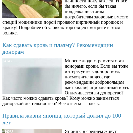
наивности покупателей. И все
бы ничего, если бы такая
подделка не стоила
потребителям здоровья: вместо
специй мошенники порой продают кирпичный порошок и
краску! Подробнее об уловках торговцев смотрите в этом
ролике.
Как сдавать кровь и плазму? Рекомендации
донорам
Многие люди стремятся стать
4143
донорами крови. Если вы тоже
интересуетесь донорством,
посмотрите видео, где
рекомендации добровольцам
дает квалифицированный врач.
Оплачивается ли донорство?
Как часто можно сдавать кровь? Кому можно заниматься
донорской деятельностью? Все ответы — здесь.
Правила жизни японца, который дожил до 100
лет
Японцы в среднем живут
10283