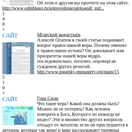
Об этом и другом вы прочтете на этом сайте.
http://www.odinblago.ru/sektovedenie/aleksandr_mil...
1
4
0
+
САЙТ
Мгарский монастырь
Алексей Осипов в своей статьи поднимает
вопрос православной веры. Почему именно
в православии истина? Он доказывает нам
приоритеты нашей веры мудро,
последовательно, логично, опровергая
суждения других религий.
http://www.mgarsky-monastery.org/main/15
5
1
0
+
САЙТ
Гора Сион
Что такое вера? Какой она должна быть?
Можно ли ее потерять? Как человек
поверить в Бога, Которого он никогда не
видел? Эти и множество других вопросов
отпадут от читателя, если он прислушается к
авторам, которые так живо и ярко рассказывают примеры