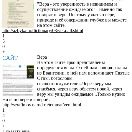
"Вера - это уверенность в невидимом и
осуществление ожидаемого" - именно так
говорят о вере. Поэтому узнать о вере,
природе и её содержании глубже вы можете
на этом сайте.
http://azbyka.ru/dictionary/03/vera-all.shtml
1
5
0
+
САЙТ
Вера
На этом сайте ярко представлены
определения веры. О ней нам говорят главы
из Евангелии, о ней нам напоминают Святые
Отцы, богословы,
священнослужители...Через веру мы
спасёмся, через веру обретем покой, через
веру мы увидим ожидаемое...Только нужно
жить по вере и с верой.
http://serafimov.narod.ru/temmat/vera.html
1
4
0
+
Показать еще