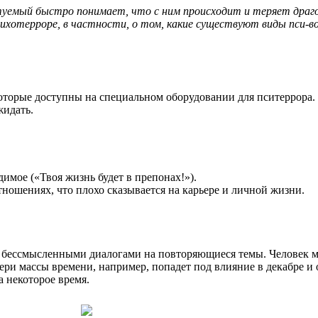
уемый быстро понимает, что с ним происходит и теряет драгоце
отерроре, в частности, о том, какие существуют виды пси-воз
которые доступны на специальном оборудовании для пситеррора.
жидать.
димое («Твоя жизнь будет в препонах!»).
ошениях, что плохо сказывается на карьере и личной жизни.
 бессмысленными диалогами на повторяющиеся темы. Человек мо
ри массы времени, например, попадет под влияние в декабре и о
а некоторое время.