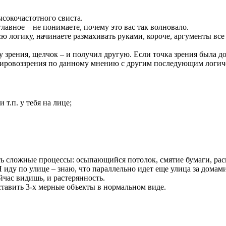
сокочастотного свиста.
лавное – не понимаете, почему это вас так волновало.
сю логику, начинаете размахивать руками, короче, аргументы все
 зрения, щелчок – и получил другую. Если точка зрения была до
 мировоззрения по данному мнению с другим последующим логич
т.п. у тебя на лице;
ь сложные процессы: осыпающийся потолок, смятие бумаги, рас
ду по улице – знаю, что параллельно идет еще улица за домами,
ейчас видишь, и растерянность.
ставить 3-х мерные объекты в нормальном виде.