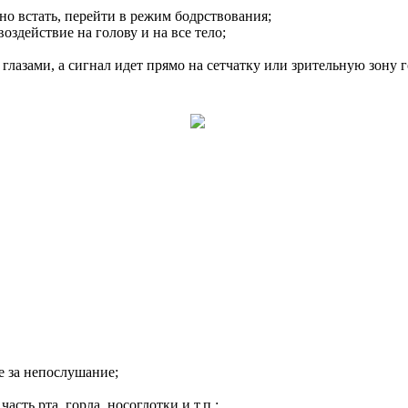
дно встать, перейти в режим бодрствования;
воздействие на голову и на все тело;
 глазами, а сигнал идет прямо на сетчатку или зрительную зону
е за непослушание;
сть рта, горла, носоглотки и т.п.;