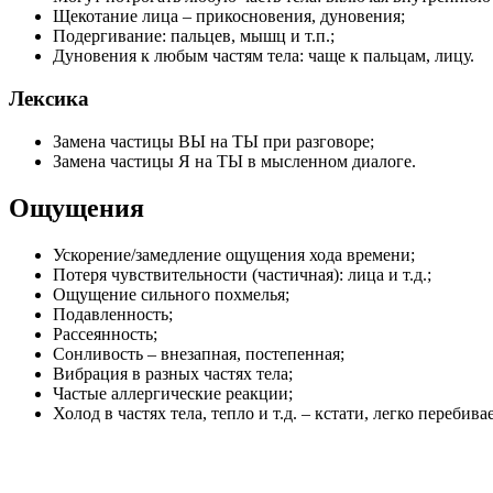
Щекотание лица – прикосновения, дуновения;
Подергивание: пальцев, мышц и т.п.;
Дуновения к любым частям тела: чаще к пальцам, лицу.
Лексика
Замена частицы ВЫ на ТЫ при разговоре;
Замена частицы Я на ТЫ в мысленном диалоге.
Ощущения
Ускорение/замедление ощущения хода времени;
Потеря чувствительности (частичная): лица и т.д.;
Ощущение сильного похмелья;
Подавленность;
Рассеянность;
Сонливость – внезапная, постепенная;
Вибрация в разных частях тела;
Частые аллергические реакции;
Холод в частях тела, тепло и т.д. – кстати, легко пере