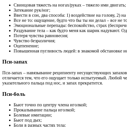
Свинцовая тяжесть на ногах/руках – тяжело ими двигать;
Затекание рук/ног;
Ввести в сон, два способа: 1) воздействие на голову, 2) на
Все не то: ощущение, будто что бы ты ни делал – все не 
Эмоциональные перепады: беспокойство, страх (беспричин
Раздувание тела – как будто меня как шарик надувают. О
Потеря чувства равновесия;
Чувство безразличия;
Оцепенение;
Повышенная пугливость людей: в знакомой обстановке испу
Пси-запах
Пси-запах – навязывание реципиенту несуществующих запахов,
отличается тем, что его ощущает только испытуемый. Любой че
указательного пальца под нос, и запах прекратится.
Пси-боль
Бьют точно по центру члена иголкой;
Прокалывание пальца иголкой;
Болевые имитации;
Бьют под дых;
Боли в разных частях тела: