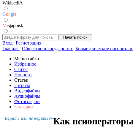
WikipediA
G
o
o
g
l
e
M
egapoisk
Вход
|
Регистрация
Главная
Общество и государство
Биометрические паспорта 
Меню сайта
Избранное
Сайты
Новости
Статьи
Цитаты
Видеофайлы
Аудиофайлы
Фотографии
Закладки
«Верить или не верить?»
Как псиоператоры