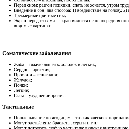
Перед сном: разгон психики, спать не хочется, утром тру
Введение в сон, два способа: 1) воздействие на голову, 2) 
Трехмерные цветные сны;
Экран перед глазами – экран видится не непосредственно
видимые картинки.
Соматические заболевания
Жаба – тяжело дышать, холодок в легких;
Сердце – аритмия;
Простата – гениталии;
Желудок;
Почки;
Легкие;
Глаза – ухудшение зрения.
Тактильные
Пошлепывание по ягодицам – это как «легкое» порицани
Могут одеть/снять: браслеты, серьги и т.п.;
Могут потрогать любую часть тела: включая внутреннюю ча