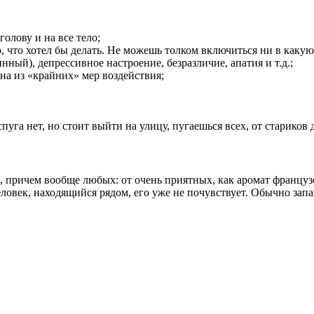
 голову и на все тело;
то, что хотел бы делать. Не можешь толком включиться ни в какую
ный), депрессивное настроение, безразличие, апатия и т.д.;
дна из «крайних» мер воздействия;
га нет, но стоит выйти на улицу, пугаешься всех, от стариков д
 причем вообще любых: от очень приятных, как аромат французс
ловек, находящийся рядом, его уже не почувствует. Обычно запа