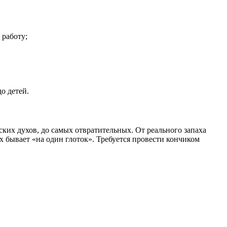
 работу;
о детей.
ких духов, до самых отвратительных. От реального запаха
х бывает «на один глоток». Требуется провести кончиком