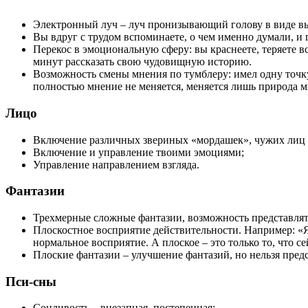
Электронный луч – луч пронизывающий голову в виде вы
Вы вдруг с трудом вспоминаете, о чем именно думали, и г
Перекос в эмоциональную сферу: вы краснеете, теряете в
минут рассказать свою чудовищную историю.
Возможность смены мнения по тумблеру: имел одну точку
полностью мнение не меняется, меняется лишь природа
Лицо
Включение различных звериных «мордашек», чужих лиц и 
Включение и управление твоими эмоциями;
Управление направлением взгляда.
Фантазии
Трехмерные сложные фантазии, возможность представлят
Плоскостное восприятие действительности. Например: «Я и
нормальное восприятие. А плоское – это только то, что с
Плоские фантазии – улучшение фантазий, но нельзя пред
Пси-сны
Сонливость – внезапная, постепенная;