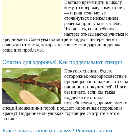
Настало время идти в школу —
8780
кому-то впервые, кому-то нет,
— и родители могут
столкнуться с нежеланием
ребенка приступать к учебе.
Что делать, если ребенок
наотрез отказывается учиться и
вредничает? Советуем посмотреть видео с интересными
советами от мамы, которая не совсем стандартно подошла к
решению проблемы.
Опасно для здоровья! Как подделывают специи
Покупая специи, будьте
5904
осторожны: недобросовестные
продавцы часто наживаются на
наивности покупателей. И все
бы ничего, если бы такая
подделка не стоила
потребителям здоровья: вместо
специй мошенники порой продают кирпичный порошок и
краску! Подробнее об уловках торговцев смотрите в этом
ролике.
Как сдавать кровь и плазму? Рекомендации