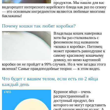
продуктов. Мы нашли для вас
видеорецепт интересного корейского блюда как раз по сезону
— его основным ингредиентом являются любимые многими
баклажаны!
Почему кошки так любят коробки?
Владельцы кошек наверняка
8845
хотя бы раз сталкивались с
феноменом под названием
«кошка и коробка». Питомец
может проявить равнодушие к
самому красивому кошачьему
домику, но мимо картонной
коробки он не пройдет в 99% случаев. Но в чем загадка этого
явления? Самые правдоподобные теории — в этом видео.
Что будет с вашим телом, если есть по 2 яйца
каждый день
Куриное яйцо – очень
17055
распространенный и
доступный продукт, без
которого не могут представить
свой рацион многие из нас. А