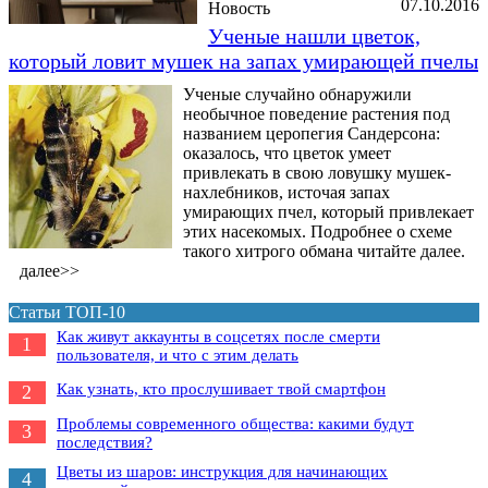
07.10.2016
Новость
Ученые нашли цветок,
который ловит мушек на запах умирающей пчелы
Ученые случайно обнаружили
необычное поведение растения под
названием церопегия Сандерсона:
оказалось, что цветок умеет
привлекать в свою ловушку мушек-
нахлебников, источая запах
умирающих пчел, который привлекает
этих насекомых. Подробнее о схеме
такого хитрого обмана читайте далее.
далее>>
Статьи ТОП-10
Как живут аккаунты в соцсетях после смерти
1
пользователя, и что с этим делать
Как узнать, кто прослушивает твой смартфон
2
Проблемы современного общества: какими будут
3
последствия?
Цветы из шаров: инструкция для начинающих
4