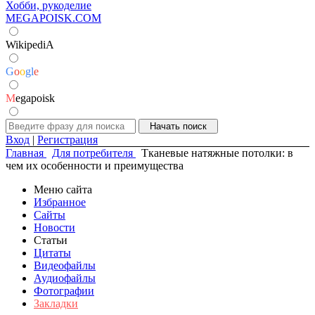
Хобби, рукоделие
MEGAPOISK.COM
WikipediA
G
o
o
g
l
e
M
egapoisk
Вход
|
Регистрация
Главная
Для потребителя
Тканевые натяжные потолки: в
чем их особенности и преимущества
Меню сайта
Избранное
Сайты
Новости
Статьи
Цитаты
Видеофайлы
Аудиофайлы
Фотографии
Закладки