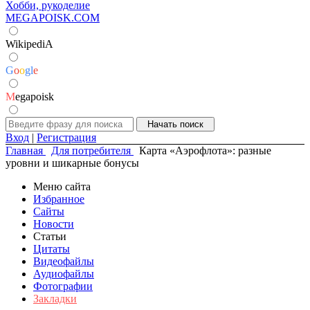
Хобби, рукоделие
MEGAPOISK.COM
WikipediA
G
o
o
g
l
e
M
egapoisk
Вход
|
Регистрация
Главная
Для потребителя
Карта «Аэрофлота»: разные
уровни и шикарные бонусы
Меню сайта
Избранное
Сайты
Новости
Статьи
Цитаты
Видеофайлы
Аудиофайлы
Фотографии
Закладки