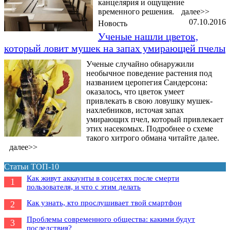
канцелярия и ощущение
временного решения.
далее>>
07.10.2016
Новость
Ученые нашли цветок,
который ловит мушек на запах умирающей пчелы
Ученые случайно обнаружили
необычное поведение растения под
названием церопегия Сандерсона:
оказалось, что цветок умеет
привлекать в свою ловушку мушек-
нахлебников, источая запах
умирающих пчел, который привлекает
этих насекомых. Подробнее о схеме
такого хитрого обмана читайте далее.
далее>>
Статьи ТОП-10
Как живут аккаунты в соцсетях после смерти
1
пользователя, и что с этим делать
Как узнать, кто прослушивает твой смартфон
2
Проблемы современного общества: какими будут
3
последствия?