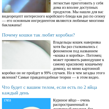
легкостью приготовить у себя
дома из вполне доступных
продуктов. Мы нашли для вас
видеорецепт интересного корейского блюда как раз по сезону
— его основным ингредиентом являются любимые многими
баклажаны!
Почему кошки так любят коробки?
Владельцы кошек наверняка
8844
хотя бы раз сталкивались с
феноменом под названием
«кошка и коробка». Питомец
может проявить равнодушие к
самому красивому кошачьему
домику, но мимо картонной
коробки он не пройдет в 99% случаев. Но в чем загадка этого
явления? Самые правдоподобные теории — в этом видео.
Что будет с вашим телом, если есть по 2 яйца
каждый день
Куриное яйцо – очень
17053
распространенный и
доступный продукт, без