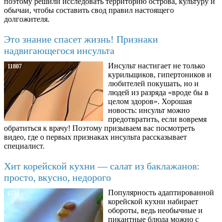
поэтому решили исследовать территорию острова, культуру и
обычаи, чтобы составить свод правил настоящего
долгожителя.
Это знание спасет жизнь! Признаки
надвигающегося инсульта
Инсульт настигает не только
11807
курильщиков, гипертоников и
любителей покушать, но и
людей из разряда «вроде бы в
целом здоров». Хорошая
новость: инсульт можно
предотвратить, если вовремя
обратиться к врачу! Поэтому призываем вас посмотреть
видео, где о первых признаках инсульта рассказывает
специалист.
Хит корейской кухни — салат из баклажанов:
просто, вкусно, недорого
Популярность адаптированной
6734
корейской кухни набирает
обороты, ведь необычные и
пикантные блюда можно с