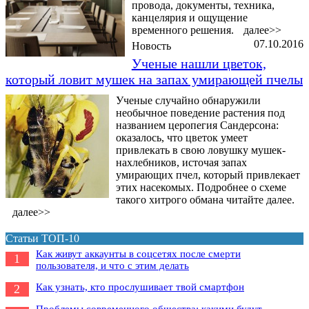
провода, документы, техника,
канцелярия и ощущение
временного решения.
далее>>
07.10.2016
Новость
Ученые нашли цветок,
который ловит мушек на запах умирающей пчелы
Ученые случайно обнаружили
необычное поведение растения под
названием церопегия Сандерсона:
оказалось, что цветок умеет
привлекать в свою ловушку мушек-
нахлебников, источая запах
умирающих пчел, который привлекает
этих насекомых. Подробнее о схеме
такого хитрого обмана читайте далее.
далее>>
Статьи ТОП-10
Как живут аккаунты в соцсетях после смерти
1
пользователя, и что с этим делать
Как узнать, кто прослушивает твой смартфон
2