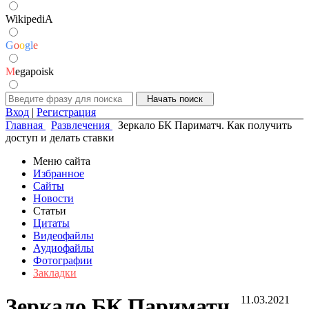
WikipediA
G
o
o
g
l
e
M
egapoisk
Вход
|
Регистрация
Главная
Развлечения
Зеркало БК Париматч. Как получить
доступ и делать ставки
Меню сайта
Избранное
Сайты
Новости
Статьи
Цитаты
Видеофайлы
Аудиофайлы
Фотографии
Закладки
Зеркало БК Париматч.
11.03.2021