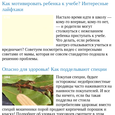
Как мотивировать ребенка к учебе? Интересные
лайфхаки
Настало время идти в школу —
8780
кому-то впервые, кому-то нет,
— и родители могут
столкнуться с нежеланием
ребенка приступать к учебе.
Что делать, если ребенок
наотрез отказывается учиться и
вредничает? Советуем посмотреть видео с интересными
советами от мамы, которая не совсем стандартно подошла к
решению проблемы.
Опасно для здоровья! Как подделывают специи
Покупая специи, будьте
5904
осторожны: недобросовестные
продавцы часто наживаются на
наивности покупателей. И все
бы ничего, если бы такая
подделка не стоила
потребителям здоровья: вместо
специй мошенники порой продают кирпичный порошок и
краску! Подробнее об уловках торговцев смотрите в этом