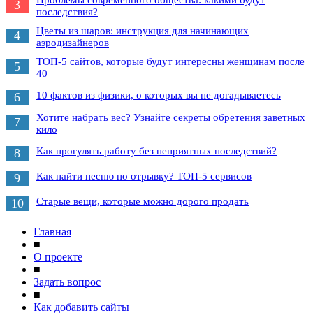
Проблемы современного общества: какими будут
3
последствия?
Цветы из шаров: инструкция для начинающих
4
аэродизайнеров
ТОП-5 сайтов, которые будут интересны женщинам после
5
40
10 фактов из физики, о которых вы не догадываетесь
6
Хотите набрать вес? Узнайте секреты обретения заветных
7
кило
Как прогулять работу без неприятных последствий?
8
Как найти песню по отрывку? ТОП-5 сервисов
9
Старые вещи, которые можно дорого продать
10
Главная
■
О проекте
■
Задать вопрос
■
Как добавить сайты