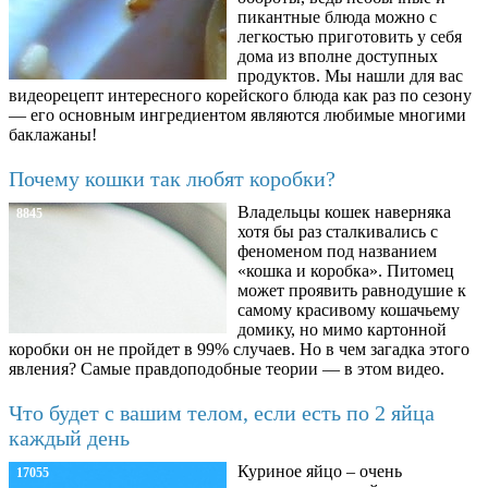
пикантные блюда можно с
легкостью приготовить у себя
дома из вполне доступных
продуктов. Мы нашли для вас
видеорецепт интересного корейского блюда как раз по сезону
— его основным ингредиентом являются любимые многими
баклажаны!
Почему кошки так любят коробки?
Владельцы кошек наверняка
8845
хотя бы раз сталкивались с
феноменом под названием
«кошка и коробка». Питомец
может проявить равнодушие к
самому красивому кошачьему
домику, но мимо картонной
коробки он не пройдет в 99% случаев. Но в чем загадка этого
явления? Самые правдоподобные теории — в этом видео.
Что будет с вашим телом, если есть по 2 яйца
каждый день
Куриное яйцо – очень
17055