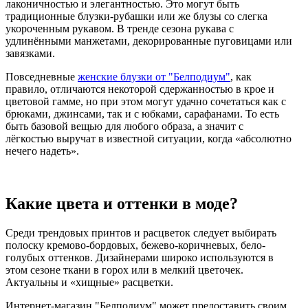
лаконичностью и элегантностью. Это могут быть
традиционные блузки-рубашки или же блузы со слегка
укороченным рукавом. В тренде сезона рукава с
удлинёнными манжетами, декорированные пуговицами или
завязками.
Повседневные
женские блузки от "Белподиум"
, как
правило, отличаются некоторой сдержанностью в крое и
цветовой гамме, но при этом могут удачно сочетаться как с
брюками, джинсами, так и с юбками, сарафанами. То есть
быть базовой вещью для любого образа, а значит с
лёгкостью выручат в известной ситуации, когда «абсолютно
нечего надеть».
Какие цвета и оттенки в моде?
Среди трендовых принтов и расцветок следует выбирать
полоску кремово-бордовых, бежево-коричневых, бело-
голубых оттенков. Дизайнерами широко используются в
этом сезоне ткани в горох или в мелкий цветочек.
Актуальны и «хищные» расцветки.
Интернет-магазин "Белподиум" может предоставить своим