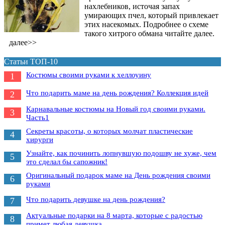
нахлебников, источая запах
умирающих пчел, который привлекает
этих насекомых. Подробнее о схеме
такого хитрого обмана читайте далее.
далее>>
Статьи ТОП-10
Костюмы своими руками к хеллоуину
1
Что подарить маме на день рождения? Коллекция идей
2
Карнавальные костюмы на Новый год своими руками.
3
Часть1
Секреты красоты, о которых молчат пластические
4
хирурги
Узнайте, как починить лопнувшую подошву не хуже, чем
5
это сделал бы сапожник!
Оригинальный подарок маме на День рождения своими
6
руками
Что подарить девушке на день рождения?
7
Актуальные подарки на 8 марта, которые с радостью
8
примет любая девушка