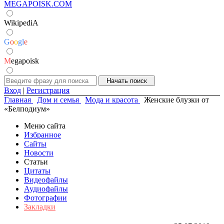
MEGAPOISK.COM
WikipediA
G
o
o
g
l
e
M
egapoisk
Вход
|
Регистрация
Главная
Дом и семья
Мода и красота
Женские блузки от
«Белподиум»
Меню сайта
Избранное
Сайты
Новости
Статьи
Цитаты
Видеофайлы
Аудиофайлы
Фотографии
Закладки