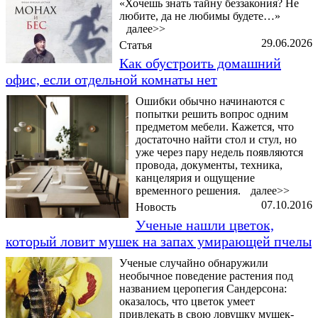
«Хочешь знать тайну беззакония? Не
любите, да не любимы будете…»
далее>>
29.06.2026
Статья
Как обустроить домашний
офис, если отдельной комнаты нет
Ошибки обычно начинаются с
попытки решить вопрос одним
предметом мебели. Кажется, что
достаточно найти стол и стул, но
уже через пару недель появляются
провода, документы, техника,
канцелярия и ощущение
временного решения.
далее>>
07.10.2016
Новость
Ученые нашли цветок,
который ловит мушек на запах умирающей пчелы
Ученые случайно обнаружили
необычное поведение растения под
названием церопегия Сандерсона:
оказалось, что цветок умеет
привлекать в свою ловушку мушек-