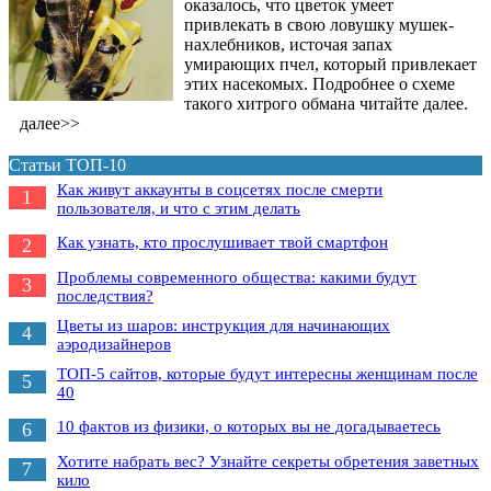
оказалось, что цветок умеет
привлекать в свою ловушку мушек-
нахлебников, источая запах
умирающих пчел, который привлекает
этих насекомых. Подробнее о схеме
такого хитрого обмана читайте далее.
далее>>
Статьи ТОП-10
Как живут аккаунты в соцсетях после смерти
1
пользователя, и что с этим делать
Как узнать, кто прослушивает твой смартфон
2
Проблемы современного общества: какими будут
3
последствия?
Цветы из шаров: инструкция для начинающих
4
аэродизайнеров
ТОП-5 сайтов, которые будут интересны женщинам после
5
40
10 фактов из физики, о которых вы не догадываетесь
6
Хотите набрать вес? Узнайте секреты обретения заветных
7
кило