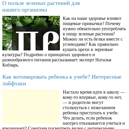
О пользе зеленых растений для
нашего организма
Как на наше здоровье влияют
4784
пищевые привычки? Почему
нужно обязательно употреблять
в пищу зеленые растения?
Можно ли есть белки вместе с
углеводами? Как правильно
кушать орехи и зерновые
культуры? Подробно о принципах здорового и
разнообразного питания рассказывает эксперт Наталья
Кобзарь.
Как мотивировать ребенка к учебе? Интересные
лайфхаки
Настало время идти в школу —
8780
кому-то впервые, кому-то нет,
— и родители могут
столкнуться с нежеланием
ребенка приступать к учебе.
Что делать, если ребенок
наотрез отказывается учиться и
вредничает? Советуем посмотреть видео с интересными