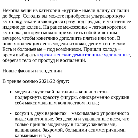
Некогда вещи из категории «курток» имели длину от талии
до бедер. Сегодня вы можете приобрести ультракороткую
курточку, заканчивающуюся сразу под грудью, и уютнейшее
изделие до колена. На ранее межсезонье – легкая короткая
курточка, которую можно прихватить собой и летним
вечером, чтобы кокетливо дополнить платье или топ. В
новых коллекциях есть модели из кожи, денима и с мехом.
Есть и болоньевые – под комбинезон. Пришли холода –
время выбирать
куртки женские демисезонные удлиненные
,
оберегая тело от простуд и воспалений.
Новые фасоны и тенденции
В тренде осенью 2021/22 будут:
модели с кулиской на талии – конечно стоит
подчеркнуть красоту фигуры, одновременно окружив
себя максимальным количеством тепла;
косухи в двух вариантах – максимально упрощенного
вида: однотонные, без декора и украшенные всем, что
только пришло модельеру в голову: заклепками,
вышивками, бахромой, большими асимметричными
карманами и т. д.