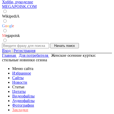
Хобби, рукоделие
MEGAPOISK.COM
WikipediA
G
o
o
g
l
e
M
egapoisk
Вход
|
Регистрация
Главная
Для потребителя
Женские осенние куртки:
стильные новинки сезона
Меню сайта
Избранное
Сайты
Новости
Статьи
Цитаты
Видеофайлы
Аудиофайлы
Фотографии
Закладки