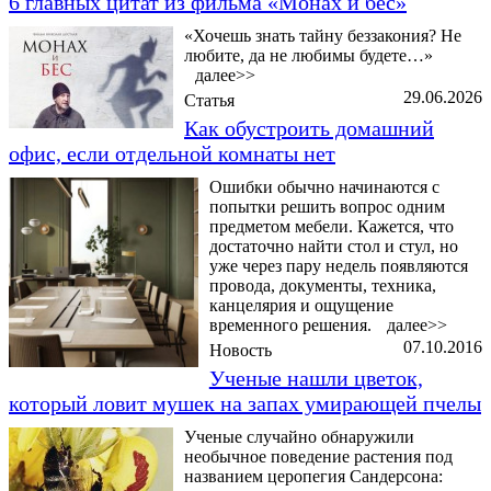
6 главных цитат из фильма «Монах и бес»
«Хочешь знать тайну беззакония? Не
любите, да не любимы будете…»
далее>>
29.06.2026
Статья
Как обустроить домашний
офис, если отдельной комнаты нет
Ошибки обычно начинаются с
попытки решить вопрос одним
предметом мебели. Кажется, что
достаточно найти стол и стул, но
уже через пару недель появляются
провода, документы, техника,
канцелярия и ощущение
временного решения.
далее>>
07.10.2016
Новость
Ученые нашли цветок,
который ловит мушек на запах умирающей пчелы
Ученые случайно обнаружили
необычное поведение растения под
названием церопегия Сандерсона: