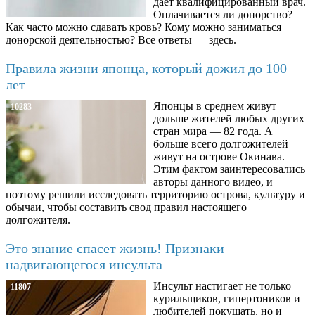
дает квалифицированный врач.
Оплачивается ли донорство?
Как часто можно сдавать кровь? Кому можно заниматься
донорской деятельностью? Все ответы — здесь.
Правила жизни японца, который дожил до 100
лет
Японцы в среднем живут
10283
дольше жителей любых других
стран мира — 82 года. А
больше всего долгожителей
живут на острове Окинава.
Этим фактом заинтересовались
авторы данного видео, и
поэтому решили исследовать территорию острова, культуру и
обычаи, чтобы составить свод правил настоящего
долгожителя.
Это знание спасет жизнь! Признаки
надвигающегося инсульта
Инсульт настигает не только
11807
курильщиков, гипертоников и
любителей покушать, но и