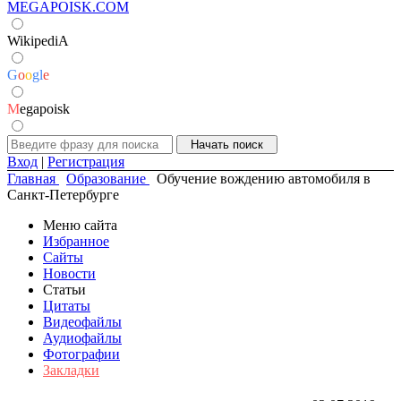
MEGAPOISK.COM
WikipediA
G
o
o
g
l
e
M
egapoisk
Вход
|
Регистрация
Главная
Образование
Обучение вождению автомобиля в
Санкт-Петербурге
Меню сайта
Избранное
Сайты
Новости
Статьи
Цитаты
Видеофайлы
Аудиофайлы
Фотографии
Закладки