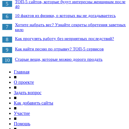
ТОП-5 сайтов, которые будут интересны женщинам после
5
40
10 фактов из физики, о которых вы не догадываетесь
6
Хотите набрать вес? Узнайте секреты обретения заветных
7
кило
Как прогулять работу без неприятных последствий?
8
Как найти песню по отрывку? ТОП-5 сервисов
9
Старые вещи, которые можно дорого продать
10
Главная
■
О проекте
■
Задать вопрос
■
Как добавить сайты
■
Участие
■
Помощь
■