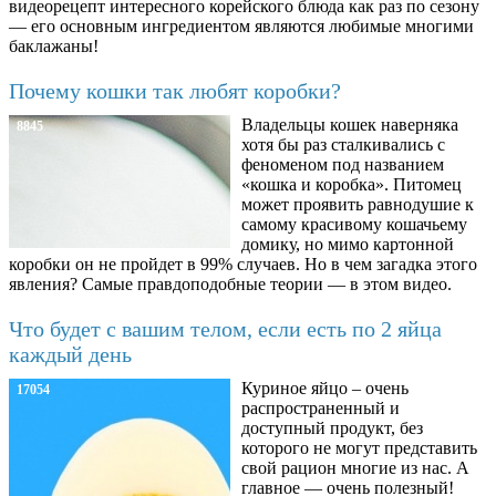
видеорецепт интересного корейского блюда как раз по сезону
— его основным ингредиентом являются любимые многими
баклажаны!
Почему кошки так любят коробки?
Владельцы кошек наверняка
8845
хотя бы раз сталкивались с
феноменом под названием
«кошка и коробка». Питомец
может проявить равнодушие к
самому красивому кошачьему
домику, но мимо картонной
коробки он не пройдет в 99% случаев. Но в чем загадка этого
явления? Самые правдоподобные теории — в этом видео.
Что будет с вашим телом, если есть по 2 яйца
каждый день
Куриное яйцо – очень
17054
распространенный и
доступный продукт, без
которого не могут представить
свой рацион многие из нас. А
главное — очень полезный!