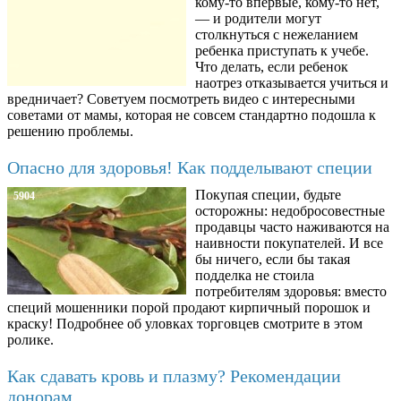
кому-то впервые, кому-то нет,
— и родители могут
столкнуться с нежеланием
ребенка приступать к учебе.
Что делать, если ребенок
наотрез отказывается учиться и
вредничает? Советуем посмотреть видео с интересными
советами от мамы, которая не совсем стандартно подошла к
решению проблемы.
Опасно для здоровья! Как подделывают специи
Покупая специи, будьте
5904
осторожны: недобросовестные
продавцы часто наживаются на
наивности покупателей. И все
бы ничего, если бы такая
подделка не стоила
потребителям здоровья: вместо
специй мошенники порой продают кирпичный порошок и
краску! Подробнее об уловках торговцев смотрите в этом
ролике.
Как сдавать кровь и плазму? Рекомендации
донорам