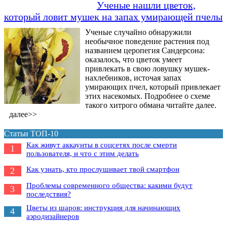
Ученые нашли цветок,
который ловит мушек на запах умирающей пчелы
Ученые случайно обнаружили
необычное поведение растения под
названием церопегия Сандерсона:
оказалось, что цветок умеет
привлекать в свою ловушку мушек-
нахлебников, источая запах
умирающих пчел, который привлекает
этих насекомых. Подробнее о схеме
такого хитрого обмана читайте далее.
далее>>
Статьи ТОП-10
Как живут аккаунты в соцсетях после смерти
1
пользователя, и что с этим делать
Как узнать, кто прослушивает твой смартфон
2
Проблемы современного общества: какими будут
3
последствия?
Цветы из шаров: инструкция для начинающих
4
аэродизайнеров