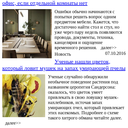
офис, если отдельной комнаты нет
Ошибки обычно начинаются с
попытки решить вопрос одним
предметом мебели. Кажется, что
достаточно найти стол и стул, но
уже через пару недель появляются
провода, документы, техника,
канцелярия и ощущение
временного решения.
далее>>
07.10.2016
Новость
Ученые нашли цветок,
который ловит мушек на запах умирающей пчелы
Ученые случайно обнаружили
необычное поведение растения под
названием церопегия Сандерсона:
оказалось, что цветок умеет
привлекать в свою ловушку мушек-
нахлебников, источая запах
умирающих пчел, который привлекает
этих насекомых. Подробнее о схеме
такого хитрого обмана читайте далее.
далее>>