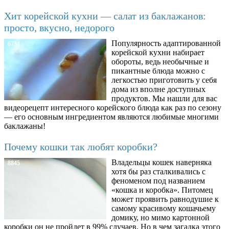
Хит корейской кухни — салат из баклажанов:
просто, вкусно, недорого
Популярность адаптированной
6734
корейской кухни набирает
обороты, ведь необычные и
пикантные блюда можно с
легкостью приготовить у себя
дома из вполне доступных
продуктов. Мы нашли для вас
видеорецепт интересного корейского блюда как раз по сезону
— его основным ингредиентом являются любимые многими
баклажаны!
Почему кошки так любят коробки?
Владельцы кошек наверняка
8845
хотя бы раз сталкивались с
феноменом под названием
«кошка и коробка». Питомец
может проявить равнодушие к
самому красивому кошачьему
домику, но мимо картонной
коробки он не пройдет в 99% случаев. Но в чем загадка этого