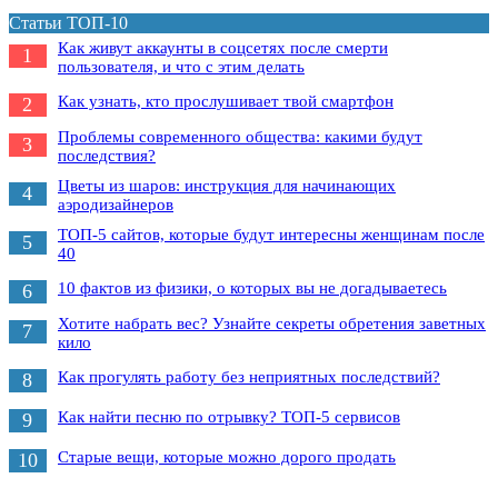
Статьи ТОП-10
Как живут аккаунты в соцсетях после смерти
1
пользователя, и что с этим делать
Как узнать, кто прослушивает твой смартфон
2
Проблемы современного общества: какими будут
3
последствия?
Цветы из шаров: инструкция для начинающих
4
аэродизайнеров
ТОП-5 сайтов, которые будут интересны женщинам после
5
40
10 фактов из физики, о которых вы не догадываетесь
6
Хотите набрать вес? Узнайте секреты обретения заветных
7
кило
Как прогулять работу без неприятных последствий?
8
Как найти песню по отрывку? ТОП-5 сервисов
9
Старые вещи, которые можно дорого продать
10