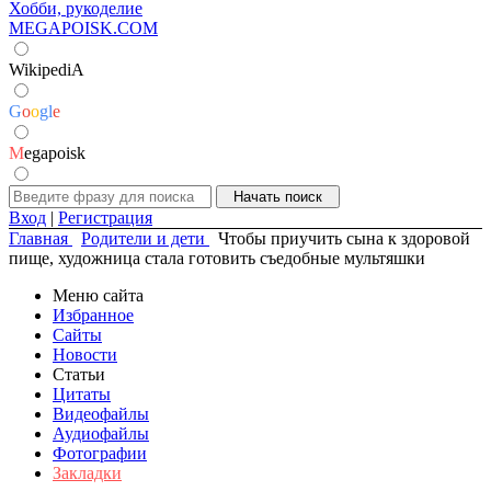
Хобби, рукоделие
MEGAPOISK.COM
WikipediA
G
o
o
g
l
e
M
egapoisk
Вход
|
Регистрация
Главная
Родители и дети
Чтобы приучить сына к здоровой
пище, художница стала готовить съедобные мультяшки
Меню сайта
Избранное
Сайты
Новости
Статьи
Цитаты
Видеофайлы
Аудиофайлы
Фотографии
Закладки