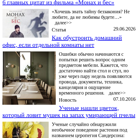
6 главных цитат из фильма «Монах и бес»
«Хочешь знать тайну беззакония? Не
любите, да не любимы будете…»
далее>>
29.06.2026
Статья
Как обустроить домашний
офис, если отдельной комнаты нет
Ошибки обычно начинаются с
попытки решить вопрос одним
предметом мебели. Кажется, что
достаточно найти стол и стул, но
уже через пару недель появляются
провода, документы, техника,
канцелярия и ощущение
временного решения.
далее>>
07.10.2016
Новость
Ученые нашли цветок,
который ловит мушек на запах умирающей пчелы
Ученые случайно обнаружили
необычное поведение растения под
названием церопегия Сандерсона: