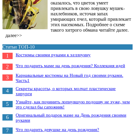
оказалось, что цветок умеет
привлекать в свою ловушку мушек-
нахлебников, источая запах
умирающих пчел, который привлекает
этих насекомых. Подробнее о схеме
такого хитрого обмана читайте далее.
далее>>
Статьи ТОП-10
Костюмы своими руками к хеллоуину
1
Что подарить маме на день рождения? Коллекция идей
2
Карнавальные костюмы на Новый год своими руками.
3
Часть1
Секреты красоты, о которых молчат пластические
4
хирурги
Узнайте, как починить лопнувшую подошву не хуже, чем
5
это сделал бы сапожник!
Оригинальный подарок маме на День рождения своими
6
руками
Что подарить девушке на день рождения?
7