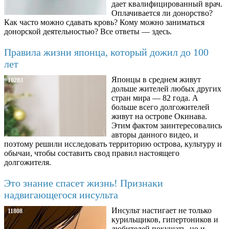
дает квалифицированный врач.
Оплачивается ли донорство?
Как часто можно сдавать кровь? Кому можно заниматься
донорской деятельностью? Все ответы — здесь.
Правила жизни японца, который дожил до 100
лет
Японцы в среднем живут
10283
дольше жителей любых других
стран мира — 82 года. А
больше всего долгожителей
живут на острове Окинава.
Этим фактом заинтересовались
авторы данного видео, и
поэтому решили исследовать территорию острова, культуру и
обычаи, чтобы составить свод правил настоящего
долгожителя.
Это знание спасет жизнь! Признаки
надвигающегося инсульта
Инсульт настигает не только
11808
курильщиков, гипертоников и
любителей покушать, но и