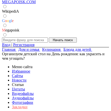
MEGAPOISK.COM
WikipediA
G
o
o
g
l
e
M
egapoisk
Вход
|
Регистрация
Главная
Дом и семья
Кулинария
Блюда для детей
Организуем детский стол на День рождения: как украсить и
чем угощать?
Меню сайта
Избранное
Сайты
Новости
Статьи
Цитаты
Видеофайлы
Аудиофайлы
Фотографии
Закладки