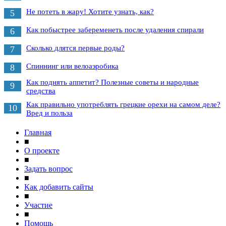
Не потеть в жару! Хотите узнать, как?
5
Как побыстрее забеременеть после удаления спирали
6
Сколько длятся первые роды?
7
Спиннинг или велоаэробика
8
Как поднять аппетит? Полезные советы и народные
9
средства
Как правильно употреблять грецкие орехи на самом деле?
10
Вред и польза
Главная
■
О проекте
■
Задать вопрос
■
Как добавить сайты
■
Участие
■
Помощь