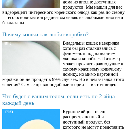
дома из вполне доступных
продуктов. Мы нашли для вас
видеорецепт интересного корейского блюда как раз по сезону
— его основным ингредиентом являются любимые многими
баклажаны!
Почему кошки так любят коробки?
Владельцы кошек наверняка
8845
хотя бы раз сталкивались с
феноменом под названием
«кошка и коробка». Питомец
может проявить равнодушие к
самому красивому кошачьему
домику, но мимо картонной
коробки он не пройдет в 99% случаев. Но в чем загадка этого
явления? Самые правдоподобные теории — в этом видео.
Что будет с вашим телом, если есть по 2 яйца
каждый день
Куриное яйцо – очень
17053
распространенный и
доступный продукт, без
которого не могут представить