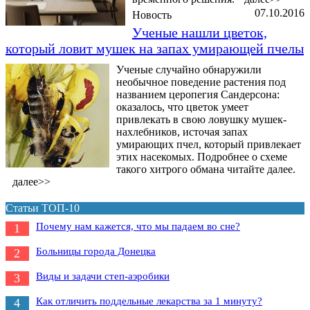
07.10.2016
Новость
Ученые нашли цветок,
который ловит мушек на запах умирающей пчелы
Ученые случайно обнаружили
необычное поведение растения под
названием церопегия Сандерсона:
оказалось, что цветок умеет
привлекать в свою ловушку мушек-
нахлебников, источая запах
умирающих пчел, который привлекает
этих насекомых. Подробнее о схеме
такого хитрого обмана читайте далее.
далее>>
Статьи ТОП-10
Почему нам кажется, что мы падаем во сне?
1
Больницы города Донецка
2
Виды и задачи степ-аэробики
3
Как отличить поддельные лекарства за 1 минуту?
4