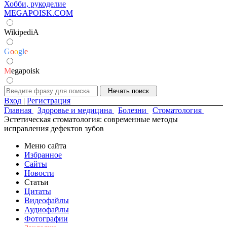
Хобби, рукоделие
MEGAPOISK.COM
WikipediA
G
o
o
g
l
e
M
egapoisk
Вход
|
Регистрация
Главная
Здоровье и медицина
Болезни
Стоматология
Эстетическая стоматология: современные методы
исправления дефектов зубов
Меню сайта
Избранное
Сайты
Новости
Статьи
Цитаты
Видеофайлы
Аудиофайлы
Фотографии