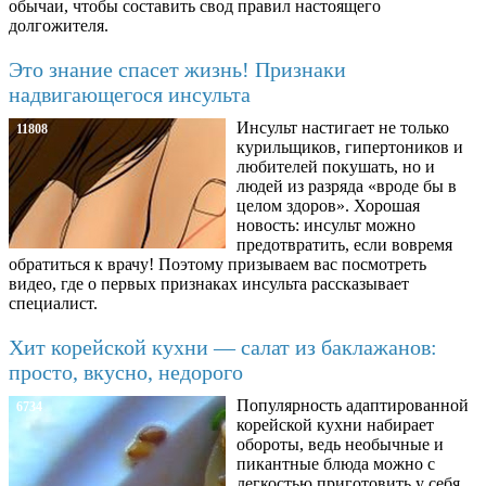
обычаи, чтобы составить свод правил настоящего
долгожителя.
Это знание спасет жизнь! Признаки
надвигающегося инсульта
Инсульт настигает не только
11808
курильщиков, гипертоников и
любителей покушать, но и
людей из разряда «вроде бы в
целом здоров». Хорошая
новость: инсульт можно
предотвратить, если вовремя
обратиться к врачу! Поэтому призываем вас посмотреть
видео, где о первых признаках инсульта рассказывает
специалист.
Хит корейской кухни — салат из баклажанов:
просто, вкусно, недорого
Популярность адаптированной
6734
корейской кухни набирает
обороты, ведь необычные и
пикантные блюда можно с
легкостью приготовить у себя