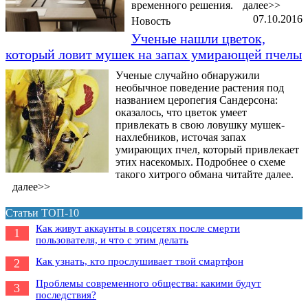
временного решения.
далее>>
07.10.2016
Новость
Ученые нашли цветок,
который ловит мушек на запах умирающей пчелы
Ученые случайно обнаружили
необычное поведение растения под
названием церопегия Сандерсона:
оказалось, что цветок умеет
привлекать в свою ловушку мушек-
нахлебников, источая запах
умирающих пчел, который привлекает
этих насекомых. Подробнее о схеме
такого хитрого обмана читайте далее.
далее>>
Статьи ТОП-10
Как живут аккаунты в соцсетях после смерти
1
пользователя, и что с этим делать
Как узнать, кто прослушивает твой смартфон
2
Проблемы современного общества: какими будут
3
последствия?