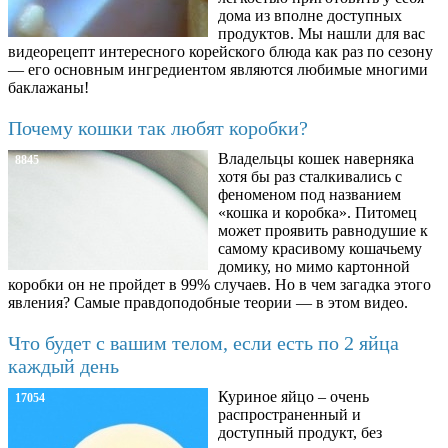
дома из вполне доступных
продуктов. Мы нашли для вас
видеорецепт интересного корейского блюда как раз по сезону
— его основным ингредиентом являются любимые многими
баклажаны!
Почему кошки так любят коробки?
Владельцы кошек наверняка
8845
хотя бы раз сталкивались с
феноменом под названием
«кошка и коробка». Питомец
может проявить равнодушие к
самому красивому кошачьему
домику, но мимо картонной
коробки он не пройдет в 99% случаев. Но в чем загадка этого
явления? Самые правдоподобные теории — в этом видео.
Что будет с вашим телом, если есть по 2 яйца
каждый день
Куриное яйцо – очень
17054
распространенный и
доступный продукт, без