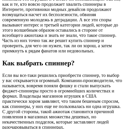
как и те, кто вовсю продолжает хвалить спиннеры в
Интернете, противники модных девайсов продолжают
возмущаться насчет их бесполезности, обвиняя
современную молодежь в деградации. А все эти споры
вызывают интерес и третьей категории людей, которые до
этого волшебным образом оставались в стороне от
всеобщего ажиотажа и знать не знали, что такое спиннер.
Часть из них точно так же решит купить спиннер и
проверить, для чего он нужен, так ли он хорош, а затем
примкнуть к рядам фанатов или недовольных.
Как выбрать спиннер?
Если вы все-таки решились приобрести спиннер, то выбор
у вас открывается огромный. Компании-производители, что
называется, вовремя поняли фишку и стали выпускать
фиджет-спиннеры просто в огромнейших количествах и
формах. Владельцы магазинов игрушек в США
практически хором заявляют, что таким бешеным спросом,
как спиннеры, у них еще не пользовалась ни одна игрушка.
С другой стороны, такой ажиотаж становится причиной
появления в магазинах множества дешевых, но
некачественных подделок, которые заставляют людей
разочаровываться в спиннерах.