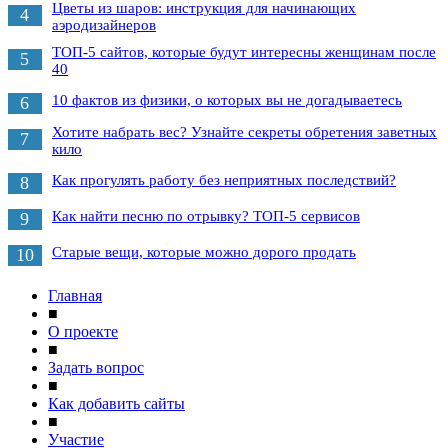
Цветы из шаров: инструкция для начинающих
4
аэродизайнеров
ТОП-5 сайтов, которые будут интересны женщинам после
5
40
10 фактов из физики, о которых вы не догадываетесь
6
Хотите набрать вес? Узнайте секреты обретения заветных
7
кило
Как прогулять работу без неприятных последствий?
8
Как найти песню по отрывку? ТОП-5 сервисов
9
Старые вещи, которые можно дорого продать
10
Главная
■
О проекте
■
Задать вопрос
■
Как добавить сайты
■
Участие