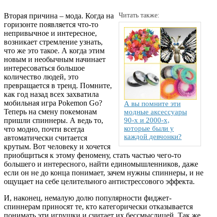
Вторая причина – мода. Когда на
Читать также:
горизонте появляется что-то
непривычное и интересное,
возникает стремление узнать,
что же это такое. А когда этим
новым и необычным начинает
интересоваться большое
количество людей, это
превращается в тренд. Помните,
как год назад всех захватила
мобильная игра Pokemon Go?
А вы помните эти
Теперь на смену покемонам
модные аксессуары
пришли спиннеры. А ведь то,
90-х и 2000-х,
которые были у
что модно, почти всегда
каждой девчонки?
автоматически считается
крутым. Вот человеку и хочется
приобщиться к этому феномену, стать частью чего-то
большего и интересного, найти единомышленников, даже
если он не до конца понимает, зачем нужны спиннеры, и не
ощущает на себе целительного антистрессового эффекта.
И, наконец, немалую долю популярности фиджет-
спиннерам приносят те, кто категорически отказывается
понимать эти игрушки и считает их бессмыслицей. Так же,