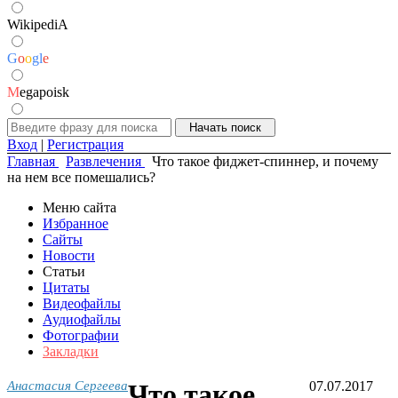
WikipediA
G
o
o
g
l
e
M
egapoisk
Вход
|
Регистрация
Главная
Развлечения
Что такое фиджет-спиннер, и почему
на нем все помешались?
Меню сайта
Избранное
Сайты
Новости
Статьи
Цитаты
Видеофайлы
Аудиофайлы
Фотографии
Закладки
Анастасия Сергеева
Что такое
07.07.2017