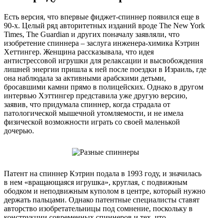
Есть версия, что впервые фиджет-спиннер появился еще в
90-х. Целый ряд авторитетных изданий вроде The New York
Times, The Guardian и других поначалу заявляли, что
изобретение спиннера – заслуга инженера-химика Кэтрин
Хеттингер. Женщина рассказывала, что идея
антистрессовой игрушки для релаксации и высвобождения
лишней энергии пришла к ней после поездки в Израиль, где
она наблюдала за активными арабскими детьми,
бросавшими камни прямо в полицейских. Однако в другом
интервью Хэттингер представила уже другую версию,
заявив, что придумала спиннер, когда страдала от
патологической мышечной утомляемости, и не имела
физической возможности играть со своей маленькой
дочерью.
Патент на спиннер Кэтрин подала в 1993 году, и значилась
в нем «вращающаяся игрушка», круглая, с подвижным
ободком и неподвижным куполом в центре, который нужно
держать пальцами. Однако патентные специалисты ставят
авторство изобретательницы под сомнение, поскольку в
конструкции современных спиннеров и тех, что