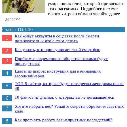
умирающих пчел, который привлекает
этих насекомых. Подробнее о схеме
такого хитрого обмана читайте далее.
далее>>
Статьи ТОП-10
Как живут аккаунты в соцсетях после смерти
1
пользователя, и что с этим делать
Как узнать, кто прослушивает твой смартфон
2
Проблемы современного общества: какими будут
3
последствия?
Цветы из шаров: инструкция для начинающих
4
аэродизайнеров
ТОП-5 сайтов, которые будут интересны женщинам после
5
40
10 фактов из физики, о которых вы не догадываетесь
6
Хотите набрать вес? Узнайте секреты обретения заветных
7
кило
Как прогулять работу без неприятных последствий?
8