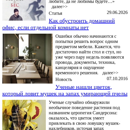
любите, да не любимы будете…»
далее>>
29.06.2026
Статья
Как обустроить домашний
офис, если отдельной комнаты нет
Ошибки обычно начинаются с
попытки решить вопрос одним
предметом мебели. Кажется, что
достаточно найти стол и стул, но
уже через пару недель появляются
провода, документы, техника,
канцелярия и ощущение
временного решения.
далее>>
07.10.2016
Новость
Ученые нашли цветок,
который ловит мушек на запах умирающей пчелы
Ученые случайно обнаружили
необычное поведение растения под
названием церопегия Сандерсона:
оказалось, что цветок умеет
привлекать в свою ловушку мушек-
нахлебников, источая запах