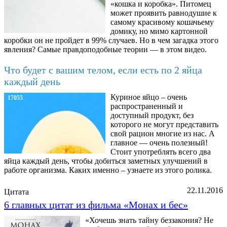
«кошка и коробка». Питомец
может проявить равнодушие к
самому красивому кошачьему
домику, но мимо картонной
коробки он не пройдет в 99% случаев. Но в чем загадка этого
явления? Самые правдоподобные теории — в этом видео.
Что будет с вашим телом, если есть по 2 яйца
каждый день
Куриное яйцо – очень
17055
распространенный и
доступный продукт, без
которого не могут представить
свой рацион многие из нас. А
главное — очень полезный!
Стоит употреблять всего два
яйца каждый день, чтобы добиться заметных улучшений в
работе организма. Каких именно – узнаете из этого ролика.
22.11.2016
Цитата
6 главных цитат из фильма «Монах и бес»
«Хочешь знать тайну беззакония? Не