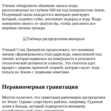
Ученые обнаружили объемные запасы воды,
расположенные на глубине 660 км под поверхностью земли.
Подземный океан находится в минерале рингвудит,
который, подобно губке, впитывает водород и воду. Воды
невероятно много: ее хватило бы, чтобы заполнить все
мировые океаны трижды.
Ученый Стив Джекобсон предположил, что наземные
океаны сформировались благодаря воде, накопленной под
землей, которая вырвалась на поверхность в результате
геологической активности планеты. Эта гипотеза идет
вразрез с широко принятой теорией, которая гласит: вода
попала на Землю с ледяными кометами.
Неравномерная гравитация
Многие полагают, что гравитация равномерно распределена
по Земле. Однако существуют районы, например, Гудзонов
залив в Канаде, который подвергается меньшему
воздействию этой силы, чем прочие.