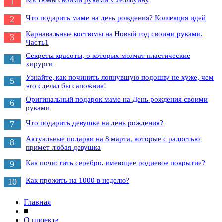
1
Что подарить маме на день рождения? Коллекция идей
2
Карнавальные костюмы на Новый год своими руками.
3
Часть1
Секреты красоты, о которых молчат пластические
4
хирурги
Узнайте, как починить лопнувшую подошву не хуже, чем
5
это сделал бы сапожник!
Оригинальный подарок маме на День рождения своими
6
руками
Что подарить девушке на день рождения?
7
Актуальные подарки на 8 марта, которые с радостью
8
примет любая девушка
Как почистить серебро, имеющее родиевое покрытие?
9
Как прожить на 1000 в неделю?
10
Главная
■
О проекте