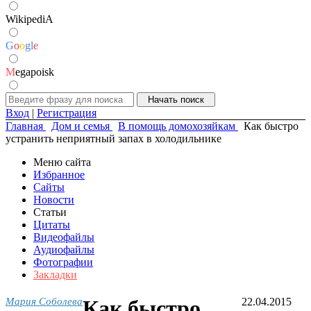
WikipediA
G
o
o
g
l
e
M
egapoisk
Вход
|
Регистрация
Главная
Дом и семья
В помощь домохозяйкам
Как быстро
устранить неприятный запах в холодильнике
Меню сайта
Избранное
Сайты
Новости
Статьи
Цитаты
Видеофайлы
Аудиофайлы
Фотографии
Закладки
Мария Соболева
Как быстро
22.04.2015