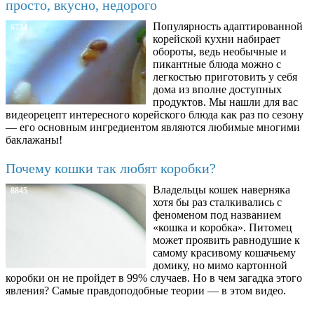
просто, вкусно, недорого
Популярность адаптированной
6734
корейской кухни набирает
обороты, ведь необычные и
пикантные блюда можно с
легкостью приготовить у себя
дома из вполне доступных
продуктов. Мы нашли для вас
видеорецепт интересного корейского блюда как раз по сезону
— его основным ингредиентом являются любимые многими
баклажаны!
Почему кошки так любят коробки?
Владельцы кошек наверняка
8845
хотя бы раз сталкивались с
феноменом под названием
«кошка и коробка». Питомец
может проявить равнодушие к
самому красивому кошачьему
домику, но мимо картонной
коробки он не пройдет в 99% случаев. Но в чем загадка этого
явления? Самые правдоподобные теории — в этом видео.