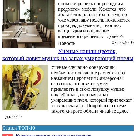
попытки решить вопрос одним
предметом мебели. Кажется, что
достаточно найти стол и стул, но
уже через пару недель появляются
провода, документы, техника,
канцелярия и ощущение
временного решения.
далее>>
07.10.2016
Новость
Ученые нашли цветок,
который ловит мушек на запах умирающей пчелы
Ученые случайно обнаружили
необычное поведение растения под
названием церопегия Сандерсона:
оказалось, что цветок умеет
привлекать в свою ловушку мушек-
нахлебников, источая запах
умирающих пчел, который привлекает
этих насекомых. Подробнее о схеме
такого хитрого обмана читайте далее.
далее>>
Статьи ТОП-10
Костюмы своими руками к хеллоуину