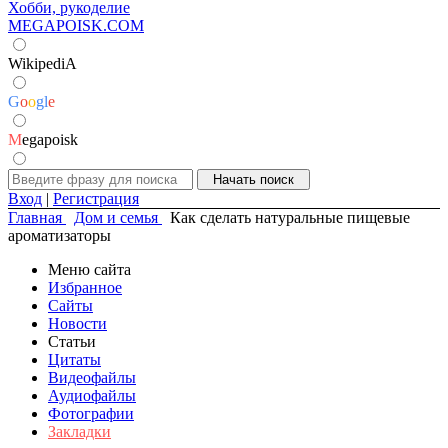
Хобби, рукоделие
MEGAPOISK.COM
WikipediA
G
o
o
g
l
e
M
egapoisk
Вход
|
Регистрация
Главная
Дом и семья
Как сделать натуральные пищевые
ароматизаторы
Меню сайта
Избранное
Сайты
Новости
Статьи
Цитаты
Видеофайлы
Аудиофайлы
Фотографии
Закладки