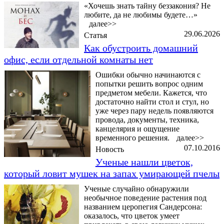
«Хочешь знать тайну беззакония? Не
любите, да не любимы будете…»
далее>>
29.06.2026
Статья
Как обустроить домашний
офис, если отдельной комнаты нет
Ошибки обычно начинаются с
попытки решить вопрос одним
предметом мебели. Кажется, что
достаточно найти стол и стул, но
уже через пару недель появляются
провода, документы, техника,
канцелярия и ощущение
временного решения.
далее>>
07.10.2016
Новость
Ученые нашли цветок,
который ловит мушек на запах умирающей пчелы
Ученые случайно обнаружили
необычное поведение растения под
названием церопегия Сандерсона:
оказалось, что цветок умеет