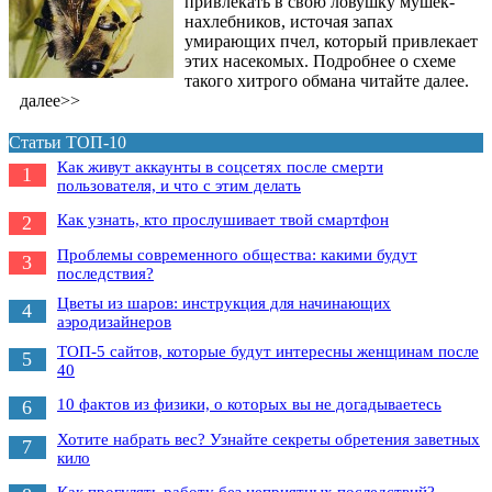
привлекать в свою ловушку мушек-
нахлебников, источая запах
умирающих пчел, который привлекает
этих насекомых. Подробнее о схеме
такого хитрого обмана читайте далее.
далее>>
Статьи ТОП-10
Как живут аккаунты в соцсетях после смерти
1
пользователя, и что с этим делать
Как узнать, кто прослушивает твой смартфон
2
Проблемы современного общества: какими будут
3
последствия?
Цветы из шаров: инструкция для начинающих
4
аэродизайнеров
ТОП-5 сайтов, которые будут интересны женщинам после
5
40
10 фактов из физики, о которых вы не догадываетесь
6
Хотите набрать вес? Узнайте секреты обретения заветных
7
кило