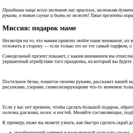
Праздники чаще всего застают нас врасплох, заставляя думат
руками, в таком случае и быть не может! Такие презенты пор
Миссия: подарок маме
Несмотря на то, что мамам приятно любое наше внимание, их в
отложить в сторону — если только это не тот самый парфюм, о 
Самодельный презент покажет, с каким вниманием вы отнесли
украшенный атрибутами того праздника, на который вы будете
Постельное белье, пошитое своими руками, расскажет вашей м
рисунками, узорами, символизирующими что-то значимое толь
Если у вас нет времени, чтобы сделать большой подарок, обра
полезна для кожи, волос и ногтей. Меняйте составляющие, п
К примеру, ниже вы можете узнать, как быстро сделать скраб д
скрабирующий элемент в виде морской соли или сахара —