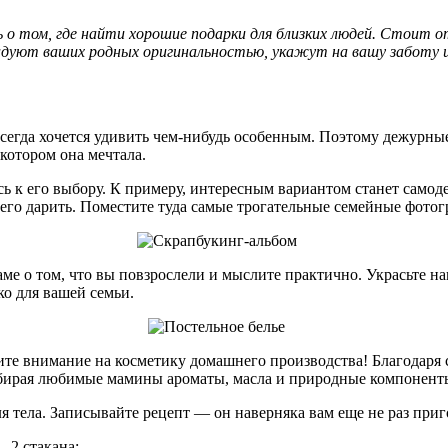
ь о том, где найти хорошие подарки для близких людей. Стоит о
адуют ваших родных оригинальностью, укажут на вашу заботу и
сегда хочется удивить чем-нибудь особенным. Поэтому дежурные
котором она мечтала.
сь к его выбору. К примеру, интересным вариантом станет сам
 его дарить. Поместите туда самые трогательные семейные фот
аме о том, что вы повзрослели и мыслите практично. Украсьте 
ко для вашей семьи.
тите внимание на косметику домашнего производства! Благодаря
одбирая любимые мамины ароматы, масла и природные компонент
ля тела. Записывайте рецепт — он наверняка вам еще не раз приг
 2 стакана;