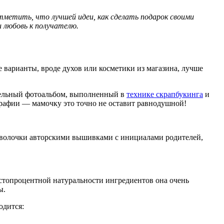
тметить, что лучшей идеи, как сделать подарок своими
 любовь к получателю.
 варианты, вроде духов или косметики из магазина, лучше
одельный фотоальбом, выполненный в
технике скрапбукинга
и
ографии — мамочку это точно не оставит равнодушной!
наволочки авторскими вышивками с инициалами родителей,
 стопроцентной натуральности ингредиентов она очень
ы.
одится: