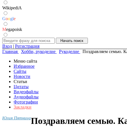
WikipediA
G
o
o
g
l
e
M
egapoisk
Вход
|
Регистрация
Главная
Хобби, рукоделие
Рукоделие
Поздравляем семью. К
Меню сайта
Избранное
Сайты
Новости
Статьи
Цитаты
Видеофайлы
Аудиофайлы
Фотографии
Закладки
Юлия Пятница
Поздравляем семью. Ка