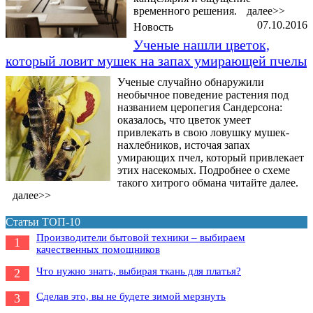
временного решения.
далее>>
07.10.2016
Новость
Ученые нашли цветок,
который ловит мушек на запах умирающей пчелы
Ученые случайно обнаружили
необычное поведение растения под
названием церопегия Сандерсона:
оказалось, что цветок умеет
привлекать в свою ловушку мушек-
нахлебников, источая запах
умирающих пчел, который привлекает
этих насекомых. Подробнее о схеме
такого хитрого обмана читайте далее.
далее>>
Статьи ТОП-10
Производители бытовой техники – выбираем
1
качественных помощников
Что нужно знать, выбирая ткань для платья?
2
Сделав это, вы не будете зимой мерзнуть
3