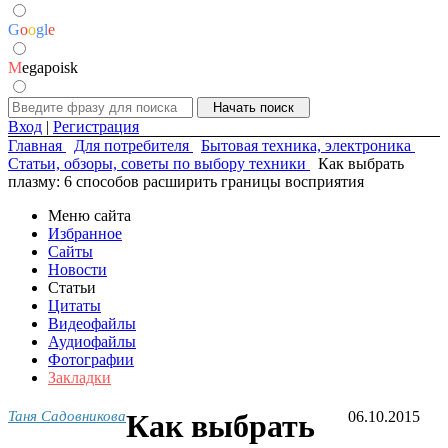
G
o
o
g
l
e
M
egapoisk
Вход
|
Регистрация
Главная
Для потребителя
Бытовая техника, электроника
Статьи, обзоры, советы по выбору техники
Как выбрать
плазму: 6 способов расширить границы восприятия
Меню сайта
Избранное
Сайты
Новости
Статьи
Цитаты
Видеофайлы
Аудиофайлы
Фотографии
Закладки
Таня Садовникова
Как выбрать
06.10.2015