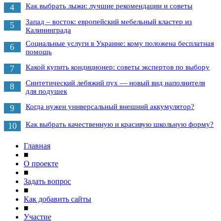
Как выбрать лыжи: лучшие рекомендации и советы
4
Запад – восток: европейский мебельный кластер из
5
Калининграда
Социальные услуги в Украине: кому положена бесплатная
6
помощь
Какой купить кондиционер: советы экспертов по выбору
7
Синтетический лебяжий пух — новый вид наполнителя
8
для подушек
Когда нужен универсальный внешний аккумулятор?
9
Как выбрать качественную и красивую школьную форму?
10
Главная
■
О проекте
■
Задать вопрос
■
Как добавить сайты
■
Участие