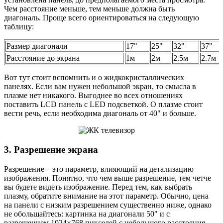
Чем расстояние меньше, тем меньше должна быть
диагональ. Проще всего ориентироваться на следующую
таблицу:
Размер диагонали
17"
25"
32"
37"
Расстояние до экрана
1м
2м
2.5м
2.7м
Вот тут стоит вспомнить и о жидкокристаллических
панелях. Если вам нужен небольшой экран, то смысла в
плазме нет никакого. Выгоднее во всех отношениях
поставить LСD панель с LED подсветкой. О плазме стоит
вести речь, если необходима диагональ от 40" и больше.
3. Разрешение экрана
Разрешение – это параметр, влияющий на детализацию
изображения. Понятно, что чем выше разрешение, тем четче
вы будете видеть изображение. Перед тем, как выбрать
плазму, обратите внимание на этот параметр. Обычно, цена
на панели с низким разрешением существенно ниже, однако
не обольщайтесь: картинка на диагонали 50" и с
разрешением 1024×768 пикселей с небольшого расстояния