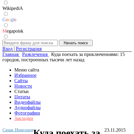
WikipediA
G
o
o
g
l
e
M
egapoisk
Вход
|
Регистрация
Главная
Развлечения
Куда поехать за приключениями: 15
городов, построенных тысячи лет назад
Меню сайта
Избранное
Сайты
Новости
Статьи
Цитаты
Видеофайлы
Аудиофайлы
Фотографии
Закладки
Саша Николаев
Куда поехать за
23.11.2015