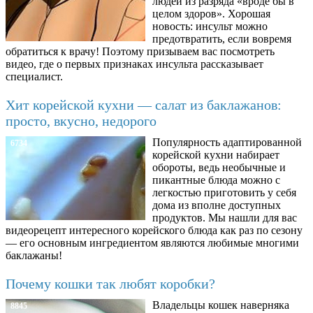
людей из разряда «вроде бы в
целом здоров». Хорошая
новость: инсульт можно
предотвратить, если вовремя
обратиться к врачу! Поэтому призываем вас посмотреть
видео, где о первых признаках инсульта рассказывает
специалист.
Хит корейской кухни — салат из баклажанов:
просто, вкусно, недорого
Популярность адаптированной
6734
корейской кухни набирает
обороты, ведь необычные и
пикантные блюда можно с
легкостью приготовить у себя
дома из вполне доступных
продуктов. Мы нашли для вас
видеорецепт интересного корейского блюда как раз по сезону
— его основным ингредиентом являются любимые многими
баклажаны!
Почему кошки так любят коробки?
Владельцы кошек наверняка
8845