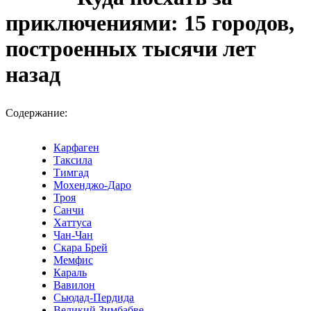
приключениями: 15 городов,
построенных тысячи лет
назад
Содержание:
Карфаген
Таксила
Тимгад
Мохенджо-Даро
Троя
Санчи
Хаттуса
Чан-Чан
Скара Брей
Мемфис
Караль
Вавилон
Сьюдад-Пердида
Великий Зимбабве