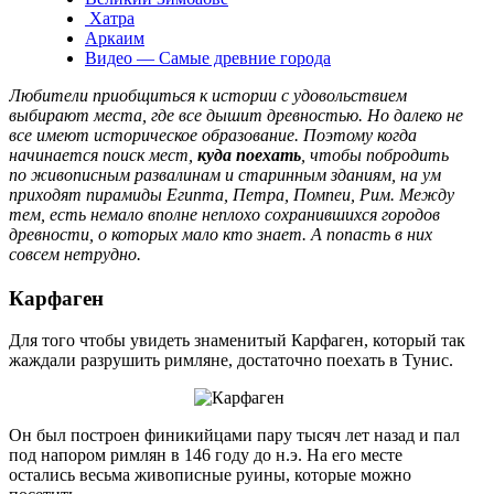
Хатра
Аркаим
Видео — Самые древние города
Любители приобщиться к истории с удовольствием
выбирают места, где все дышит древностью. Но далеко не
все имеют историческое образование. Поэтому когда
начинается поиск мест,
куда поехать
, чтобы побродить
по живописным развалинам и старинным зданиям, на ум
приходят пирамиды Египта, Петра, Помпеи, Рим. Между
тем, есть немало вполне неплохо сохранившихся городов
древности, о которых мало кто знает. А попасть в них
совсем нетрудно.
Карфаген
Для того чтобы увидеть знаменитый Карфаген, который так
жаждали разрушить римляне, достаточно поехать в Тунис.
Он был построен финикийцами пару тысяч лет назад и пал
под напором римлян в 146 году до н.э. На его месте
остались весьма живописные руины, которые можно