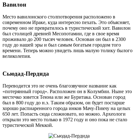
Вавилон
Место вавилонского столпотворения расположено в
современном Ираке, куда интересно пехать. Это объясняет,
почему оно не превратилось в туристический хит. Вавилон
был столицей древней Месопотамии, где в свое время
проживало до 200 тысяч человек. Основан он был в 2300
году до нашей эры и был самым богатым городом того
времени. Теперь можно увидеть лишь малую толику былого
великолепия.
Сьюдад-Пердида
Переводится это не очень благозвучное название как
«потерянный город». Расположен он в Колумбии. Ныне это
местечко зовется Теюна или же Буритака. Основан город
был в 800 году до н.э. Таким образом, он будет постарше
хорошо распиаренного города инков Мачу-Пикчу на целых
650 лет. Попасть сюда сложновато, но можно. Археологи
открыли это место только в 1972 году и оно пока не стало
туристической Меккой.