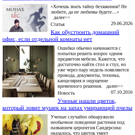
«Хочешь знать тайну беззакония? Не
любите, да не любимы будете…»
далее>>
29.06.2026
Статья
Как обустроить домашний
офис, если отдельной комнаты нет
Ошибки обычно начинаются с
попытки решить вопрос одним
предметом мебели. Кажется, что
достаточно найти стол и стул, но
уже через пару недель появляются
провода, документы, техника,
канцелярия и ощущение
временного решения.
далее>>
07.10.2016
Новость
Ученые нашли цветок,
который ловит мушек на запах умирающей пчелы
Ученые случайно обнаружили
необычное поведение растения под
названием церопегия Сандерсона:
оказалось, что цветок умеет