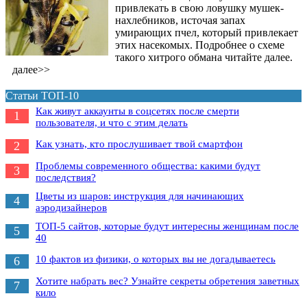
привлекать в свою ловушку мушек-
нахлебников, источая запах
умирающих пчел, который привлекает
этих насекомых. Подробнее о схеме
такого хитрого обмана читайте далее.
далее>>
Статьи ТОП-10
Как живут аккаунты в соцсетях после смерти
1
пользователя, и что с этим делать
Как узнать, кто прослушивает твой смартфон
2
Проблемы современного общества: какими будут
3
последствия?
Цветы из шаров: инструкция для начинающих
4
аэродизайнеров
ТОП-5 сайтов, которые будут интересны женщинам после
5
40
10 фактов из физики, о которых вы не догадываетесь
6
Хотите набрать вес? Узнайте секреты обретения заветных
7
кило