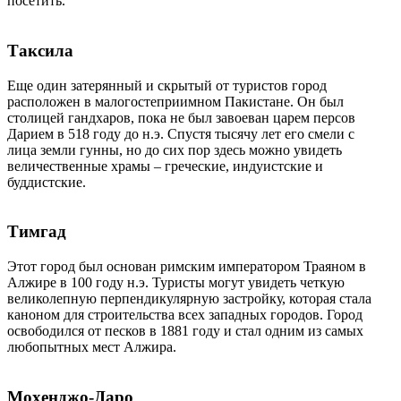
посетить.
Таксила
Еще один затерянный и скрытый от туристов город
расположен в малогостеприимном Пакистане. Он был
столицей гандхаров, пока не был завоеван царем персов
Дарием в 518 году до н.э. Спустя тысячу лет его смели с
лица земли гунны, но до сих пор здесь можно увидеть
величественные храмы – греческие, индуистские и
буддистские.
Тимгад
Этот город был основан римским императором Траяном в
Алжире в 100 году н.э. Туристы могут увидеть четкую
великолепную перпендикулярную застройку, которая стала
каноном для строительства всех западных городов. Город
освободился от песков в 1881 году и стал одним из самых
любопытных мест Алжира.
Мохенджо-Даро