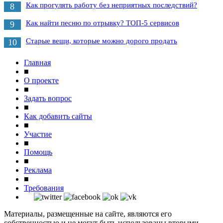
Как прогулять работу без неприятных последствий?
8
Как найти песню по отрывку? ТОП-5 сервисов
9
Старые вещи, которые можно дорого продать
10
Главная
■
О проекте
■
Задать вопрос
■
Как добавить сайты
■
Участие
■
Помощь
■
Реклама
■
Требования
Материалы, размещенные на сайте, являются его
собственностью и не могут быть использованы вторыми