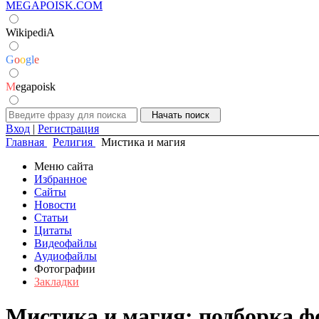
MEGAPOISK.COM
WikipediA
G
o
o
g
l
e
M
egapoisk
Вход
|
Регистрация
Главная
Религия
Мистика и магия
Меню сайта
Избранное
Сайты
Новости
Статьи
Цитаты
Видеофайлы
Аудиофайлы
Фотографии
Закладки
Мистика и магия: подборка ф