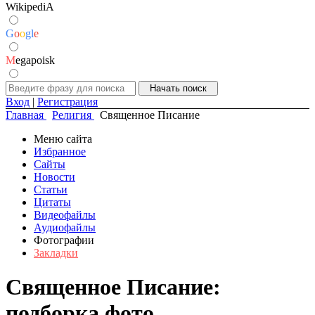
WikipediA
G
o
o
g
l
e
M
egapoisk
Вход
|
Регистрация
Главная
Религия
Священное Писание
Меню сайта
Избранное
Сайты
Новости
Статьи
Цитаты
Видеофайлы
Аудиофайлы
Фотографии
Закладки
Священное Писание:
подборка фото