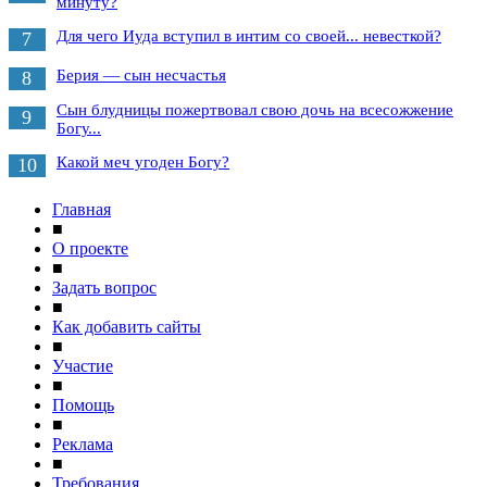
минуту?
Для чего Иуда вступил в интим со своей... невесткой?
7
Берия — сын несчастья
8
Сын блудницы пожертвовал свою дочь на всесожжение
9
Богу...
Какой меч угоден Богу?
10
Главная
■
О проекте
■
Задать вопрос
■
Как добавить сайты
■
Участие
■
Помощь
■
Реклама
■
Требования