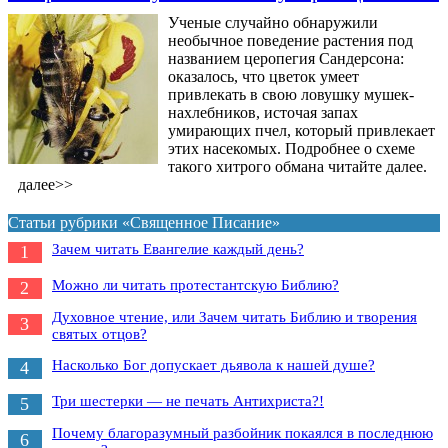
Ученые случайно обнаружили
необычное поведение растения под
названием церопегия Сандерсона:
оказалось, что цветок умеет
привлекать в свою ловушку мушек-
нахлебников, источая запах
умирающих пчел, который привлекает
этих насекомых. Подробнее о схеме
такого хитрого обмана читайте далее.
далее>>
Статьи рубрики «Священное Писание»
Зачем читать Евангелие каждый день?
1
Можно ли читать протестантскую Библию?
2
Духовное чтение, или Зачем читать Библию и творения
3
святых отцов?
Насколько Бог допускает дьявола к нашей душе?
4
Три шестерки — не печать Антихриста?!
5
Почему благоразумный разбойник покаялся в последнюю
6