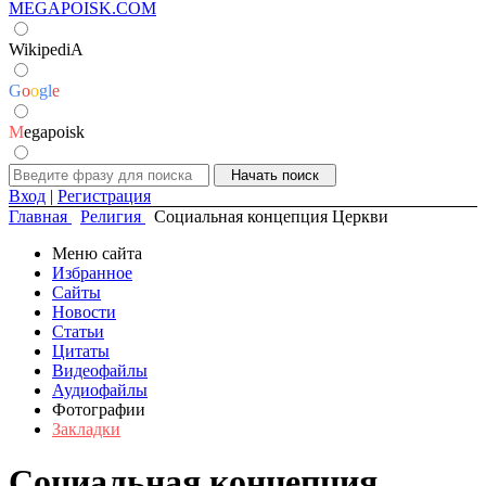
MEGAPOISK.COM
WikipediA
G
o
o
g
l
e
M
egapoisk
Вход
|
Регистрация
Главная
Религия
Социальная концепция Церкви
Меню сайта
Избранное
Сайты
Новости
Статьи
Цитаты
Видеофайлы
Аудиофайлы
Фотографии
Закладки
Социальная концепция