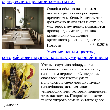
офис, если отдельной комнаты нет
Ошибки обычно начинаются с
попытки решить вопрос одним
предметом мебели. Кажется, что
достаточно найти стол и стул, но
уже через пару недель появляются
провода, документы, техника,
канцелярия и ощущение
временного решения.
далее>>
07.10.2016
Новость
Ученые нашли цветок,
который ловит мушек на запах умирающей пчелы
Ученые случайно обнаружили
необычное поведение растения под
названием церопегия Сандерсона:
оказалось, что цветок умеет
привлекать в свою ловушку мушек-
нахлебников, источая запах
умирающих пчел, который привлекает
этих насекомых. Подробнее о схеме
такого хитрого обмана читайте далее.
далее>>