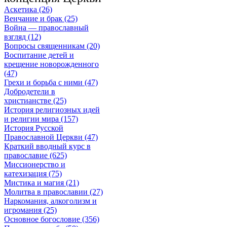
Аскетика (26)
Венчание и брак (25)
Война — православный
взгляд (12)
Вопросы священникам (20)
Воспитание детей и
крещение новорожденного
(47)
Грехи и борьба с ними (47)
Добродетели в
христианстве (25)
История религиозных идей
и религии мира (157)
История Русской
Православной Церкви (47)
Краткий вводный курс в
православие (625)
Миссионерство и
катехизация (75)
Мистика и магия (21)
Молитва в православии (27)
Наркомания, алкоголизм и
игромания (25)
Основное богословие (356)