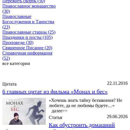
Пережить скорбь (50)
Православное монашество
(30)
Православные
Богослужения и Таинства
(23)
Православные старцы (25)
Праздники и посты (105)
Проповеди (30)
Священное Писание (20)
Справочная информация
(52)
все категории
Последние добавленные материалы
22.11.2016
Цитата
6 главных цитат из фильма «Монах и бес»
«Хочешь знать тайну беззакония? Не
любите, да не любимы будете…»
далее>>
29.06.2026
Статья
Как обустроить домашний