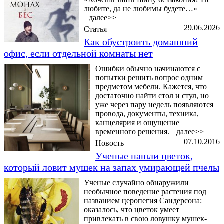
любите, да не любимы будете…»
далее>>
29.06.2026
Статья
Как обустроить домашний
офис, если отдельной комнаты нет
Ошибки обычно начинаются с
попытки решить вопрос одним
предметом мебели. Кажется, что
достаточно найти стол и стул, но
уже через пару недель появляются
провода, документы, техника,
канцелярия и ощущение
временного решения.
далее>>
07.10.2016
Новость
Ученые нашли цветок,
который ловит мушек на запах умирающей пчелы
Ученые случайно обнаружили
необычное поведение растения под
названием церопегия Сандерсона:
оказалось, что цветок умеет
привлекать в свою ловушку мушек-