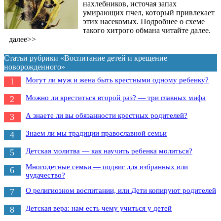
нахлебников, источая запах
умирающих пчел, который привлекает
этих насекомых. Подробнее о схеме
такого хитрого обмана читайте далее.
далее>>
Статьи рубрики «Воспитание детей и крещение
новорожденного»
Могут ли муж и жена быть крестными одному ребенку?
1
Можно ли креститься второй раз? — три главных мифа
2
А знаете ли вы обязанности крестных родителей?
3
Знаем ли мы традиции православной семьи
4
Детская молитва — как научить ребенка молиться?
5
Многодетные семьи — подвиг для избранных или
6
чудачество?
О религиозном воспитании, или Дети копируют родителей
7
Детская вера: нам есть чему учиться у детей
8