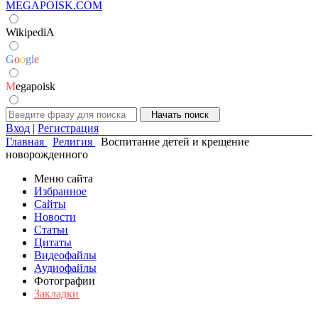
MEGAPOISK.COM
WikipediA
G
o
o
g
l
e
M
egapoisk
Вход
|
Регистрация
Главная
Религия
Воспитание детей и крещение
новорожденного
Меню сайта
Избранное
Сайты
Новости
Статьи
Цитаты
Видеофайлы
Аудиофайлы
Фотографии
Закладки