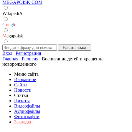
MEGAPOISK.COM
WikipediA
G
o
o
g
l
e
M
egapoisk
Вход
|
Регистрация
Главная
Религия
Воспитание детей и крещение
новорожденного
Меню сайта
Избранное
Сайты
Новости
Статьи
Цитаты
Видеофайлы
Аудиофайлы
Фотографии
Закладки