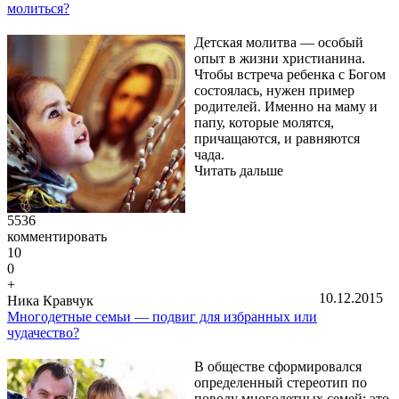
молиться?
Детская молитва — особый
опыт в жизни христианина.
Чтобы встреча ребенка с Богом
состоялась, нужен пример
родителей. Именно на маму и
папу, которые молятся,
причащаются, и равняются
чада.
Читать дальше
5536
комментировать
10
0
+
10.12.2015
Ника Кравчук
Многодетные семьи — подвиг для избранных или
чудачество?
В обществе сформировался
определенный стереотип по
поводу многодетных семей: это