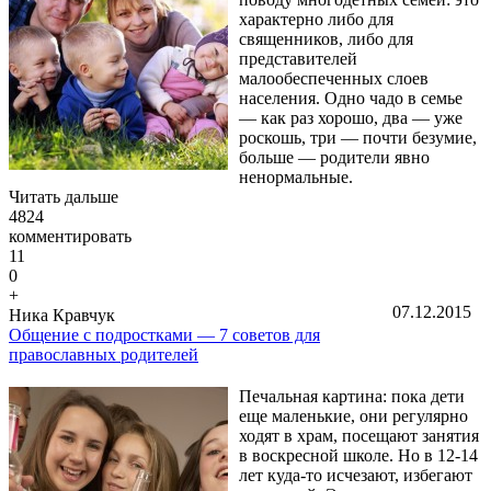
характерно либо для
священников, либо для
представителей
малообеспеченных слоев
населения. Одно чадо в семье
— как раз хорошо, два — уже
роскошь, три — почти безумие,
больше — родители явно
ненормальные.
Читать дальше
4824
комментировать
11
0
+
07.12.2015
Ника Кравчук
Общение с подростками — 7 советов для
православных родителей
Печальная картина: пока дети
еще маленькие, они регулярно
ходят в храм, посещают занятия
в воскресной школе. Но в 12-14
лет куда-то исчезают, избегают