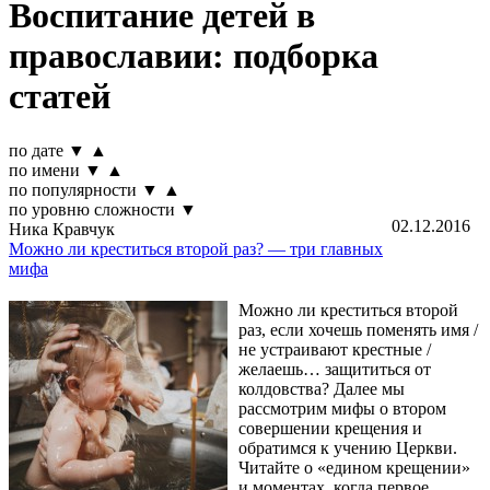
Воспитание детей в
православии: подборка
статей
по дате
▼
▲
по имени
▼
▲
по популярности
▼
▲
по уровню сложности
▼
02.12.2016
Ника Кравчук
Можно ли креститься второй раз? — три главных
мифа
Можно ли креститься второй
раз, если хочешь поменять имя /
не устраивают крестные /
желаешь… защититься от
колдовства? Далее мы
рассмотрим мифы о втором
совершении крещения и
обратимся к учению Церкви.
Читайте о «едином крещении»
и моментах, когда первое