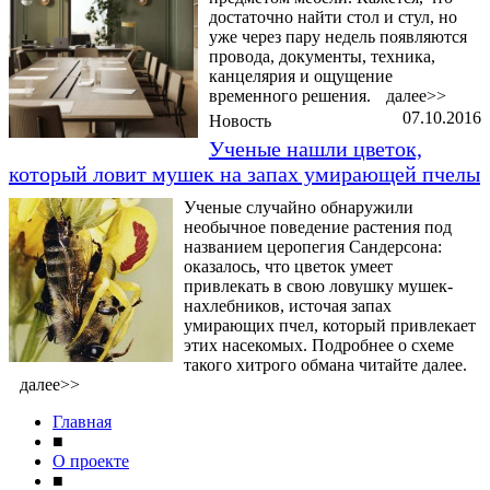
достаточно найти стол и стул, но
уже через пару недель появляются
провода, документы, техника,
канцелярия и ощущение
временного решения.
далее>>
07.10.2016
Новость
Ученые нашли цветок,
который ловит мушек на запах умирающей пчелы
Ученые случайно обнаружили
необычное поведение растения под
названием церопегия Сандерсона:
оказалось, что цветок умеет
привлекать в свою ловушку мушек-
нахлебников, источая запах
умирающих пчел, который привлекает
этих насекомых. Подробнее о схеме
такого хитрого обмана читайте далее.
далее>>
Главная
■
О проекте
■