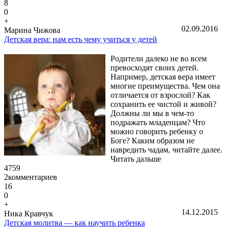
8
0
+
02.09.2016
Марина Чижова
Детская вера: нам есть чему учиться у детей
Родители далеко не во всем
превосходят своих детей.
Например, детская вера имеет
многие преимущества. Чем она
отличается от взрослой? Как
сохранить ее чистой и живой?
Должны ли мы в чем-то
подражать младенцам? Что
можно говорить ребенку о
Боге? Каким образом не
навредить чадам, читайте далее.
Читать дальше
4759
2
комментариев
16
0
+
14.12.2015
Ника Кравчук
Детская молитва — как научить ребенка