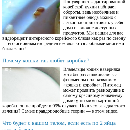
Популярность адаптированной
6734
корейской кухни набирает
обороты, ведь необычные и
пикантные блюда можно с
легкостью приготовить у себя
дома из вполне доступных
продуктов. Мы нашли для вас
видеорецепт интересного корейского блюда как раз по сезону
— его основным ингредиентом являются любимые многими
баклажаны!
Почему кошки так любят коробки?
Владельцы кошек наверняка
8845
хотя бы раз сталкивались с
феноменом под названием
«кошка и коробка». Питомец
может проявить равнодушие к
самому красивому кошачьему
домику, но мимо картонной
коробки он не пройдет в 99% случаев. Но в чем загадка этого
явления? Самые правдоподобные теории — в этом видео.
Что будет с вашим телом, если есть по 2 яйца
каждый день