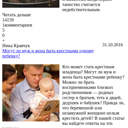
таинство считается
недействительным.
Читать дальше
14159
1
комментариев
5
0
+
31.10.2016
Ника Кравчук
Могут ли муж и жена быть крестными одному
ребенку?
Кто может стать крестным
младенца? Могут ли муж и
жена быть крестными ребенку?
Можно ли брать
восприемниками близких
родственников — родных
сестер и братьев, теть и дядей,
дедушек и бабушек? Правда ли,
что беременной или
незамужней женщине нельзя
крестить детей? В нашей статье
вы найдете ответы на эти