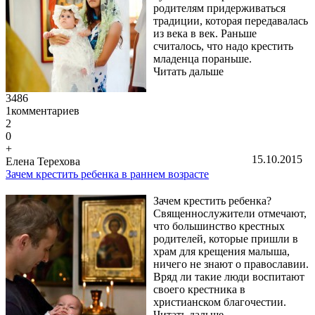
родителям придерживаться
традиции, которая передавалась
из века в век. Раньше
считалось, что надо крестить
младенца пораньше.
Читать дальше
3486
1
комментариев
2
0
+
15.10.2015
Елена Терехова
Зачем крестить ребенка в раннем возрасте
Зачем крестить ребенка?
Священнослужители отмечают,
что большинство крестных
родителей, которые пришли в
храм для крещения малыша,
ничего не знают о православии.
Вряд ли такие люди воспитают
своего крестника в
христианском благочестии.
Читать дальше