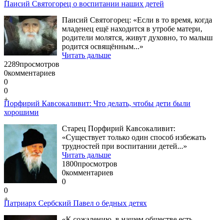
Паисий Святогорец о воспитании наших детей
Паисий Святогорец: «Если в то время, когда
младенец ещё находится в утробе матери,
родители молятся, живут духовно, то малыш
родится освящённым...»
Читать дальше
2289
просмотров
0
комментариев
0
0
+
Порфирий Кавсокаливит: Что делать, чтобы дети были
хорошими
Старец Порфирий Кавсокаливит:
«Существует только один способ избежать
трудностей при воспитании детей...»
Читать дальше
1800
просмотров
0
комментариев
0
0
+
Патриарх Сербский Павел о бедных детях
«К сожалению, в нашем обществе есть