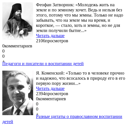
Феофан Затворник: «Молодежь жить на
земле и по земному хочет. Ведь и нельзя без
этого, потому что мы земны. Только не надо
забывать, что на земле мы на время, и
короткое, — стало, хоть и земны, но не для
земли получили бытие...»
Читать дальше
2106
просмотров
0
комментариев
0
0
+
Педагоги и писатели о воспитании детей
Я. Коменский: «Только то в человеке прочно
и надежно, что всосалось в природу его в его
первую пору жизни...»
Читать дальше
2394
просмотров
0
комментариев
0
0
+
Разные цитаты о православном воспитании
детей