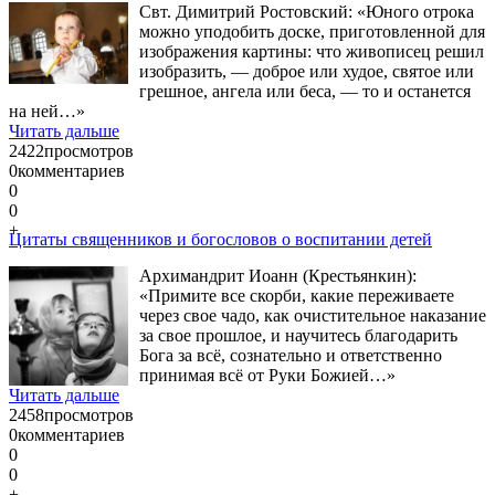
Свт. Димитрий Ростовский: «Юного отрока
можно уподобить доске, приготовленной для
изображения картины: что живописец решил
изобразить, — доброе или худое, святое или
грешное, ангела или беса, — то и останется
на ней…»
Читать дальше
2422
просмотров
0
комментариев
0
0
+
Цитаты священников и богословов о воспитании детей
Архимандрит Иоанн (Крестьянкин):
«Примите все скорби, какие переживаете
через свое чадо, как очистительное наказание
за свое прошлое, и научитесь благодарить
Бога за всё, сознательно и ответственно
принимая всё от Руки Божией…»
Читать дальше
2458
просмотров
0
комментариев
0
0
+