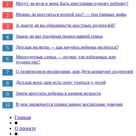
Могут ли муж и жена быть крестными одному ребенку?
1
Можно ли креститься второй раз? — три главных мифа
2
А знаете ли вы обязанности крестных родителей?
3
Знаем ли мы традиции православной семьи
4
Детская молитва — как научить ребенка молиться?
5
Многодетные семьи — подвиг для избранных или
6
чудачество?
О религиозном воспитании, или Дети копируют родителей
7
Детская вера: нам есть чему учиться у детей
8
Зачем крестить ребенка в раннем возрасте
9
В чем заключается православное воспитание девочки
10
Главная
■
О проекте
■