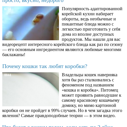
Популярность адаптированной
6734
корейской кухни набирает
обороты, ведь необычные и
пикантные блюда можно с
легкостью приготовить у себя
дома из вполне доступных
продуктов. Мы нашли для вас
видеорецепт интересного корейского блюда как раз по сезону
— его основным ингредиентом являются любимые многими
баклажаны!
Почему кошки так любят коробки?
Владельцы кошек наверняка
8844
хотя бы раз сталкивались с
феноменом под названием
«кошка и коробка». Питомец
может проявить равнодушие к
самому красивому кошачьему
домику, но мимо картонной
коробки он не пройдет в 99% случаев. Но в чем загадка этого
явления? Самые правдоподобные теории — в этом видео.
Что будет с вашим телом, если есть по 2 яйца