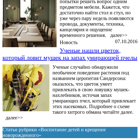
попытки решить вопрос одним
предметом мебели. Кажется, что
достаточно найти стол и стул, но
уже через пару недель появляются
провода, документы, техника,
канцелярия и ощущение
временного решения.
далее>>
07.10.2016
Новость
Ученые нашли цветок,
который ловит мушек на запах умирающей пчелы
Ученые случайно обнаружили
необычное поведение растения под
названием церопегия Сандерсона:
оказалось, что цветок умеет
привлекать в свою ловушку мушек-
нахлебников, источая запах
умирающих пчел, который привлекает
этих насекомых. Подробнее о схеме
такого хитрого обмана читайте далее.
далее>>
Статьи рубрики «Воспитание детей и крещение
новорожденного»