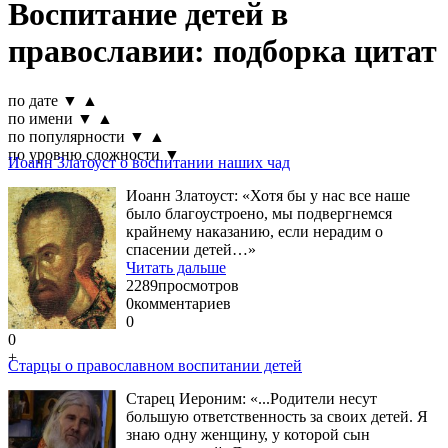
Воспитание детей в
православии: подборка цитат
по дате
▼
▲
по имени
▼
▲
по популярности
▼
▲
по уровню сложности
▼
Иоанн Златоуст о воспитании наших чад
Иоанн Златоуст: «Хотя бы у нас все наше
было благоустроено, мы подвергнемся
крайнему наказанию, если нерадим о
спасении детей…»
Читать дальше
2289
просмотров
0
комментариев
0
0
+
Старцы о православном воспитании детей
Старец Иероним: «...Родители несут
большую ответственность за своих детей. Я
знаю одну женщину, у которой сын