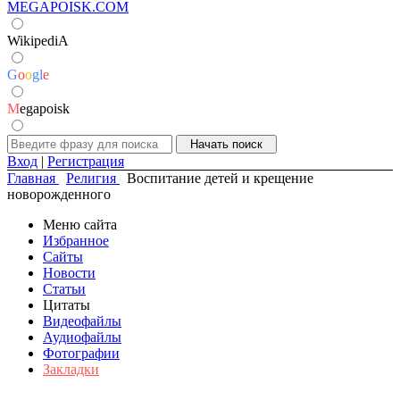
MEGAPOISK.COM
WikipediA
G
o
o
g
l
e
M
egapoisk
Вход
|
Регистрация
Главная
Религия
Воспитание детей и крещение
новорожденного
Меню сайта
Избранное
Сайты
Новости
Статьи
Цитаты
Видеофайлы
Аудиофайлы
Фотографии
Закладки