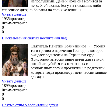
непослушный. День и ночь она молится за
него. Я ей сказал: Богу ты покажешь либо
спасенное дитя, либо раны на своих коленях...»
Читать дальше
1935
просмотров
0
комментариев
0
0
+
Высказывания святых воспитании чад
Святитель Игнатий Брянчанинов: «...Убойся
того грозного изречения Господня, которое
ожидает родителей на Страшном суде
Христовом за воспитание детей для вечной
погибели; убойся тех отчаянных и
безполезных слез и проклятии на родителей,
которые тогда произнесут дети, воспитанные
для ада».
Читать дальше
1899
просмотров
0
комментариев
0
0
+
Святые отцы о воспитании детей