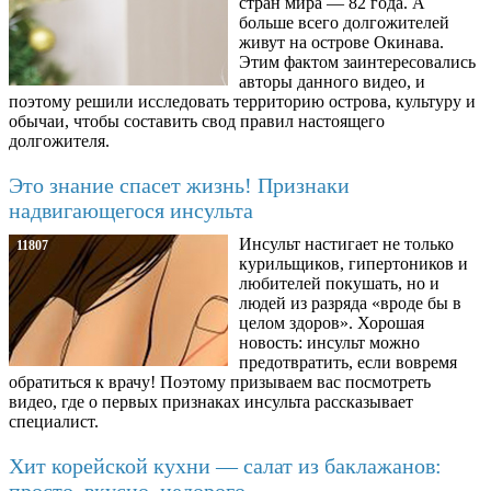
стран мира — 82 года. А
больше всего долгожителей
живут на острове Окинава.
Этим фактом заинтересовались
авторы данного видео, и
поэтому решили исследовать территорию острова, культуру и
обычаи, чтобы составить свод правил настоящего
долгожителя.
Это знание спасет жизнь! Признаки
надвигающегося инсульта
Инсульт настигает не только
11807
курильщиков, гипертоников и
любителей покушать, но и
людей из разряда «вроде бы в
целом здоров». Хорошая
новость: инсульт можно
предотвратить, если вовремя
обратиться к врачу! Поэтому призываем вас посмотреть
видео, где о первых признаках инсульта рассказывает
специалист.
Хит корейской кухни — салат из баклажанов:
просто, вкусно, недорого