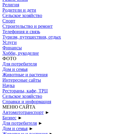
Религия
Родители и дети
Сельское хозяйство
Спорт
Строительство и ремонт
Телефония и связь
Туризм, путешествия, отдых
Услуги
Финансы
Хобби, рукоделие
ФОТО
Для потребителя
Дом и семья
Животные и растения
Интересные сайты
Наука
Рестораны, кафе, ТРЦ
Сельское хозяйство
Справки и информация
МЕНЮ САЙТА
Автомототранспорт
►
Бизнес
►
Для потребителя
►
Дом и семья
►
Животные и растения
►