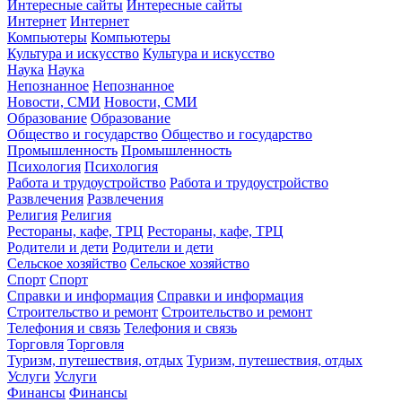
Интересные сайты
Интересные сайты
Интернет
Интернет
Компьютеры
Компьютеры
Культура и искусство
Культура и искусство
Наука
Наука
Непознанное
Непознанное
Новости, СМИ
Новости, СМИ
Образование
Образование
Общество и государство
Общество и государство
Промышленность
Промышленность
Психология
Психология
Работа и трудоустройство
Работа и трудоустройство
Развлечения
Развлечения
Религия
Религия
Рестораны, кафе, ТРЦ
Рестораны, кафе, ТРЦ
Родители и дети
Родители и дети
Сельское хозяйство
Сельское хозяйство
Спорт
Спорт
Справки и информация
Справки и информация
Строительство и ремонт
Строительство и ремонт
Телефония и связь
Телефония и связь
Торговля
Торговля
Туризм, путешествия, отдых
Туризм, путешествия, отдых
Услуги
Услуги
Финансы
Финансы