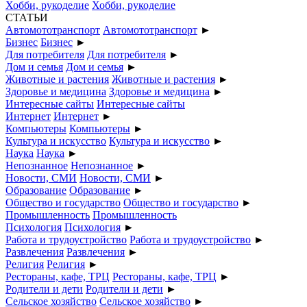
Хобби, рукоделие
Хобби, рукоделие
СТАТЬИ
Автомототранспорт
Автомототранспорт
►
Бизнес
Бизнес
►
Для потребителя
Для потребителя
►
Дом и семья
Дом и семья
►
Животные и растения
Животные и растения
►
Здоровье и медицина
Здоровье и медицина
►
Интересные сайты
Интересные сайты
Интернет
Интернет
►
Компьютеры
Компьютеры
►
Культура и искусство
Культура и искусство
►
Наука
Наука
►
Непознанное
Непознанное
►
Новости, СМИ
Новости, СМИ
►
Образование
Образование
►
Общество и государство
Общество и государство
►
Промышленность
Промышленность
Психология
Психология
►
Работа и трудоустройство
Работа и трудоустройство
►
Развлечения
Развлечения
►
Религия
Религия
►
Рестораны, кафе, ТРЦ
Рестораны, кафе, ТРЦ
►
Родители и дети
Родители и дети
►
Сельское хозяйство
Сельское хозяйство
►