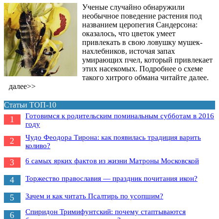
Ученые случайно обнаружили
необычное поведение растения под
названием церопегия Сандерсона:
оказалось, что цветок умеет
привлекать в свою ловушку мушек-
нахлебников, источая запах
умирающих пчел, который привлекает
этих насекомых. Подробнее о схеме
такого хитрого обмана читайте далее.
далее>>
Статьи ТОП-10
Готовимся к родительским поминальным субботам в 2016
1
году
Чудо Феодора Тирона: как появилась традиция варить
2
коливо?
6 самых ярких фактов из жизни Матроны Московской
3
Торжество православия — праздник почитания икон?
4
Зачем и как читать Псалтирь по усопшим?
5
Спиридон Тримифунтский: почему стаптываются
6