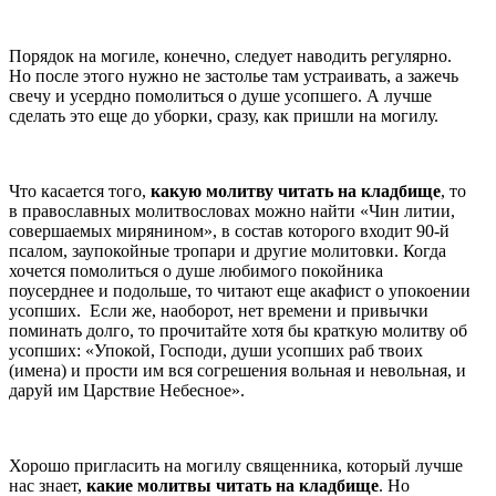
Порядок на могиле, конечно, следует наводить регулярно.
Но после этого нужно не застолье там устраивать, а зажечь
свечу и усердно помолиться о душе усопшего. А лучше
сделать это еще до уборки, сразу, как пришли на могилу.
Что касается того,
какую молитву читать на кладбище
, то
в православных молитвословах можно найти
«Чин литии,
совершаемых мирянином»
, в состав которого входит 90-й
псалом, заупокойные тропари и другие молитовки. Когда
хочется помолиться о душе любимого покойника
поусерднее и подольше, то читают еще акафист о упокоении
усопших. Если же, наоборот, нет времени и привычки
поминать долго, то прочитайте хотя бы краткую молитву об
усопших:
«Упокой, Господи, души усопших раб твоих
(имена) и прости им вся согрешения вольная и невольная, и
даруй им Царствие Небесное»
.
Хорошо пригласить на могилу священника, который лучше
нас знает,
какие молитвы читать на кладбище
. Но