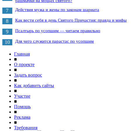
башмачки на мощах святого?
Действия мужа и жены по законам шариата
7
Как вести себя в день Святого Причастия: правда и мифы
8
Псалтырь по усопшим — читаем правильно
9
Для чего служится парастас по усопшим
10
Главная
■
О проекте
■
Задать вопрос
■
Как добавить сайты
■
Участие
■
Помощь
■
Реклама
■
Требования