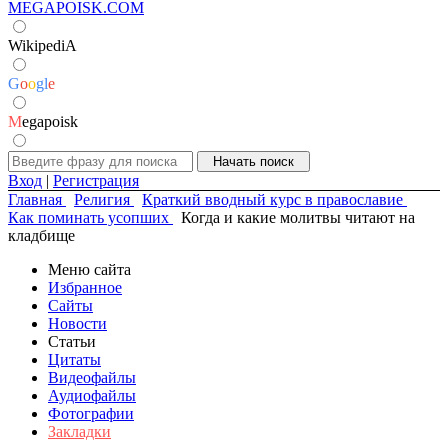
MEGAPOISK.COM
WikipediA
G
o
o
g
l
e
M
egapoisk
Вход
|
Регистрация
Главная
Религия
Краткий вводный курс в православие
Как поминать усопших
Когда и какие молитвы читают на
кладбище
Меню сайта
Избранное
Сайты
Новости
Статьи
Цитаты
Видеофайлы
Аудиофайлы
Фотографии
Закладки