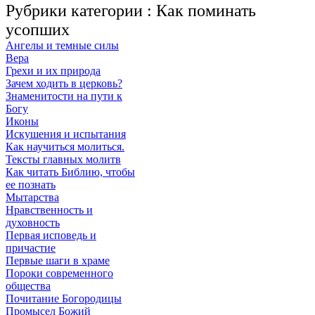
Рубрики категории :
Как поминать
усопших
Ангелы и темные силы
Вера
Грехи и их природа
Зачем ходить в церковь?
Знаменитости на пути к
Богу
Иконы
Искушения и испытания
Как научиться молиться.
Тексты главных молитв
Как читать Библию, чтобы
ее познать
Мытарства
Нравственность и
духовность
Первая исповедь и
причастие
Первые шаги в храме
Пороки современного
общества
Почитание Богородицы
Промысел Божий