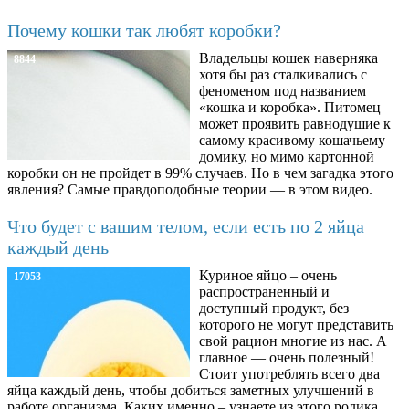
Почему кошки так любят коробки?
Владельцы кошек наверняка
8844
хотя бы раз сталкивались с
феноменом под названием
«кошка и коробка». Питомец
может проявить равнодушие к
самому красивому кошачьему
домику, но мимо картонной
коробки он не пройдет в 99% случаев. Но в чем загадка этого
явления? Самые правдоподобные теории — в этом видео.
Что будет с вашим телом, если есть по 2 яйца
каждый день
Куриное яйцо – очень
17053
распространенный и
доступный продукт, без
которого не могут представить
свой рацион многие из нас. А
главное — очень полезный!
Стоит употреблять всего два
яйца каждый день, чтобы добиться заметных улучшений в
работе организма. Каких именно – узнаете из этого ролика.