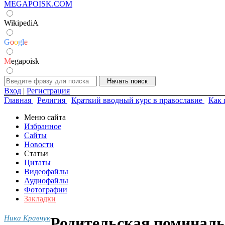
MEGAPOISK.COM
WikipediA
G
o
o
g
l
e
M
egapoisk
Вход
|
Регистрация
Главная
Религия
Краткий вводный курс в православие
Как 
Меню сайта
Избранное
Сайты
Новости
Статьи
Цитаты
Видеофайлы
Аудиофайлы
Фотографии
Закладки
Ника Кравчук
Родительская поминаль