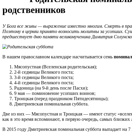
родственников
У Бога все живы — выражение известно многим. Смерть в право
Поэтому в церкви принято возносить молитвы за усопших. Су
предшествует дню памяти великомученика Димитрия Солунского
В нашем православном календаре насчитывается семь
поминал
Мясопустная (Вселенская родительская);
2-й седмицы Великого поста;
3-й седмицы Великого поста;
4-й седмицы Великого поста;
Радоница (на 9-й день после Пасхи);
9 мая — поминовение усопших воинов;
Троицкая (перед праздником Пятидесятницы);
Дмитриевская поминальная суббота.
Две из них — Мясопустная и Троицкая — имеют статус «вселен
как в это время вспоминают, в первую очередь, самых близких
В 2015 году Дмитриевская поминальная суббота выпадает на 7 