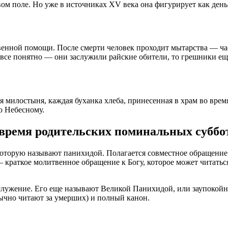
м поле. Но уже в источниках XV века она фигурирует как день, к
енной помощи. После смерти человек проходит мытарства — част
 все понятно — они заслужили райские обители, то грешники ещ
я милостыня, каждая буханка хлеба, принесенная в храм во вре
ю Небесному.
 время родительских поминальных суббо
которую называют панихидой. Полагается совместное обращение 
— краткое молитвенное обращение к Богу, которое может читат
служение. Его еще называют Великой Панихидой, или заупокойно
бычно читают за умерших) и полный канон.