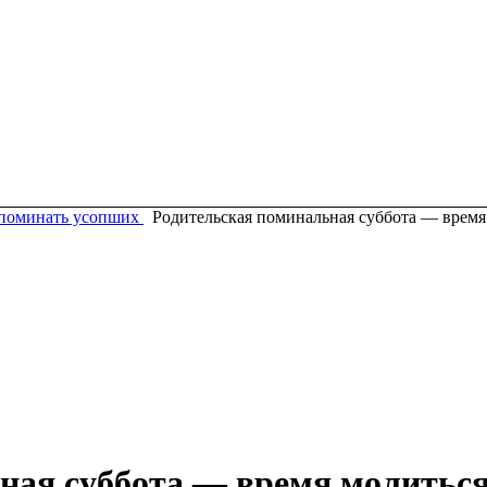
поминать усопших
Родительская поминальная суббота — время
ная суббота — время молиться