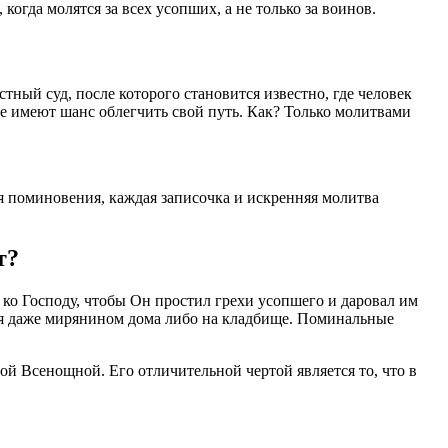
огда молятся за всех усопших, а не только за воинов.
ный суд, после которого становится известно, где человек
е имеют шанс облегчить свой путь. Как? Только молитвами
мя поминовения, каждая записочка и искренняя молитва
т?
ко Господу, чтобы Он простил грехи усопшего и даровал им
ься даже мирянином дома либо на кладбище. Поминальные
й Всенощной. Его отличительной чертой является то, что в