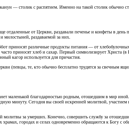
канун — столик с распятием. Именно на такой столик обычно ст
ще отдаленные от Церкви, раздавали печенье и конфеты в день 
и милостыней, раздаваемой за них.
уббот приносят различные продукты питания — от хлебобулочных
часто приносят хлеб и сахар. Первый символизирует Христа (в Е
ный кагор используется для причастия.
кви (певцы, те, кто обычно бесплатно трудятся за свечным ящ
нет маленькой благодарностью родным, отошедшим в мир иной. 
удную минуту. Сегодня вы своей искренней молитвой, участием
й молитвы за умерших. Конечно, совершить службу за отошедших
ных храмах, городах и селах одновременно обращаются к Богу с