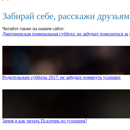
Забирай себе, расскажи друзья
Читайте также на нашем сайте:
Дмитриевская поминальная суббота: не забудьте помолиться за
Родительские субботы 2017: не забудьте помянуть усопших
Зачем и как читать Псалтирь по усопшим?