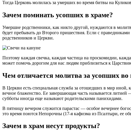
Тогда Церковь молилась за умерших во время битвы на Куликово
Зачем поминать усопших в храме?
Умершие родственники, как никто другой, нуждаются в молитв
будет пребывать до Второго пришествия. Если с праведниками
родственников и Церкви.
Поэтому каждая свечка, каждая частица на проскомидии, кажда
может помочь дорогим для нас людям приблизиться к Царстви
Чем отличается молитва за усопших во
В Церкви есть специальная служба за отошедших в мир иной, 
вечное блаженство. Ее завершающая часть называется литией 
субботы иногда еще называют родительскими панихидами.
В пятницу вечером служится парастас — особое вечернее бого
это время поются Непорочны (17-я кафизма из Псалтыри, ее о
Зачем в храм несут продукты?