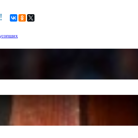
м!
 усопших