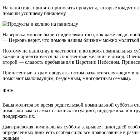
На панихиды принято приносить продукты, которые кладут на 
помощи усопшему ближнему.
Наверняка многие были свидетелями того, как даже люди, вооб
— Церковь верит, что помочь нашим близким можно молитвой 
Поэтому на панихиду в частности, и во время поминальных с
каждый ориентируется на собственные желания и доход. Очень 
второй — сладость пребывания в Царствии Небесном. Принесен
Принесенные в храм продукты потом раздаются служащим в цер
помогают малоимущим, бездомным, многодетным семьям).
***
Ваша молитва во время родительской поминальной субботы ста
помогали вам в самых сложных ситуациях, поддерживали в тр
поддержать их.
Дмитриевская поминальная суббота закрывает цикл дней особо
определенных днях есть особая сила: все православные в раз
родным.