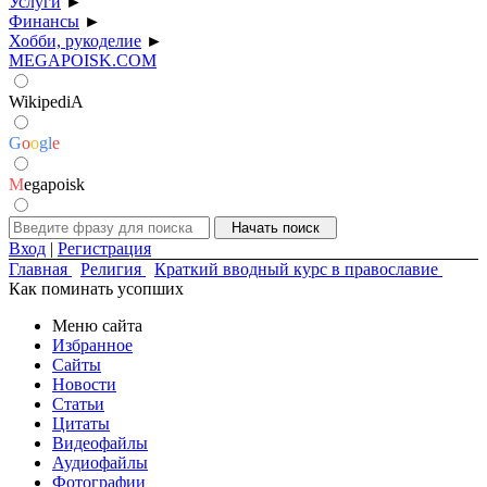
Услуги
►
Финансы
►
Хобби, рукоделие
►
MEGAPOISK.COM
WikipediA
G
o
o
g
l
e
M
egapoisk
Вход
|
Регистрация
Главная
Религия
Краткий вводный курс в православие
Как поминать усопших
Меню сайта
Избранное
Сайты
Новости
Статьи
Цитаты
Видеофайлы
Аудиофайлы
Фотографии