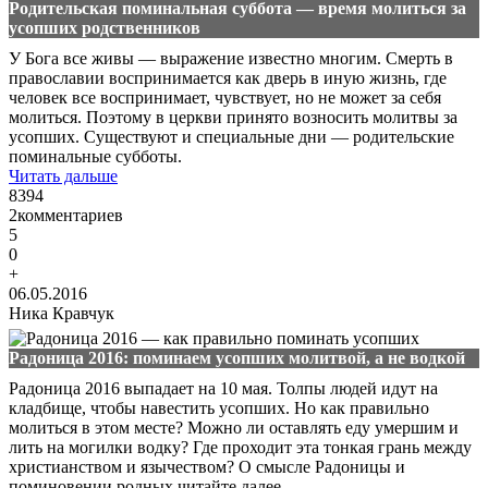
Родительская поминальная суббота — время молиться за
усопших родственников
У Бога все живы — выражение известно многим. Смерть в
православии воспринимается как дверь в иную жизнь, где
человек все воспринимает, чувствует, но не может за себя
молиться. Поэтому в церкви принято возносить молитвы за
усопших. Существуют и специальные дни — родительские
поминальные субботы.
Читать дальше
8394
2
комментариев
5
0
+
06.05.2016
Ника Кравчук
Радоница 2016: поминаем усопших молитвой, а не водкой
Радоница 2016 выпадает на 10 мая. Толпы людей идут на
кладбище, чтобы навестить усопших. Но как правильно
молиться в этом месте? Можно ли оставлять еду умершим и
лить на могилки водку? Где проходит эта тонкая грань между
христианством и язычеством? О смысле Радоницы и
поминовении родных читайте далее.