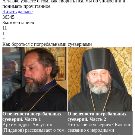
А также узнаете о том, как творить псалмы об упокоении и
понимать прочитанное.
Читать дальше
36345
3
комментариев
11
1
+
Как бороться с погребальными суевериями
О нелепости погребальных
О нелепости погребальных
суеверий. Часть 1
суеверий. Часть 2
Архимандрит Августин
Что такое «суеверие»? Как оно
(Пиданов) рассказывает о том,
связанно с народными