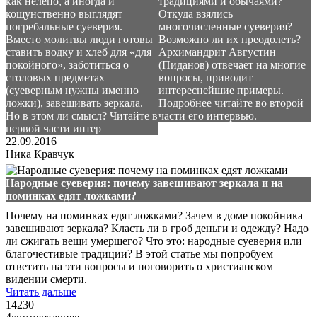
как нелепо, а иногда и
традициями и обычаями?
кощунственно выглядят
Откуда взялись
погребальные суеверия.
многочисленные суеверия?
Вместо молитвы люди готовы
Возможно ли их преодолеть?
ставить водку и хлеб для «для
Архимандрит Августин
покойного», заботиться о
(Пиданов) отвечает на многие
столовых предметах
вопросы, приводит
(суеверным нужны именно
интереснейшие примеры.
ложки), завешивать зеркала.
Подробнее читайте во второй
Но в этом ли смысл? Читайте в
части его интервью.
первой части интер
22.09.2016
Ника Кравчук
Народные суеверия: почему завешивают зеркала и на
поминках едят ложками?
Почему на поминках едят ложками? Зачем в доме покойника
завешивают зеркала? Класть ли в гроб деньги и одежду? Надо
ли сжигать вещи умершего? Что это: народные суеверия или
благочестивые традиции? В этой статье мы попробуем
ответить на эти вопросы и поговорить о христианском
видении смерти.
Читать дальше
14230