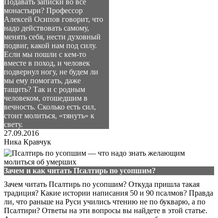
Подавать записки во все
монастыри? Профессор
Алексей Осипов говорит, что
надо действовать самому,
менять себя, нести духовный
подвиг, какой нам под силу.
Если мы пошли с кем-то
вместе в поход, и человек
подвернул ногу, не будем ли
мы ему помогать, даже
тащить? Так и с родным
человеком, отошедшим в
вечность. Сколько есть сил,
стоит молиться, «тянуть» к
свету.
27.09.2016
Ника Кравчук
Зачем и как читать Псалтирь по усопшим?
Зачем читать Псалтирь по усопшим? Откуда пришла такая
традиция? Какие истории написания 50 и 90 псалмов? Правда
ли, что раньше на Руси учились чтению не по букварю, а по
Псалтири? Ответы на эти вопросы вы найдете в этой статье.