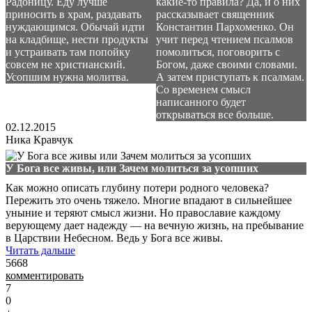
Радоницу. Еду лучше
какие-то правила? Да, и о них
приносить в храм, раздавать
рассказывает священник
нуждающимся. Обычай идти
Константин Пархоменко. Он
на кладбище, нести продукты
учит перед чтением псалмов
и устраивать там попойку
помолиться, поговорить с
совсем не христианский.
Богом, даже своими словами.
Усопшим нужна молитва.
А затем приступать к псалмам.
Со временем смысл
написанного будет
открываться все больше.
02.12.2015
Ника Кравчук
У Бога все живы, или Зачем молиться за усопших
Как можно описать глубину потери родного человека?
Пережить это очень тяжело. Многие впадают в сильнейшее
уныние и теряют смысл жизни. Но православие каждому
верующему дает надежду — на вечную жизнь, на пребывание
в Царствии Небесном. Ведь у Бога все живы.
Читать дальше
5668
комментировать
7
0