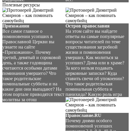
Полезные ресурсы
Прихожанин
Остров православия
Все самое главное о
На этом сайте вы найдете
поминовении усопших в
ответы на самые популярные
Православной Церкви вы
вопросы читателей по теме
узнаете на сайте
существования загробной
«Прихожанин». Почему
жизни и поминовения
третий, девятый и сороковой
умерших. Как молиться за
день, а также годовщина
усопших? Дома или в храме?
считаются особыми датами
За кого нельзя подавать
поминания умершего? Что
церковные записки? Куда
такое родительские
ставить свечи об упокоении?
поминальные субботы и на
Что такое родительская
какие дни они выпадают? На
поминальная суббота и
этом портале приводятся текст
панихида? Какую роль игра
молитвы за отош
Православие.RU
Почему днями особого
поминовений усопших