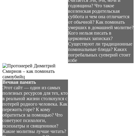
считается 3-й, 9-й, 40-й и
годовщина? Что такое
вселенская родительская
суббота и чем она отличается
от обычной? Как поминать
умерших в домашней молитве?
Кого нельзя писать в
церковных записках?
Существуют ли традиционные
поминальные блюда? Каких
погребальных суеверий стоит
избе
Вечная память
Этот сайт — один из самых
полезных ресурсов для тех, кто
в реальной жизни столкнулся с
потерей родного человека. Как
пережить горе? К кому
обратиться за помощью? Что
советуют психологи,
психиатры и священники?
Какие молитвы лучше читать?