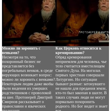
Можно ли хоронить с
Как Церковь относится к
венками?
кремированию?
Несмотря на то, что
Обряд кремирования
похоронный бизнес не
неприемлем для человека, чье
представляется без
тело считается вместилищем
погребальных венков, в среде
Святого Духа. На могилах
верующих возникает вопрос:
первых христиан совершали
можно ли хоронить с венками?
Литургию. Но ситуации
Некоторым людям даже якобы
бывают разные: затонувшего
были видения их умерших
не нашли для предания земле,
родственников с проволокой
кто-то был закопан в шахте. В
на шее. Протоиерей Дмитрий
таких случаях люди не могут
Смирнов рассказывает о
нормально похоронить
православии и языческих
родного. Но Бог видит и знает
традициях.
все.