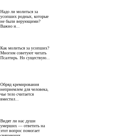
Надо ли молиться за
усопших родных, которые
не были верующими?
Важно н...
Как молиться за усопших?
Многим советуют читать
Псалтирь. Но существую...
Обряд кремирования
неприемлем для человека,
чье тело считается
вместил...
Видят ли нас души
умерших — ответить на
этот вопрос помогает
священник...