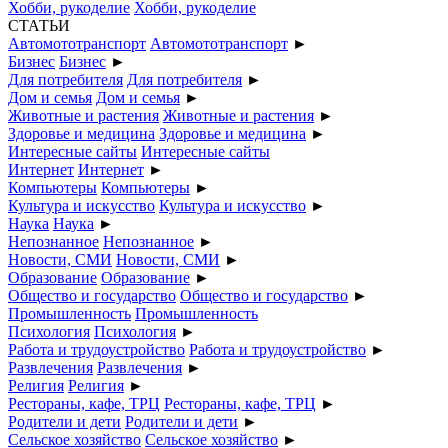
Хобби, рукоделие
Хобби, рукоделие
СТАТЬИ
Автомототранспорт
Автомототранспорт
►
Бизнес
Бизнес
►
Для потребителя
Для потребителя
►
Дом и семья
Дом и семья
►
Животные и растения
Животные и растения
►
Здоровье и медицина
Здоровье и медицина
►
Интересные сайты
Интересные сайты
Интернет
Интернет
►
Компьютеры
Компьютеры
►
Культура и искусство
Культура и искусство
►
Наука
Наука
►
Непознанное
Непознанное
►
Новости, СМИ
Новости, СМИ
►
Образование
Образование
►
Общество и государство
Общество и государство
►
Промышленность
Промышленность
Психология
Психология
►
Работа и трудоустройство
Работа и трудоустройство
►
Развлечения
Развлечения
►
Религия
Религия
►
Рестораны, кафе, ТРЦ
Рестораны, кафе, ТРЦ
►
Родители и дети
Родители и дети
►
Сельское хозяйство
Сельское хозяйство
►