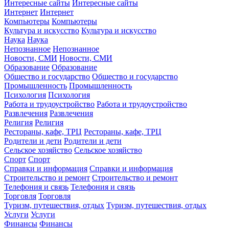
Интересные сайты
Интересные сайты
Интернет
Интернет
Компьютеры
Компьютеры
Культура и искусство
Культура и искусство
Наука
Наука
Непознанное
Непознанное
Новости, СМИ
Новости, СМИ
Образование
Образование
Общество и государство
Общество и государство
Промышленность
Промышленность
Психология
Психология
Работа и трудоустройство
Работа и трудоустройство
Развлечения
Развлечения
Религия
Религия
Рестораны, кафе, ТРЦ
Рестораны, кафе, ТРЦ
Родители и дети
Родители и дети
Сельское хозяйство
Сельское хозяйство
Спорт
Спорт
Справки и информация
Справки и информация
Строительство и ремонт
Строительство и ремонт
Телефония и связь
Телефония и связь
Торговля
Торговля
Туризм, путешествия, отдых
Туризм, путешествия, отдых
Услуги
Услуги
Финансы
Финансы