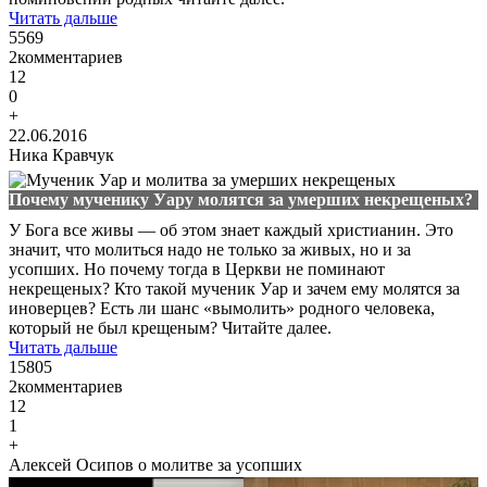
Читать дальше
5569
2
комментариев
12
0
+
22.06.2016
Ника Кравчук
Почему мученику Уару молятся за умерших некрещеных?
У Бога все живы — об этом знает каждый христианин. Это
значит, что молиться надо не только за живых, но и за
усопших. Но почему тогда в Церкви не поминают
некрещеных? Кто такой мученик Уар и зачем ему молятся за
иноверцев? Есть ли шанс «вымолить» родного человека,
который не был крещеным? Читайте далее.
Читать дальше
15805
2
комментариев
12
1
+
Алексей Осипов о молитве за усопших