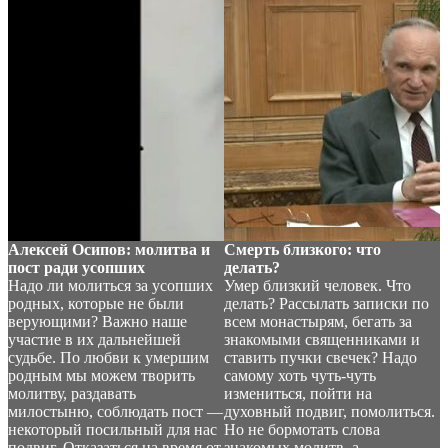
Алексей Осипов: молитва и
Смерть близкого: что
пост ради усопших
делать?
Надо ли молиться за усопших
Умер близкий человек. Что
родных, которые не были
делать? Рассылать записки по
верующими? Важно наше
всем монастырям, бегать за
участие в их дальнейшей
знакомыми священниками и
судьбе. По любви к умершим
ставить пучки свечек? Надо
родным мы можем творить
самому хоть чуть-чуть
молитву, раздавать
измениться, пойти на
милостыню, соблюдать пост —
духовный подвиг, помолиться.
некоторый посильный для нас
Но не бормотать слова
подвиг. Отказаться на время от
знакомых молитв, а