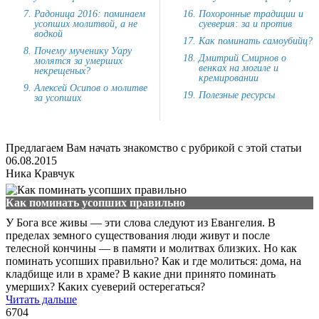
Радоница 2016: поминаем
Похоронные традиции и
усопших молитвой, а не
суеверия: за и против
водкой
Как поминать самоубийц?
Почему мученику Уару
Дмитрий Смирнов о
молятся за умерших
венках на могиле и
некрещеных?
кремировании
Алексей Осипов о молитве
Полезные ресурсы
за усопших
Предлагаем Вам начать знакомство с рубрикой с этой статьи
06.08.2015
Ника Кравчук
Как поминать усопших правильно
У Бога все живы — эти слова следуют из Евангелия. В
пределах земного существования люди живут и после
телесной кончины — в памяти и молитвах близких. Но как
поминать усопших правильно? Как и где молиться: дома, на
кладбище или в храме? В какие дни принято поминать
умерших? Каких суеверий остерегаться?
Читать дальше
6704