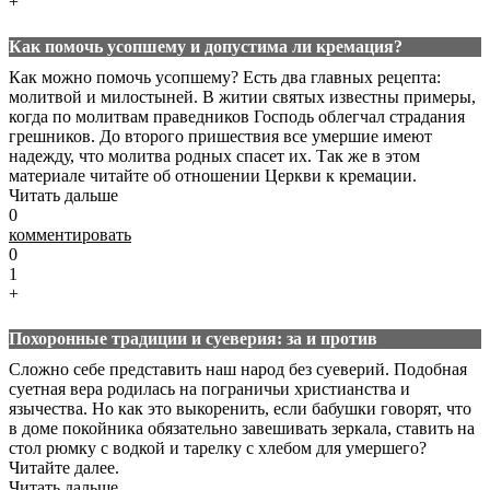
+
Как помочь усопшему и допустима ли кремация?
Как можно помочь усопшему? Есть два главных рецепта:
молитвой и милостыней. В житии святых известны примеры,
когда по молитвам праведников Господь облегчал страдания
грешников. До второго пришествия все умершие имеют
надежду, что молитва родных спасет их. Так же в этом
материале читайте об отношении Церкви к кремации.
Читать дальше
0
комментировать
0
1
+
Похоронные традиции и суеверия: за и против
Сложно себе представить наш народ без суеверий. Подобная
суетная вера родилась на пограничьи христианства и
язычества. Но как это выкоренить, если бабушки говорят, что
в доме покойника обязательно завешивать зеркала, ставить на
стол рюмку с водкой и тарелку с хлебом для умершего?
Читайте далее.
Читать дальше