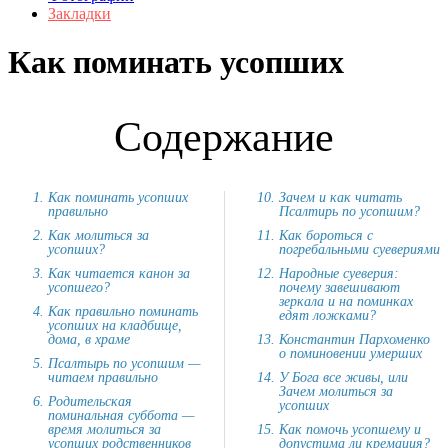
Закладки
Как поминать усопших
Содержание
Как поминать усопших
Зачем и как читать
правильно
Псалтирь по усопшим?
Как молиться за
Как бороться с
усопших?
погребальными суевериями
Как читается канон за
Народные суеверия:
усопшего?
почему завешивают
зеркала и на поминках
Как правильно поминать
едят ложками?
усопших на кладбище,
дома, в храме
Константин Пархоменко
о поминовении умерших
Псалтырь по усопшим —
читаем правильно
У Бога все живы, или
Зачем молиться за
Родительская
усопших
поминальная суббота —
время молиться за
Как помочь усопшему и
усопших родственников
допустима ли кремация?