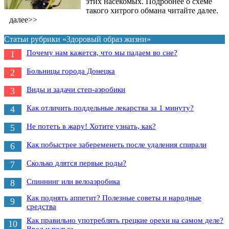
этих насекомых. Подробнее о схеме
такого хитрого обмана читайте далее.
далее>>
Статьи рубрики «Здоровый образ жизни»
Почему нам кажется, что мы падаем во сне?
1
Больницы города Донецка
2
Виды и задачи степ-аэробики
3
Как отличить поддельные лекарства за 1 минуту?
4
Не потеть в жару! Хотите узнать, как?
5
Как побыстрее забеременеть после удаления спирали
6
Сколько длятся первые роды?
7
Спиннинг или велоаэробика
8
Как поднять аппетит? Полезные советы и народные
9
средства
Как правильно употреблять грецкие орехи на самом деле?
10
Вред и польза