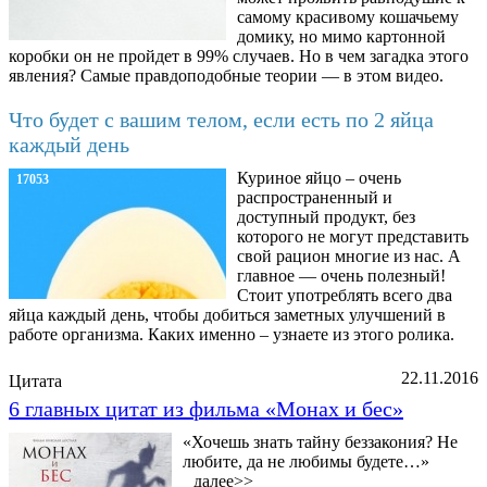
самому красивому кошачьему
домику, но мимо картонной
коробки он не пройдет в 99% случаев. Но в чем загадка этого
явления? Самые правдоподобные теории — в этом видео.
Что будет с вашим телом, если есть по 2 яйца
каждый день
Куриное яйцо – очень
17053
распространенный и
доступный продукт, без
которого не могут представить
свой рацион многие из нас. А
главное — очень полезный!
Стоит употреблять всего два
яйца каждый день, чтобы добиться заметных улучшений в
работе организма. Каких именно – узнаете из этого ролика.
22.11.2016
Цитата
6 главных цитат из фильма «Монах и бес»
«Хочешь знать тайну беззакония? Не
любите, да не любимы будете…»
далее>>