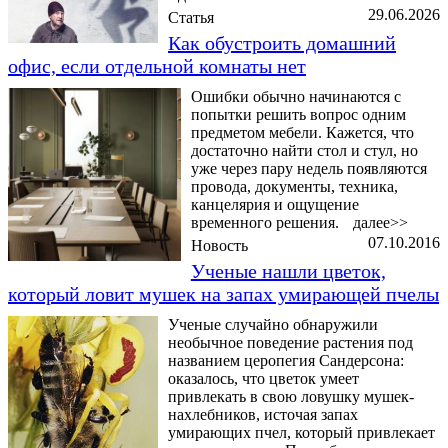
29.06.2026
Статья
Как обустроить домашний
офис, если отдельной комнаты нет
Ошибки обычно начинаются с
попытки решить вопрос одним
предметом мебели. Кажется, что
достаточно найти стол и стул, но
уже через пару недель появляются
провода, документы, техника,
канцелярия и ощущение
временного решения.
далее>>
07.10.2016
Новость
Ученые нашли цветок,
который ловит мушек на запах умирающей пчелы
Ученые случайно обнаружили
необычное поведение растения под
названием церопегия Сандерсона:
оказалось, что цветок умеет
привлекать в свою ловушку мушек-
нахлебников, источая запах
умирающих пчел, который привлекает