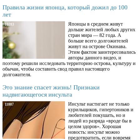
Правила жизни японца, который дожил до 100
лет
Японцы в среднем живут
10283
дольше жителей любых других
стран мира — 82 года. А
больше всего долгожителей
живут на острове Окинава.
Этим фактом заинтересовались
авторы данного видео, и
поэтому решили исследовать территорию острова, культуру и
обычаи, чтобы составить свод правил настоящего
долгожителя.
Это знание спасет жизнь! Признаки
надвигающегося инсульта
Инсульт настигает не только
11807
курильщиков, гипертоников и
любителей покушать, но и
людей из разряда «вроде бы в
целом здоров». Хорошая
новость: инсульт можно
предотвратить, если вовремя