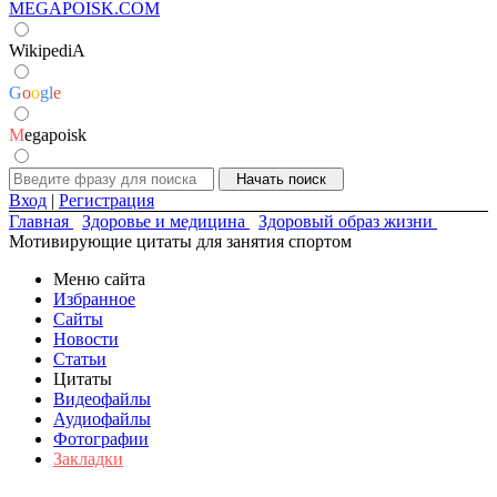
MEGAPOISK.COM
WikipediA
G
o
o
g
l
e
M
egapoisk
Вход
|
Регистрация
Главная
Здоровье и медицина
Здоровый образ жизни
Мотивирующие цитаты для занятия спортом
Меню сайта
Избранное
Сайты
Новости
Статьи
Цитаты
Видеофайлы
Аудиофайлы
Фотографии
Закладки