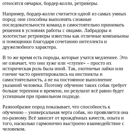
относятся овчарки, бордер-колли, ретриверы.
Например, бордер-колли считается одной из самых умных
пород: они способны выполнять сложные
последовательности команд и самостоятельно принимать
решения в условиях работы с овцами. Лабрадоры и
золотистые ретриверы известны как отличные компаньоны
и помощники благодаря сочетанию интеллекта и
дружелюбного характера.
В то же время есть породы, которые учатся медленнее. Это
не означает, что они хуже или «глупее» – просто их
историческая роль была иной. Так, охотничьи лайки или
гончие часто ориентировались на инстинкты и
самостоятельность, а не на постоянное выполнение
указаний человека. Поэтому обучение таких собак требует
больше терпения и времени, но результат всё равно будет
успешным при правильном подходе.
Разнообразие пород показывает, что способность к
обучению – универсальная черта собак, но проявляется она
по-разному. Всё зависит от врождённых качеств, опыта и
того, насколько гармонично выстроено взаимодействие с
человеком.