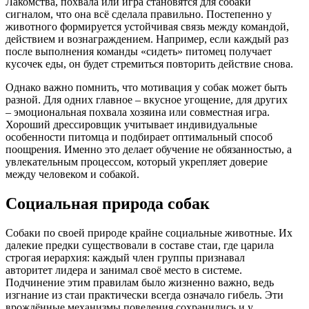
Лакомства, похвала или игра становятся для собаки
сигналом, что она всё сделала правильно. Постепенно у
животного формируется устойчивая связь между командой,
действием и вознаграждением. Например, если каждый раз
после выполнения команды «сидеть» питомец получает
кусочек еды, он будет стремиться повторить действие снова.
Однако важно помнить, что мотивация у собак может быть
разной. Для одних главное – вкусное угощение, для других
– эмоциональная похвала хозяина или совместная игра.
Хороший дрессировщик учитывает индивидуальные
особенности питомца и подбирает оптимальный способ
поощрения. Именно это делает обучение не обязанностью, а
увлекательным процессом, который укрепляет доверие
между человеком и собакой.
Социальная природа собак
Собаки по своей природе крайне социальные животные. Их
далекие предки существовали в составе стаи, где царила
строгая иерархия: каждый член группы признавал
авторитет лидера и занимал своё место в системе.
Подчинение этим правилам было жизненно важно, ведь
изгнание из стаи практически всегда означало гибель. Эти
врождённые механизмы поведения сохранились и у