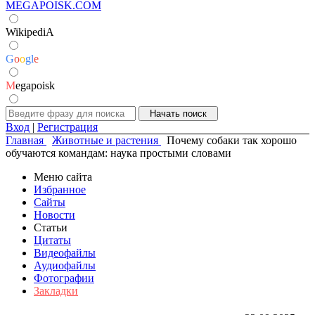
MEGAPOISK.COM
WikipediA
G
o
o
g
l
e
M
egapoisk
Вход
|
Регистрация
Главная
Животные и растения
Почему собаки так хорошо
обучаются командам: наука простыми словами
Меню сайта
Избранное
Сайты
Новости
Статьи
Цитаты
Видеофайлы
Аудиофайлы
Фотографии
Закладки