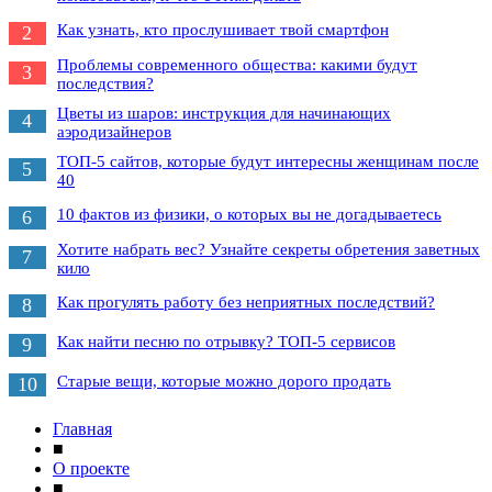
Как узнать, кто прослушивает твой смартфон
2
Проблемы современного общества: какими будут
3
последствия?
Цветы из шаров: инструкция для начинающих
4
аэродизайнеров
ТОП-5 сайтов, которые будут интересны женщинам после
5
40
10 фактов из физики, о которых вы не догадываетесь
6
Хотите набрать вес? Узнайте секреты обретения заветных
7
кило
Как прогулять работу без неприятных последствий?
8
Как найти песню по отрывку? ТОП-5 сервисов
9
Старые вещи, которые можно дорого продать
10
Главная
■
О проекте
■