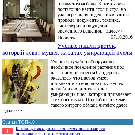
предметом мебели. Кажется, что
достаточно найти стол и стул, но
уже через пару недель появляются
провода, документы, техника,
канцелярия и ощущение
временного решения.
далее>>
07.10.2016
Новость
Ученые нашли цветок,
который ловит мушек на запах умирающей пчелы
Ученые случайно обнаружили
необычное поведение растения под
названием церопегия Сандерсона:
оказалось, что цветок умеет
привлекать в свою ловушку мушек-
нахлебников, источая запах
умирающих пчел, который привлекает
этих насекомых. Подробнее о схеме
такого хитрого обмана читайте далее.
далее>>
Статьи ТОП-10
Как живут аккаунты в соцсетях после смерти
1
пользователя, и что с этим делать