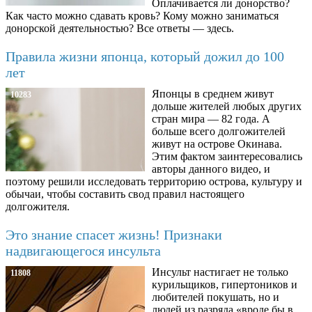
Оплачивается ли донорство?
Как часто можно сдавать кровь? Кому можно заниматься
донорской деятельностью? Все ответы — здесь.
Правила жизни японца, который дожил до 100
лет
Японцы в среднем живут
10283
дольше жителей любых других
стран мира — 82 года. А
больше всего долгожителей
живут на острове Окинава.
Этим фактом заинтересовались
авторы данного видео, и
поэтому решили исследовать территорию острова, культуру и
обычаи, чтобы составить свод правил настоящего
долгожителя.
Это знание спасет жизнь! Признаки
надвигающегося инсульта
Инсульт настигает не только
11808
курильщиков, гипертоников и
любителей покушать, но и
людей из разряда «вроде бы в