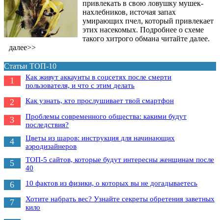
привлекать в свою ловушку мушек-
нахлебников, источая запах
умирающих пчел, который привлекает
этих насекомых. Подробнее о схеме
такого хитрого обмана читайте далее.
далее>>
Статьи ТОП-10
Как живут аккаунты в соцсетях после смерти
1
пользователя, и что с этим делать
Как узнать, кто прослушивает твой смартфон
2
Проблемы современного общества: какими будут
3
последствия?
Цветы из шаров: инструкция для начинающих
4
аэродизайнеров
ТОП-5 сайтов, которые будут интересны женщинам после
5
40
10 фактов из физики, о которых вы не догадываетесь
6
Хотите набрать вес? Узнайте секреты обретения заветных
7
кило