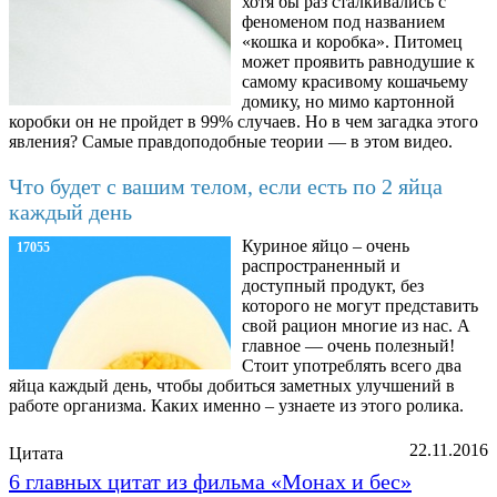
хотя бы раз сталкивались с
феноменом под названием
«кошка и коробка». Питомец
может проявить равнодушие к
самому красивому кошачьему
домику, но мимо картонной
коробки он не пройдет в 99% случаев. Но в чем загадка этого
явления? Самые правдоподобные теории — в этом видео.
Что будет с вашим телом, если есть по 2 яйца
каждый день
Куриное яйцо – очень
17055
распространенный и
доступный продукт, без
которого не могут представить
свой рацион многие из нас. А
главное — очень полезный!
Стоит употреблять всего два
яйца каждый день, чтобы добиться заметных улучшений в
работе организма. Каких именно – узнаете из этого ролика.
22.11.2016
Цитата
6 главных цитат из фильма «Монах и бес»