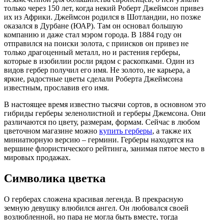
только через 150 лет, когда некий Роберт Джеймсон привез
их из Африки. Джеймсон родился в Шотландии, но позже
оказался в Дурбане (ЮАР). Там он основал большую
компанию и даже стал мэром города. В 1884 году он
отправился на поиски золота, с приисков он привез не
только драгоценный металл, но и растения герберы,
которые в изобилии росли рядом с раскопками. Один из
видов гербер получил его имя. Не золото, не карьера, а
яркие, радостные цветы сделали Роберта Джеймсона
известным, прославив его имя.
В настоящее время известно тысячи сортов, в основном это
гибриды герберы зеленолистной и герберы Джемсона. Они
различаются по цвету, размерам, формам. Сейчас в любом
цветочном магазине можно
купить герберы
, а также их
миниатюрную версию – гермини. Герберы находятся на
вершине флористического рейтинга, занимая пятое место в
мировых продажах.
Символика цветка
О герберах сложена красивая легенда. В прекрасную
земную девушку влюбился ангел. Он любовался своей
возлюбленной, но пара не могла быть вместе, тогда