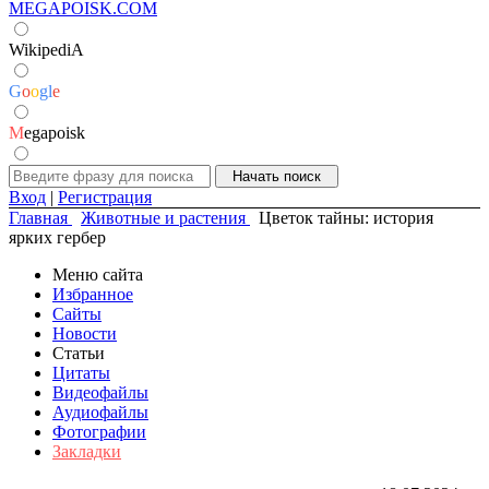
MEGAPOISK.COM
WikipediA
G
o
o
g
l
e
M
egapoisk
Вход
|
Регистрация
Главная
Животные и растения
Цветок тайны: история
ярких гербер
Меню сайта
Избранное
Сайты
Новости
Статьи
Цитаты
Видеофайлы
Аудиофайлы
Фотографии
Закладки