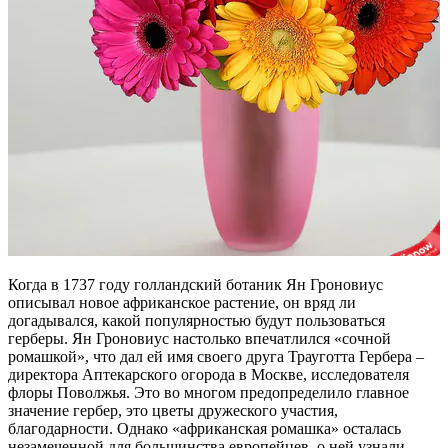
Когда в 1737 году голландский ботаник Ян Гроновиус
описывал новое африканское растение, он вряд ли
догадывался, какой популярностью будут пользоваться
герберы. Ян Гроновиус настолько впечатлился «сочной
ромашкой», что дал ей имя своего друга Трауготта Гербера –
директора Аптекарского огорода в Москве, исследователя
флоры Поволжья. Это во многом предопределило главное
значение гербер, это цветы дружеского участия,
благодарности. Однако «африканская ромашка» осталась
незамеченной для большинства европейцев, о ней узнали