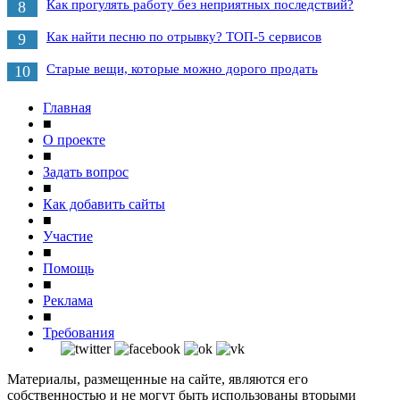
Как прогулять работу без неприятных последствий?
8
Как найти песню по отрывку? ТОП-5 сервисов
9
Старые вещи, которые можно дорого продать
10
Главная
■
О проекте
■
Задать вопрос
■
Как добавить сайты
■
Участие
■
Помощь
■
Реклама
■
Требования
Материалы, размещенные на сайте, являются его
собственностью и не могут быть использованы вторыми