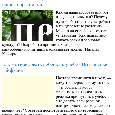
нашего организма
Как на наше здоровье влияют
4788
пищевые привычки? Почему
нужно обязательно употреблять
в пищу зеленые растения?
Можно ли есть белки вместе с
углеводами? Как правильно
кушать орехи и зерновые
культуры? Подробно о принципах здорового и
разнообразного питания рассказывает эксперт Наталья
Кобзарь.
Как мотивировать ребенка к учебе? Интересные
лайфхаки
Настало время идти в школу —
8780
кому-то впервые, кому-то нет,
— и родители могут
столкнуться с нежеланием
ребенка приступать к учебе.
Что делать, если ребенок
наотрез отказывается учиться и
вредничает? Советуем посмотреть видео с интересными
советами от мамы, которая не совсем стандартно подошла к