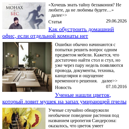
«Хочешь знать тайну беззакония? Не
любите, да не любимы будете…»
далее>>
29.06.2026
Статья
Как обустроить домашний
офис, если отдельной комнаты нет
Ошибки обычно начинаются с
попытки решить вопрос одним
предметом мебели. Кажется, что
достаточно найти стол и стул, но
уже через пару недель появляются
провода, документы, техника,
канцелярия и ощущение
временного решения.
далее>>
07.10.2016
Новость
Ученые нашли цветок,
который ловит мушек на запах умирающей пчелы
Ученые случайно обнаружили
необычное поведение растения под
названием церопегия Сандерсона:
оказалось, что цветок умеет