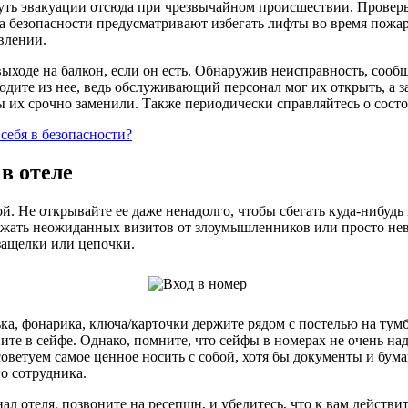
путь эвакуации отсюда при чрезвычайном происшествии. Провер
ла безопасности предусматривают избегать лифты во время пожа
влении.
выходе на балкон, если он есть. Обнаружив неисправность, сооб
ходите из нее, ведь обслуживающий персонал мог их открыть, а з
ы их срочно заменили. Также периодически справляйтесь о сост
себя в безопасности?
в отеле
й. Не открывайте ее даже ненадолго, чтобы сбегать куда-нибудь 
ежать неожиданных визитов от злоумышленников или просто нев
защелки или цепочки.
а, фонарика, ключа/карточки держите рядом с постелью на тумб
те в сейфе. Однако, помните, что сейфы в номерах не очень на
советуем самое ценное носить с собой, хотя бы документы и бума
го сотрудника.
нал отеля, позвоните на ресепшн, и убедитесь, что к вам действи