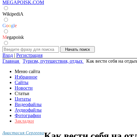
MEGAPOISK.COM
WikipediA
G
o
o
g
l
e
M
egapoisk
Вход
|
Регистрация
Главная
Туризм, путешествия, отдых
Как вести себя на отды
Меню сайта
Избранное
Сайты
Новости
Статьи
Цитаты
Видеофайлы
Аудиофайлы
Фотографии
Закладки
Анастасия Сергеева
Как вести себя на о