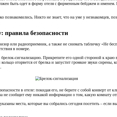
олжен быть одет в форму отеля с фирменным бейджем и именем. 
о познакомились. Никто не знает, что на уме у незнакомцев, по
у: правила безопасности
изор или радиоприемник, а также не снимать табличку «Не бесп
тствия в номере.
брелок-сигнализацию. Прикрепите его одной стороной к краю вх
 кольцо оторвется от брелка и запустит громкие звуки сирены, к
.
опасности в отеле: покидая его, не берите с собой конверт от к
она не сообщит ему никакой информации о том, какую комнату от
 указаны места, которые вы собрались сегодня посетить – если в