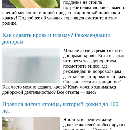
подделка не стоила
потребителям здоровья: вместо
специй мошенники порой продают кирпичный порошок и
краску! Подробнее об уловках торговцев смотрите в этом
ролике.
Как сдавать кровь и плазму? Рекомендации
донорам
Многие люди стремятся стать
4143
донорами крови. Если вы тоже
интересуетесь донорством,
посмотрите видео, где
рекомендации добровольцам
дает квалифицированный врач.
Оплачивается ли донорство?
Как часто можно сдавать кровь? Кому можно заниматься
донорской деятельностью? Все ответы — здесь.
Правила жизни японца, который дожил до 100
лет
Японцы в среднем живут
10283
дольше жителей любых других
стран мира — 82 года. А