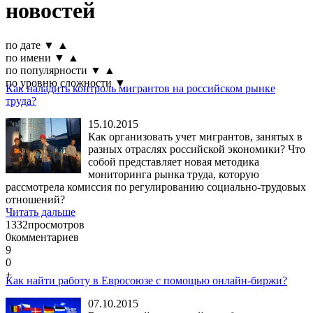
новостей
по дате
▼
▲
по имени
▼
▲
по популярности
▼
▲
по уровню сложности
▼
Как наладить контроль мигрантов на российском рынке
труда?
15.10.2015
Как организовать учет мигрантов, занятых в
разных отраслях российской экономики? Что
собой представляет новая методика
мониторинга рынка труда, которую
рассмотрела комиссия по регулированию социально-трудовых
отношений?
Читать дальше
1332
просмотров
0
комментариев
9
0
+
Как найти работу в Евросоюзе с помощью онлайн-биржи?
07.10.2015