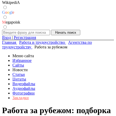
WikipediA
G
o
o
g
l
e
M
egapoisk
Вход
|
Регистрация
Главная
Работа и трудоустройство
Агентства по
трудоустройству
Работа за рубежом
Меню сайта
Избранное
Сайты
Новости
Статьи
Цитаты
Видеофайлы
Аудиофайлы
Фотографии
Закладки
Работа за рубежом: подборка