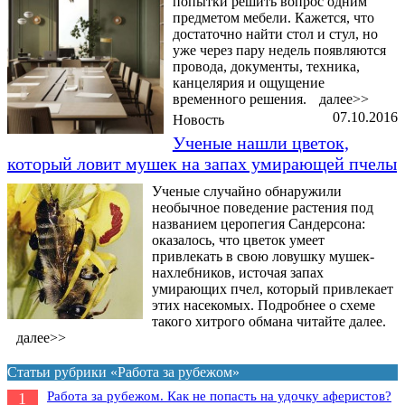
попытки решить вопрос одним
предметом мебели. Кажется, что
достаточно найти стол и стул, но
уже через пару недель появляются
провода, документы, техника,
канцелярия и ощущение
временного решения.
далее>>
07.10.2016
Новость
Ученые нашли цветок,
который ловит мушек на запах умирающей пчелы
Ученые случайно обнаружили
необычное поведение растения под
названием церопегия Сандерсона:
оказалось, что цветок умеет
привлекать в свою ловушку мушек-
нахлебников, источая запах
умирающих пчел, который привлекает
этих насекомых. Подробнее о схеме
такого хитрого обмана читайте далее.
далее>>
Статьи рубрики «Работа за рубежом»
Работа за рубежом. Как не попасть на удочку аферистов?
1