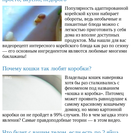
Популярность адаптированной
6734
корейской кухни набирает
обороты, ведь необычные и
пикантные блюда можно с
легкостью приготовить у себя
дома из вполне доступных
продуктов. Мы нашли для вас
видеорецепт интересного корейского блюда как раз по сезону
— его основным ингредиентом являются любимые многими
баклажаны!
Почему кошки так любят коробки?
Владельцы кошек наверняка
8845
хотя бы раз сталкивались с
феноменом под названием
«кошка и коробка». Питомец
может проявить равнодушие к
самому красивому кошачьему
домику, но мимо картонной
коробки он не пройдет в 99% случаев. Но в чем загадка этого
явления? Самые правдоподобные теории — в этом видео.
Что будет с вашим телом, если есть по 2 яйца