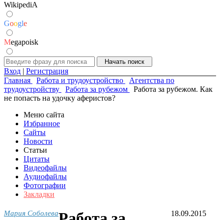
WikipediA
G
o
o
g
l
e
M
egapoisk
Вход
|
Регистрация
Главная
Работа и трудоустройство
Агентства по
трудоустройству
Работа за рубежом
Работа за рубежом. Как
не попасть на удочку аферистов?
Меню сайта
Избранное
Сайты
Новости
Статьи
Цитаты
Видеофайлы
Аудиофайлы
Фотографии
Закладки
Мария Соболева
Работа за
18.09.2015