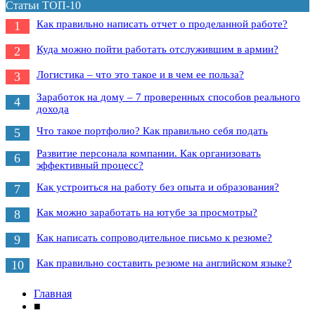
Статьи ТОП-10
Как правильно написать отчет о проделанной работе?
1
Куда можно пойти работать отслужившим в армии?
2
Логистика – что это такое и в чем ее польза?
3
Заработок на дому – 7 проверенных способов реального
4
дохода
Что такое портфолио? Как правильно себя подать
5
Развитие персонала компании. Как организовать
6
эффективный процесс?
Как устроиться на работу без опыта и образования?
7
Как можно заработать на ютубе за просмотры?
8
Как написать сопроводительное письмо к резюме?
9
Как правильно составить резюме на английском языке?
10
Главная
■