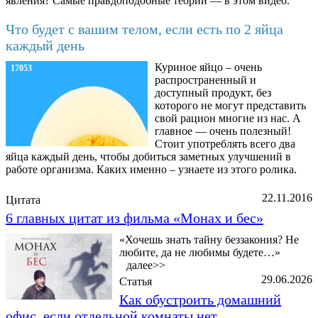
явления? Самые правдоподобные теории — в этом видео.
Что будет с вашим телом, если есть по 2 яйца
каждый день
Куриное яйцо – очень
17053
распространенный и
доступный продукт, без
которого не могут представить
свой рацион многие из нас. А
главное — очень полезный!
Стоит употреблять всего два
яйца каждый день, чтобы добиться заметных улучшений в
работе организма. Каких именно – узнаете из этого ролика.
22.11.2016
Цитата
6 главных цитат из фильма «Монах и бес»
«Хочешь знать тайну беззакония? Не
любите, да не любимы будете…»
далее>>
29.06.2026
Статья
Как обустроить домашний
офис, если отдельной комнаты нет