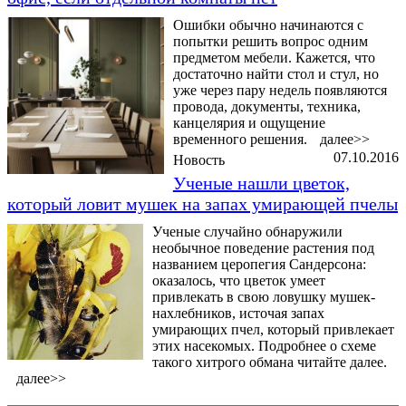
Ошибки обычно начинаются с
попытки решить вопрос одним
предметом мебели. Кажется, что
достаточно найти стол и стул, но
уже через пару недель появляются
провода, документы, техника,
канцелярия и ощущение
временного решения.
далее>>
07.10.2016
Новость
Ученые нашли цветок,
который ловит мушек на запах умирающей пчелы
Ученые случайно обнаружили
необычное поведение растения под
названием церопегия Сандерсона:
оказалось, что цветок умеет
привлекать в свою ловушку мушек-
нахлебников, источая запах
умирающих пчел, который привлекает
этих насекомых. Подробнее о схеме
такого хитрого обмана читайте далее.
далее>>