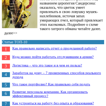
названием церопегия Сандерсона:
оказалось, что цветок умеет
привлекать в свою ловушку мушек-
нахлебников, источая запах
умирающих пчел, который привлекает
этих насекомых. Подробнее о схеме
такого хитрого обмана читайте далее.
далее>>
Статьи ТОП-10
Как правильно написать отчет о проделанной работе?
1
Куда можно пойти работать отслужившим в армии?
2
Логистика – что это такое и в чем ее польза?
3
Заработок на дому – 7 проверенных способов реального
4
дохода
Что такое портфолио? Как правильно себя подать
5
Развитие персонала компании. Как организовать
6
эффективный процесс?
Как устроиться на работу без опыта и образования?
7