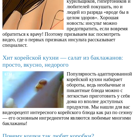
курильщиков, гипертоников и
любителей покушать, но и
людей из разряда «вроде бы в
целом здоров». Хорошая
новость: инсульт можно
предотвратить, если вовремя
обратиться к врачу! Поэтому призываем вас посмотреть
видео, где о первых признаках инсульта рассказывает
специалист.
Хит корейской кухни — салат из баклажанов:
просто, вкусно, недорого
Популярность адаптированной
6734
корейской кухни набирает
обороты, ведь необычные и
пикантные блюда можно с
легкостью приготовить у себя
дома из вполне доступных
продуктов. Мы нашли для вас
видеорецепт интересного корейского блюда как раз по сезону
— его основным ингредиентом являются любимые многими
баклажаны!
Почему кошки так любят коробки?