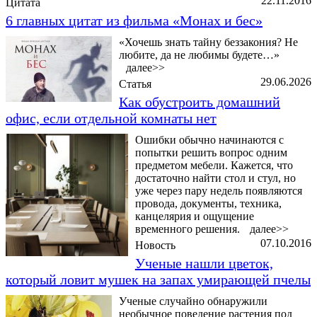
22.11.2016
Цитата
6 главных цитат из фильма «Монах и бес»
«Хочешь знать тайну беззакония? Не
любите, да не любимы будете…»
далее>>
29.06.2026
Статья
Как обустроить домашний
офис, если отдельной комнаты нет
Ошибки обычно начинаются с
попытки решить вопрос одним
предметом мебели. Кажется, что
достаточно найти стол и стул, но
уже через пару недель появляются
провода, документы, техника,
канцелярия и ощущение
временного решения.
далее>>
07.10.2016
Новость
Ученые нашли цветок,
который ловит мушек на запах умирающей пчелы
Ученые случайно обнаружили
необычное поведение растения под