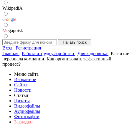
WikipediA
G
o
o
g
l
e
M
egapoisk
Вход
|
Регистрация
Главная
Работа и трудоустройство
Для кадровика
Развитие
персонала компании. Как организовать эффективный
процесс?
Меню сайта
Избранное
Сайты
Новости
Статьи
Цитаты
Видеофайлы
Аудиофайлы
Фотографии
Закладки