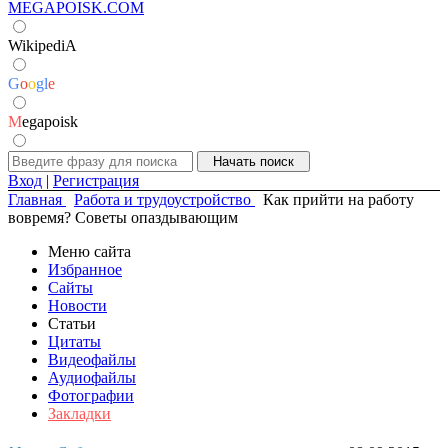
MEGAPOISK.COM
WikipediA
G
o
o
g
l
e
M
egapoisk
Вход
|
Регистрация
Главная
Работа и трудоустройство
Как прийти на работу
вовремя? Советы опаздывающим
Меню сайта
Избранное
Сайты
Новости
Статьи
Цитаты
Видеофайлы
Аудиофайлы
Фотографии
Закладки