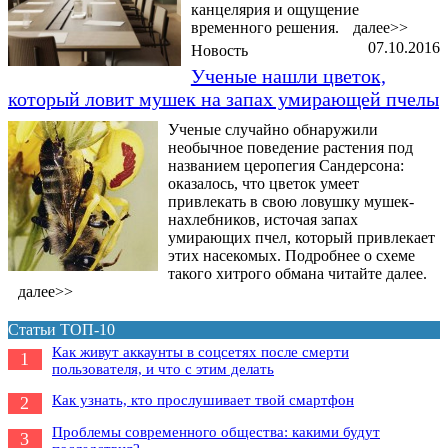
канцелярия и ощущение
временного решения.
далее>>
07.10.2016
Новость
Ученые нашли цветок,
который ловит мушек на запах умирающей пчелы
Ученые случайно обнаружили
необычное поведение растения под
названием церопегия Сандерсона:
оказалось, что цветок умеет
привлекать в свою ловушку мушек-
нахлебников, источая запах
умирающих пчел, который привлекает
этих насекомых. Подробнее о схеме
такого хитрого обмана читайте далее.
далее>>
Статьи ТОП-10
Как живут аккаунты в соцсетях после смерти
1
пользователя, и что с этим делать
Как узнать, кто прослушивает твой смартфон
2
Проблемы современного общества: какими будут
3