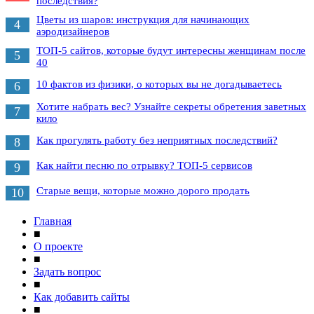
последствия?
Цветы из шаров: инструкция для начинающих
4
аэродизайнеров
ТОП-5 сайтов, которые будут интересны женщинам после
5
40
10 фактов из физики, о которых вы не догадываетесь
6
Хотите набрать вес? Узнайте секреты обретения заветных
7
кило
Как прогулять работу без неприятных последствий?
8
Как найти песню по отрывку? ТОП-5 сервисов
9
Старые вещи, которые можно дорого продать
10
Главная
■
О проекте
■
Задать вопрос
■
Как добавить сайты
■