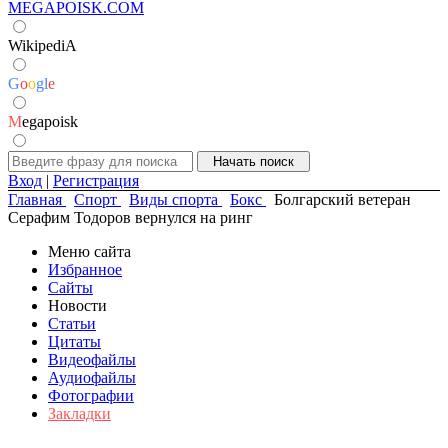
MEGAPOISK.COM
WikipediA
G
o
o
g
l
e
M
egapoisk
Вход
|
Регистрация
Главная
Спорт
Виды спорта
Бокс
Болгарский ветеран
Серафим Тодоров вернулся на ринг
Меню сайта
Избранное
Сайты
Новости
Статьи
Цитаты
Видеофайлы
Аудиофайлы
Фотографии
Закладки