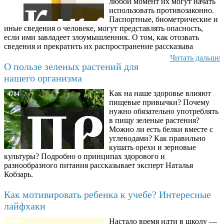
любой момент их могут начать
использовать противозаконно.
Паспортные, биометрические и
иные сведения о человеке, могут представлять опасность,
если ими завладеет злоумышленник. О том, как отозвать
сведения и прекратить их распространение рассказыва
Читать дальше
О пользе зеленых растений для
нашего организма
Как на наше здоровье влияют
4784
пищевые привычки? Почему
нужно обязательно употреблять
в пищу зеленые растения?
Можно ли есть белки вместе с
углеводами? Как правильно
кушать орехи и зерновые
культуры? Подробно о принципах здорового и
разнообразного питания рассказывает эксперт Наталья
Кобзарь.
Как мотивировать ребенка к учебе? Интересные
лайфхаки
Настало время идти в школу —
8780