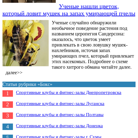
Ученые нашли цветок,
который ловит мушек на запах умирающей пчелы
Ученые случайно обнаружили
необычное поведение растения под
названием церопегия Сандерсона:
оказалось, что цветок умеет
привлекать в свою ловушку мушек-
нахлебников, источая запах
умирающих пчел, который привлекает
этих насекомых. Подробнее о схеме
такого хитрого обмана читайте далее.
далее>>
Статьи рубрики «Бокс»
Спортивные клубы и фитнес-залы Днепропетровска
1
Спортивные клубы и фитнес-залы Луганска
2
Спортивные клубы и фитнес-залы Полтавы
3
Cпортивные клубы и фитнес-залы Донецка
4
Спортивные клубы и фитнес-залы г. Сумы
5