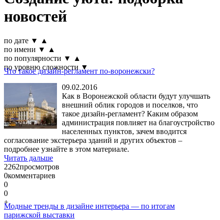
новостей
по дате
▼
▲
по имени
▼
▲
по популярности
▼
▲
по уровню сложности
▼
Что такое дизайн-регламент по-воронежски?
09.02.2016
Как в Воронежской области будут улучшать
внешний облик городов и поселков, что
такое дизайн-регламент? Каким образом
администрация повлияет на благоустройство
населенных пунктов, зачем вводится
согласование экстерьера зданий и других объектов –
подробнее узнайте в этом материале.
Читать дальше
2262
просмотров
0
комментариев
0
0
+
Модные тренды в дизайне интерьера — по итогам
парижской выставки