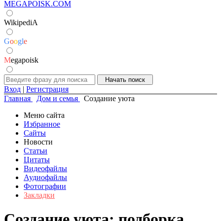
MEGAPOISK.COM
WikipediA
G
o
o
g
l
e
M
egapoisk
Вход
|
Регистрация
Главная
Дом и семья
Создание уюта
Меню сайта
Избранное
Сайты
Новости
Статьи
Цитаты
Видеофайлы
Аудиофайлы
Фотографии
Закладки
Создание уюта: подборка