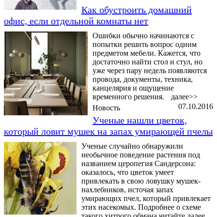
Как обустроить домашний
офис, если отдельной комнаты нет
Ошибки обычно начинаются с
попытки решить вопрос одним
предметом мебели. Кажется, что
достаточно найти стол и стул, но
уже через пару недель появляются
провода, документы, техника,
канцелярия и ощущение
временного решения.
далее>>
07.10.2016
Новость
Ученые нашли цветок,
который ловит мушек на запах умирающей пчелы
Ученые случайно обнаружили
необычное поведение растения под
названием церопегия Сандерсона:
оказалось, что цветок умеет
привлекать в свою ловушку мушек-
нахлебников, источая запах
умирающих пчел, который привлекает
этих насекомых. Подробнее о схеме
такого хитрого обмана читайте далее.