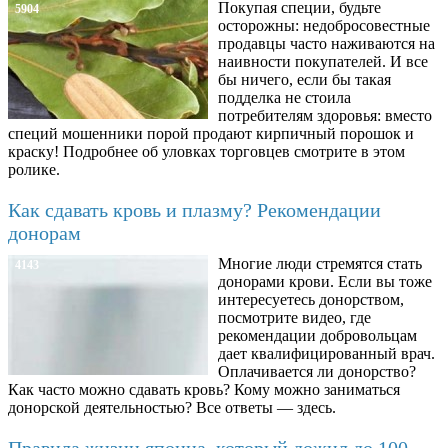
Покупая специи, будьте
5904
осторожны: недобросовестные
продавцы часто наживаются на
наивности покупателей. И все
бы ничего, если бы такая
подделка не стоила
потребителям здоровья: вместо
специй мошенники порой продают кирпичный порошок и
краску! Подробнее об уловках торговцев смотрите в этом
ролике.
Как сдавать кровь и плазму? Рекомендации
донорам
Многие люди стремятся стать
4143
донорами крови. Если вы тоже
интересуетесь донорством,
посмотрите видео, где
рекомендации добровольцам
дает квалифицированный врач.
Оплачивается ли донорство?
Как часто можно сдавать кровь? Кому можно заниматься
донорской деятельностью? Все ответы — здесь.
Правила жизни японца, который дожил до 100