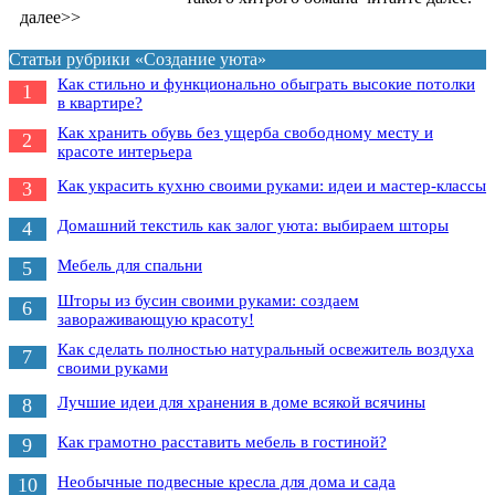
далее>>
Статьи рубрики «Создание уюта»
Как стильно и функционально обыграть высокие потолки
1
в квартире?
Как хранить обувь без ущерба свободному месту и
2
красоте интерьера
Как украсить кухню своими руками: идеи и мастер-классы
3
Домашний текстиль как залог уюта: выбираем шторы
4
Мебель для спальни
5
Шторы из бусин своими руками: создаем
6
завораживающую красоту!
Как сделать полностью натуральный освежитель воздуха
7
своими руками
Лучшие идеи для хранения в доме всякой всячины
8
Как грамотно расставить мебель в гостиной?
9
Необычные подвесные кресла для дома и сада
10