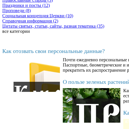
Православные старцы (3)
Праздники и посты (12)
Проповеди (8)
Социальная концепция Церкви (10)
Справочная информация (2)
Цитаты святых, статьи, сайты, разная тематика (35)
все категории
Последние добавленные материалы
Как отозвать свои персональные данные?
Почти ежедневно персональные н
6602
Паспортные, биометрические и ин
прекратить их распространение 
О пользе зеленых растени
Ка
4783
ес
ра
Ка
87