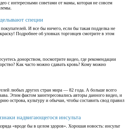
део с интересными советами от мамы, которая не совсем
блемы.
дделывают специи
окупателей. И все бы ничего, если бы такая подделка не
раску! Подробнее об уловках торговцев смотрите в этом
есуетесь донорством, посмотрите видео, где рекомендации
орство? Как часто можно сдавать кровь? Кому можно
елей любых других стран мира — 82 года. А больше всего
ава. Этим фактом заинтересовались авторы данного видео, и
рию острова, культуру и обычаи, чтобы составить свод правил
изнаки надвигающегося инсульта
зряда «вроде бы в целом здоров». Хорошая новость: инсульт