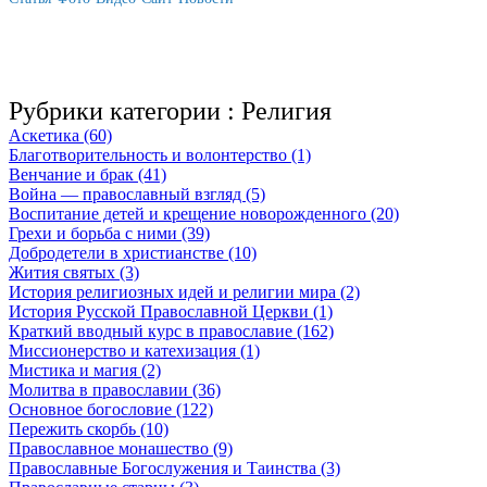
Рубрики категории :
Религия
Аскетика (60)
Благотворительность и волонтерство (1)
Венчание и брак (41)
Война — православный взгляд (5)
Воспитание детей и крещение новорожденного (20)
Грехи и борьба с ними (39)
Добродетели в христианстве (10)
Жития святых (3)
История религиозных идей и религии мира (2)
История Русской Православной Церкви (1)
Краткий вводный курс в православие (162)
Миссионерство и катехизация (1)
Мистика и магия (2)
Молитва в православии (36)
Основное богословие (122)
Пережить скорбь (10)
Православное монашество (9)
Православные Богослужения и Таинства (3)