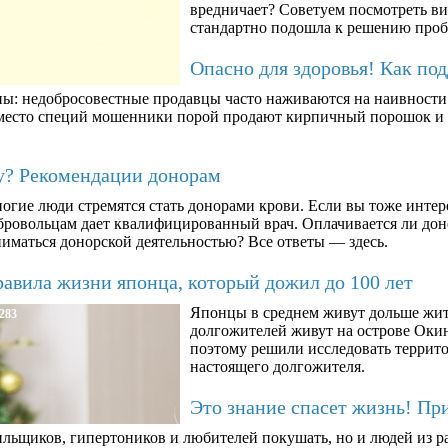
вредничает? Советуем посмотреть ви
стандартно подошла к решению про
Опасно для здоровья! Как по
ны: недобросовестные продавцы часто наживаются на наивности п
вместо специй мошенники порой продают кирпичный порошок и к
му? Рекомендации донорам
огие люди стремятся стать донорами крови. Если вы тоже интер
бровольцам дает квалифицированный врач. Оплачивается ли дон
ниматься донорской деятельностью? Все ответы — здесь.
авила жизни японца, который дожил до 100 лет
Японцы в среднем живут дольше жит
283
долгожителей живут на острове Окин
поэтому решили исследовать террито
настоящего долгожителя.
Это знание спасет жизнь! Пр
ильщиков, гипертоников и любителей покушать, но и людей из ра