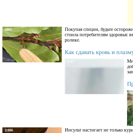
Покупая специи, будьте осторож
5903
стоила потребителям здоровья: 
ролике.
Как сдавать кровь и плаз
Мн
4143
до
за
Пр
10
Инсульт настигает не только кур
11806