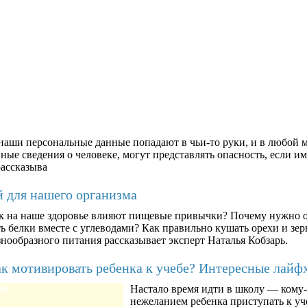
аши персональные данные попадают в чьи-то руки, и в любой м
ые сведения о человеке, могут представлять опасность, если им
рассказыва
й для нашего организма
к на наше здоровье влияют пищевые привычки? Почему нужно о
ть белки вместе с углеводами? Как правильно кушать орехи и з
знообразного питания рассказывает эксперт Наталья Кобзарь.
к мотивировать ребенка к учебе? Интересные лайф
Настало время идти в школу — кому-т
80
нежеланием ребенка приступать к уче