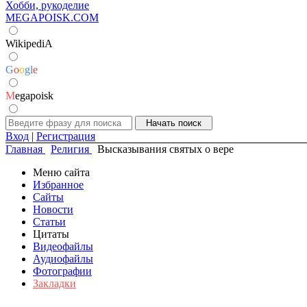
Хобби, рукоделие
MEGAPOISK.COM
WikipediA
G
o
o
g
l
e
M
egapoisk
Вход
|
Регистрация
Главная
Религия
Высказывания святых о вере
Меню сайта
Избранное
Сайты
Новости
Статьи
Цитаты
Видеофайлы
Аудиофайлы
Фотографии
Закладки